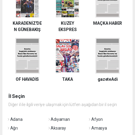
KARADENİZ'DE
KUZEY
MAÇKA HABER
N GÜNEBAKIŞ
EKSPRES
OF HAVADİS
TAKA
gazeteAdi
İl Seçin
Diğer il ile ilgili veriye ulaşmak için lütfen aşağıdan bir il seçin
Adana
Adıyaman
Afyon
Ağrı
Aksaray
Amasya