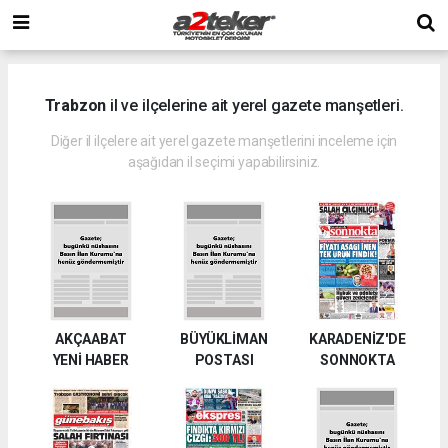
Trabzon
il ve ilçelerine ait yerel gazete manşetleri.
Diğer il ilçelere ait yerel gazete manşetlerini inceleme için
aşağıdan il seçimi yapabilirsiniz.
AKÇAABAT
BÜYÜKLİMAN
KARADENİZ'DE
YENİ HABER
POSTASI
SONNOKTA