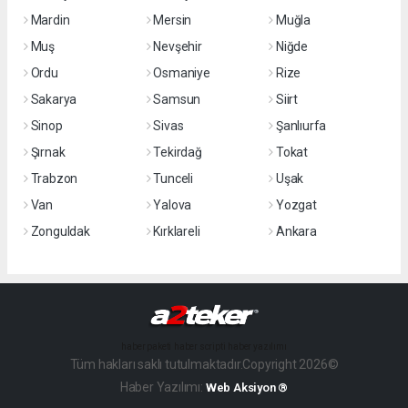
Mardin
Mersin
Muğla
Muş
Nevşehir
Niğde
Ordu
Osmaniye
Rize
Sakarya
Samsun
Siirt
Sinop
Sivas
Şanlıurfa
Şırnak
Tekirdağ
Tokat
Trabzon
Tunceli
Uşak
Van
Yalova
Yozgat
Zonguldak
Kırklareli
Ankara
haber paketi
haber scripti
haber yazılımı
Tüm hakları saklı tutulmaktadır.Copyright 2026©
Haber Yazılımı:
Web Aksiyon ®