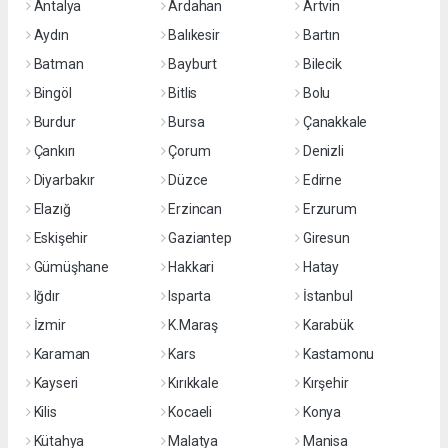
Antalya
Ardahan
Artvin
Aydın
Balıkesir
Bartın
Batman
Bayburt
Bilecik
Bingöl
Bitlis
Bolu
Burdur
Bursa
Çanakkale
Çankırı
Çorum
Denizli
Diyarbakır
Düzce
Edirne
Elazığ
Erzincan
Erzurum
Eskişehir
Gaziantep
Giresun
Gümüşhane
Hakkari
Hatay
Iğdır
Isparta
İstanbul
İzmir
K.Maraş
Karabük
Karaman
Kars
Kastamonu
Kayseri
Kırıkkale
Kırşehir
Kilis
Kocaeli
Konya
Kütahya
Malatya
Manisa