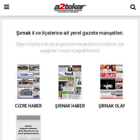
Şırnak
il ve ilçelerine ait yerel gazete manşetleri.
Diğer il ilçelere ait yerel gazete manşetlerini inceleme için
aşağıdan il seçimi yapabilirsiniz.
CİZRE HABER
ŞIRNAK HABER
ŞIRNAK OLAY