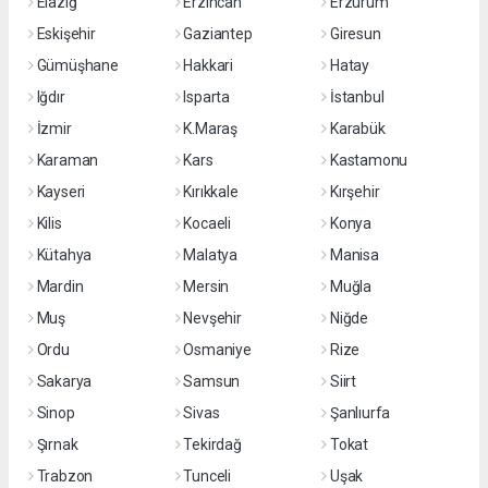
Elazığ
Erzincan
Erzurum
Eskişehir
Gaziantep
Giresun
Gümüşhane
Hakkari
Hatay
Iğdır
Isparta
İstanbul
İzmir
K.Maraş
Karabük
Karaman
Kars
Kastamonu
Kayseri
Kırıkkale
Kırşehir
Kilis
Kocaeli
Konya
Kütahya
Malatya
Manisa
Mardin
Mersin
Muğla
Muş
Nevşehir
Niğde
Ordu
Osmaniye
Rize
Sakarya
Samsun
Siirt
Sinop
Sivas
Şanlıurfa
Şırnak
Tekirdağ
Tokat
Trabzon
Tunceli
Uşak