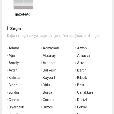
gazeteAdi
İl Seçin
Diğer il ile ilgili veriye ulaşmak için lütfen aşağıdan bir il seçin
Adana
Adıyaman
Afyon
Ağrı
Aksaray
Amasya
Antalya
Ardahan
Artvin
Aydın
Balıkesir
Bartın
Batman
Bayburt
Bilecik
Bingöl
Bitlis
Bolu
Burdur
Bursa
Çanakkale
Çankırı
Çorum
Denizli
Diyarbakır
Düzce
Edirne