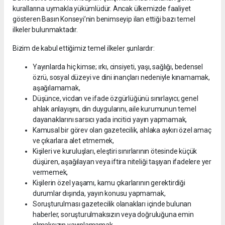
kurallarına uymakla yükümlüdür. Ancak ülkemizde faaliyet
gösteren Basın Konseyi’nin benimseyip ilan ettiği bazı temel
ilkeler bulunmaktadır.
Bizim de kabul ettiğimiz temel ilkeler şunlardır:
Yayınlarda hiç kimse; ırkı, cinsiyeti, yaşı, sağlığı, bedensel
özrü, sosyal düzeyi ve dini inançları nedeniyle kınamamak,
aşağılamamak,
Düşünce, vicdan ve ifade özgürlüğünü sınırlayıcı; genel
ahlak anlayışını, din duygularını, aile kurumunun temel
dayanaklarını sarsıcı yada incitici yayın yapmamak,
Kamusal bir görev olan gazetecilik, ahlaka aykırı özel amaç
ve çıkarlara alet etmemek,
Kişileri ve kuruluşları, eleştiri sınırlarının ötesinde küçük
düşüren, aşağılayan veya iftira niteliği taşıyan ifadelere yer
vermemek,
Kişilerin özel yaşamı, kamu çıkarlarının gerektirdiği
durumlar dışında, yayın konusu yapmamak,
Soruşturulması gazetecilik olanakları içinde bulunan
haberler, soruşturulmaksızın veya doğruluğuna emin
olmaksızın yayınlamamak,