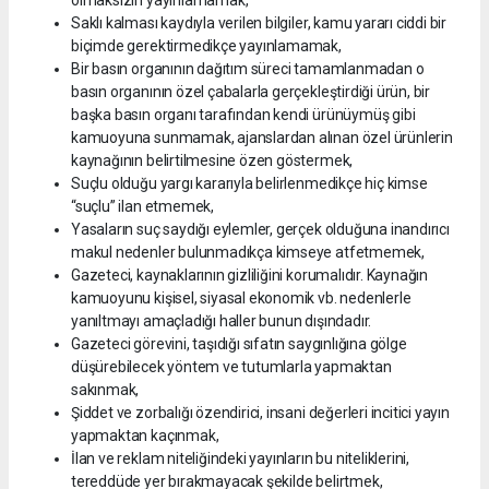
Saklı kalması kaydıyla verilen bilgiler, kamu yararı ciddi bir
biçimde gerektirmedikçe yayınlamamak,
Bir basın organının dağıtım süreci tamamlanmadan o
basın organının özel çabalarla gerçekleştirdiği ürün, bir
başka basın organı tarafından kendi ürünüymüş gibi
kamuoyuna sunmamak, ajanslardan alınan özel ürünlerin
kaynağının belirtilmesine özen göstermek,
Suçlu olduğu yargı kararıyla belirlenmedikçe hiç kimse
“suçlu” ilan etmemek,
Yasaların suç saydığı eylemler, gerçek olduğuna inandırıcı
makul nedenler bulunmadıkça kimseye atfetmemek,
Gazeteci, kaynaklarının gizliliğini korumalıdır. Kaynağın
kamuoyunu kişisel, siyasal ekonomik vb. nedenlerle
yanıltmayı amaçladığı haller bunun dışındadır.
Gazeteci görevini, taşıdığı sıfatın saygınlığına gölge
düşürebilecek yöntem ve tutumlarla yapmaktan
sakınmak,
Şiddet ve zorbalığı özendirici, insani değerleri incitici yayın
yapmaktan kaçınmak,
İlan ve reklam niteliğindeki yayınların bu niteliklerini,
tereddüde yer bırakmayacak şekilde belirtmek,