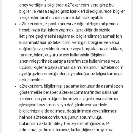
onay verdiğiniz bilgilerdir. a2Teker.com, verdiğiniz bu
bilgiler ile varsa sağladığınız içerikleri dilediği sürece, bilgiler
ve içerikler tarafınızdan silinse dahi saklayabilir.
a2teker.com , e-posta adresi ve diğer iletişim bilgilerinizi
hesabınızla ilgili işlem yapmak, gerektiğinde sizinle
iletişime geçilmesini sağlamak, bilgilendirme yapmak için
kullanmaktadır. a2teker.com, verdiğiniz bilgileri ve varsa
sağladığınız içerikleri kendine veya başkalarına ait reklam,
tanıtım, bildiri, duyurular için kullanabilir. Bilgilerin
anonimleştirilmek şartıyla tarafımızca kullanılması veya
üçüncü kişilerle paylaşılması da mümkündür. a2teker.com
üyeliği gizlenemediğinden, üye olduğunuz bilgisi kamuya
açık olacaktır.
a2teker.com, bilgilerinizi saklama konusunda azami özeni
göstermekle beraber, a2teker.comtarafından saklanan
verilerinizin yer aldığı sisteme izinsiz girilmesi, sistemin
işleyişinin bozulması veya değiştirilmesi suretiyle
bilgilerinizin elde edilmesi, değiştirilmesi veya silinmesi
halinde a2teker.comkuruluşunun sorumluluğu
bulunmamaktadır. Siteyi her ziyaret ettiğinizde, IP
adresiniz, işletim sisteminiz, kullandığınız tarayıcınız