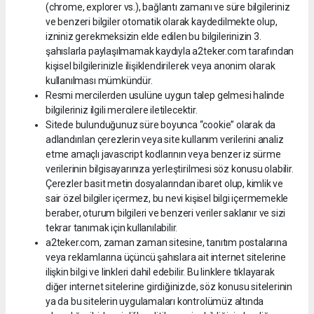
(chrome, explorer vs.), bağlantı zamanı ve süre bilgileriniz
ve benzeri bilgiler otomatik olarak kaydedilmekte olup,
izniniz gerekmeksizin elde edilen bu bilgilerinizin 3.
şahıslarla paylaşılmamak kaydıyla a2teker.com tarafından
kişisel bilgilerinizle ilişiklendirilerek veya anonim olarak
kullanılması mümkündür.
Resmi mercilerden usulüne uygun talep gelmesi halinde
bilgileriniz ilgili mercilere iletilecektir.
Sitede bulunduğunuz süre boyunca “cookie” olarak da
adlandırılan çerezlerin veya site kullanım verilerini analiz
etme amaçlı javascript kodlarının veya benzer iz sürme
verilerinin bilgisayarınıza yerleştirilmesi söz konusu olabilir.
Çerezler basit metin dosyalarından ibaret olup, kimlik ve
sair özel bilgiler içermez, bu nevi kişisel bilgi içermemekle
beraber, oturum bilgileri ve benzeri veriler saklanır ve sizi
tekrar tanımak için kullanılabilir.
a2teker.com, zaman zaman sitesine, tanıtım postalarına
veya reklamlarına üçüncü şahıslara ait internet sitelerine
ilişkin bilgi ve linkleri dahil edebilir. Bu linklere tıklayarak
diğer internet sitelerine girdiğinizde, söz konusu sitelerinin
ya da bu sitelerin uygulamaları kontrolümüz altında