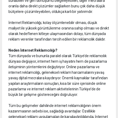
sunabilen ve geri dönüşümü belgeleyebilen, diğer mecralara
oranla daha direkt çözümler sağlarken bunu çok daha düşük
bütçelere çözümleyebilen, oldukça karlı bir yatırımdır.
İnternet Reklamcılığı; kolay ölçümlenebilir olması, düşük
maliyet ile yüksek görüntülenme oranına sahip olması ve direkt
olarak hedeflenen kitleye ulaşmasından dolayı, tüm dünyada
reklam verenler tarafından tercih edilen bir reklamcılık dalıdır.
Neden İnternet Reklamcılığı?
Tüm dünyada ve bununla paralel olarak Türkiye’de reklamcılık
dünyası değişiyor, internet hem iş hayatını hem de pazarlama
iletişiminin yöntemlerini değiştiriyor. Online pazarlama ve
internet reklamcılığı, geleneksel reklam harcamalarını yavaş
yavaş dijital mecralara kaydırıyor. Önemli kaynaklar tarafından
yapılan araştırmaların sonuçları, kısa bir süre içerisinde online
pazarlama ve internet reklam aktivitelerinin Türkiye’de de
büyük bir gelişme göstereceğini doğruluyor.
Tüm bu gelişmeler dahilinde internet reklamcılığının önem
kazanmasının sebebi ise, sağladığı avantajlar. Özellikle
geleneksel reklam uygulamaları ile karşılaştırıldığında; İnternet