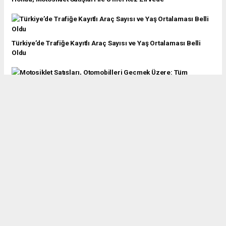
Türkiye’de Trafiğe Kayıtlı Araç Sayısı ve Yaş Ortalaması Belli
Oldu
Motosiklet Satışları, Otomobilleri Geçmek Üzere: Tüm
Zamanların Satış Rekoru Kırıldı
Honda, Türkiye’de 500.000’inci Motosiklet Satışını Gerçekleştirdi
İstanbul'da scooter düzenlemesi: Hız sınırı 20 km'ye düşürüldü