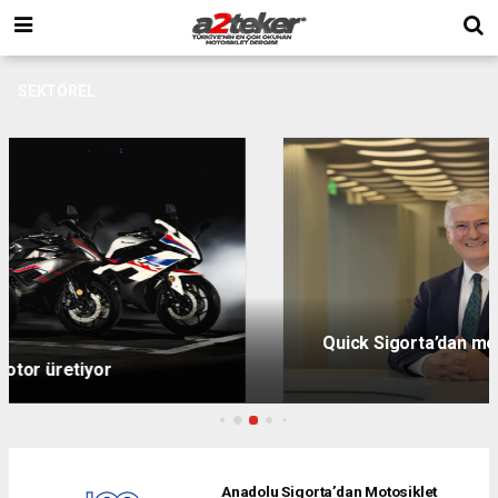
SEKTÖREL
Quick Sigorta’dan motosikletlilere uygun fiyatlı
kasko
Anadolu Sigorta’dan Motosiklet