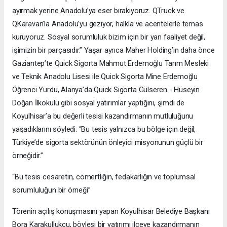
ayırmak yerine Anadolu’ya eser bırakıyoruz. QTruck ve
QKaravan’la Anadolu’yu geziyor, halkla ve acentelerle temas
kuruyoruz. Sosyal sorumluluk bizim için bir yan faaliyet değil,
işimizin bir parçasıdır.” Yaşar ayrıca Maher Holding’in daha önce
Gaziantep’te Quick Sigorta Mahmut Erdemoğlu Tarım Mesleki
ve Teknik Anadolu Lisesi ile Quick Sigorta Mine Erdemoğlu
Öğrenci Yurdu, Alanya’da Quick Sigorta Gülseren - Hüseyin
Doğan İlkokulu gibi sosyal yatırımlar yaptığını, şimdi de
Koyulhisar’a bu değerli tesisi kazandırmanın mutluluğunu
yaşadıklarını söyledi: “Bu tesis yalnızca bu bölge için değil,
Türkiye’de sigorta sektörünün önleyici misyonunun güçlü bir
örneğidir.”
“Bu tesis cesaretin, cömertliğin, fedakarlığın ve toplumsal
sorumluluğun bir örneği”
Törenin açılış konuşmasını yapan Koyulhisar Belediye Başkanı
Bora Karakullukçu, böylesi bir yatırımı ilçeye kazandırmanın