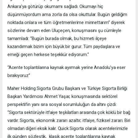
Ankara’ya götürüp okumamı sağladı. Okumayı hiç
düşünmüyordum ama zorla da olsa okuttular. Bugün geldiğim
noktada onlara ve tüm öğretmenlerime minnettarım” diyerek
sözlerine devam eden Uluçeçen, konuşmasını şu cümleyle
tamamladı: “Bugün burada olmak, bu hizmeti ilçeye
kazandırmak bizim için büyük bir gurur. Tüm paydaşlara ve
emeği geçen herkese teşekkür ediyorum.”
“Acente toplantılarına kaynak ayırmak yerine Anadolu’ya eser
bırakıyoruz”
Maher Holding Sigorta Grubu Başkanı ve Türkiye Sigorta Birliği
Başkan Yardımcısı Ahmet Yaşar, konuşmasında sektörel
perspektifin yanı sıra sosyal sorumluluğun da altını çizdi:
“Sigorta sektörüyle itfaiye teşkilatları arasında çok köklü bir bağ
vardır. Sigorta, ekonomik zararı azaltır; itfaiye, fiziksel zararı. Biri
olmadan diğeri eksik kalır. Quick Sigorta olarak acentelerimizle
ilk günden sözleştik, klasik acente toplantılarına kaynak