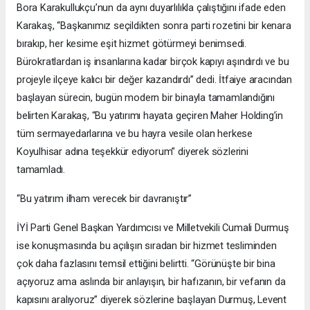
Bora Karakullukçu’nun da aynı duyarlılıkla çalıştığını ifade eden
Karakaş, “Başkanımız seçildikten sonra parti rozetini bir kenara
bırakıp, her kesime eşit hizmet götürmeyi benimsedi.
Bürokratlardan iş insanlarına kadar birçok kapıyı aşındırdı ve bu
projeyle ilçeye kalıcı bir değer kazandırdı” dedi. İtfaiye aracından
başlayan sürecin, bugün modern bir binayla tamamlandığını
belirten Karakaş, “Bu yatırımı hayata geçiren Maher Holding’in
tüm sermayedarlarına ve bu hayra vesile olan herkese
Koyulhisar adına teşekkür ediyorum” diyerek sözlerini
tamamladı.
“Bu yatırım ilham verecek bir davranıştır”
İYİ Parti Genel Başkan Yardımcısı ve Milletvekili Cumali Durmuş
ise konuşmasında bu açılışın sıradan bir hizmet tesliminden
çok daha fazlasını temsil ettiğini belirtti. “Görünüşte bir bina
açıyoruz ama aslında bir anlayışın, bir hafızanın, bir vefanın da
kapısını aralıyoruz” diyerek sözlerine başlayan Durmuş, Levent