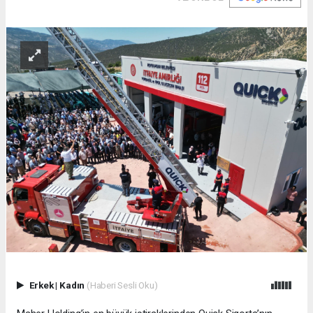
Erkek
|
Kadın
(Haberi Sesli Oku)