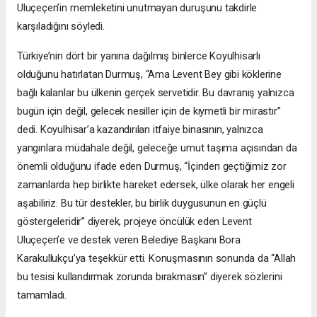
Uluçeçen’in memleketini unutmayan duruşunu takdirle
karşıladığını söyledi.
Türkiye’nin dört bir yanına dağılmış binlerce Koyulhisarlı
olduğunu hatırlatan Durmuş, “Ama Levent Bey gibi köklerine
bağlı kalanlar bu ülkenin gerçek servetidir. Bu davranış yalnızca
bugün için değil, gelecek nesiller için de kıymetli bir mirastır”
dedi. Koyulhisar’a kazandırılan itfaiye binasının, yalnızca
yangınlara müdahale değil, geleceğe umut taşıma açısından da
önemli olduğunu ifade eden Durmuş, “İçinden geçtiğimiz zor
zamanlarda hep birlikte hareket edersek, ülke olarak her engeli
aşabiliriz. Bu tür destekler, bu birlik duygusunun en güçlü
göstergeleridir” diyerek, projeye öncülük eden Levent
Uluçeçen’e ve destek veren Belediye Başkanı Bora
Karakullukçu’ya teşekkür etti. Konuşmasının sonunda da “Allah
bu tesisi kullandırmak zorunda bırakmasın” diyerek sözlerini
tamamladı.