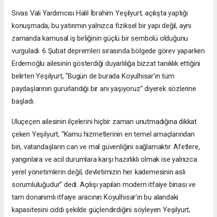
Sivas Vali Yardımcısı Halil İbrahim Yeşilyurt, açılışta yaptığı
konuşmada, bu yatırımın yalnızca fiziksel bir yapı değil, aynı
zamanda kamusal iş birliğinin güçlü bir sembolü olduğunu
vurguladı. 6 Şubat depremleri sırasında bölgede görev yaparken
Erdemoğlu ailesinin gösterdiği duyarlılığa bizzat tanıklık ettiğini
belirten Yeşilyurt, “Bugün de burada Koyulhisar’ın tüm
paydaşlarının gururlandığı bir anı yaşıyoruz” diyerek sözlerine
başladı.
Uluçeçen ailesinin ilçelerini hiçbir zaman unutmadığına dikkat
çeken Yeşilyurt, “Kamu hizmetlerinin en temel amaçlarından
biri, vatandaşların can ve mal güvenliğini sağlamaktır. Afetlere,
yangınlara ve acil durumlara karşı hazırlıklı olmak ise yalnızca
yerel yönetimlerin değil, devletimizin her kademesinin asli
sorumluluğudur” dedi. Açılışı yapılan modern itfaiye binası ve
tam donanımlı itfaiye aracının Koyulhisar’ın bu alandaki
kapasitesini ciddi şekilde güçlendirdiğini söyleyen Yeşilyurt,