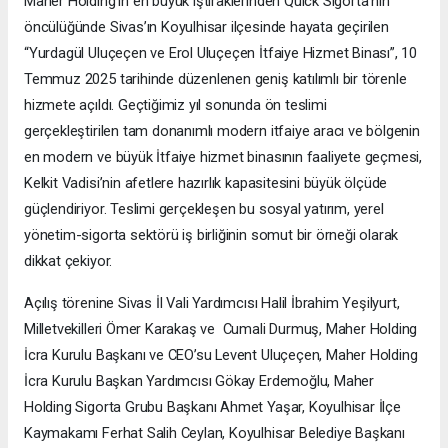
Maher Holding’in en büyük iştiraklerinden Quick Sigorta’nın
öncülüğünde Sivas’ın Koyulhisar ilçesinde hayata geçirilen
“Yurdagül Uluçeçen ve Erol Uluçeçen İtfaiye Hizmet Binası”, 10
Temmuz 2025 tarihinde düzenlenen geniş katılımlı bir törenle
hizmete açıldı. Geçtiğimiz yıl sonunda ön teslimi
gerçekleştirilen tam donanımlı modern itfaiye aracı ve bölgenin
en modern ve büyük İtfaiye hizmet binasının faaliyete geçmesi,
Kelkit Vadisi’nin afetlere hazırlık kapasitesini büyük ölçüde
güçlendiriyor. Teslimi gerçekleşen bu sosyal yatırım, yerel
yönetim-sigorta sektörü iş birliğinin somut bir örneği olarak
dikkat çekiyor.
Açılış törenine Sivas İl Vali Yardımcısı Halil İbrahim Yeşilyurt,
Milletvekilleri Ömer Karakaş ve Cumali Durmuş, Maher Holding
İcra Kurulu Başkanı ve CEO’su Levent Uluçeçen, Maher Holding
İcra Kurulu Başkan Yardımcısı Gökay Erdemoğlu, Maher
Holding Sigorta Grubu Başkanı Ahmet Yaşar, Koyulhisar İlçe
Kaymakamı Ferhat Salih Ceylan, Koyulhisar Belediye Başkanı