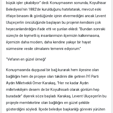
büyük işler çıkabiliyor” dedi. Konuşmasının sonunda, Koyulhisar
Belediyesi’nin 1882’de kurulduğunu hatırlatarak, mevcut eski
itfaiye binasını ilk gördüğünde içinin elvermediğini ancak Levent
Uluçeçen’in öncülüğünde başlayan bu projenin kendisini çok
heyecanlandırdığını ifade etti ve şunları ekledi: “Bundan sonraki
süreçte de kıymetli iş insanlarımızın ilçemizin kalkınmasına,
ilçemizin daha modern, daha kendine yakışır bir hayat
sürmesine vesile olmalarını temenni ediyorum.”
“Vefanın en güzel örneği”
Konuşmasında duygusal bir bağ kurarak hem ilçesine olan
bağlılığını hem de projeye olan takdirini dile getiren İYİ Parti
Aydın Milletvekili Ömer Karakaş, “Her ne kadar Aydın
milletvekiliyim desem de bir Koyulhisarlı olarak gönlüm hep
buradadır” diyerek söze başladı. Karakaş, Levent Uluçeçen’in bu
projeyle memleketine olan bağlılığını en güzel şekilde
gösterdiğini söyledi. İlçede belediye başkanlığı görevini yürüten