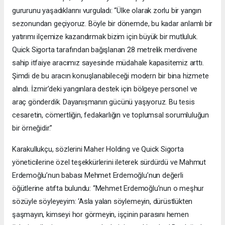
gururunu yaşadıklarını vurguladı: “Ülke olarak zorlu bir yangın
sezonundan geçiyoruz. Böyle bir dönemde, bu kadar anlamlı bir
yatırımı ilçemize kazandırmak bizim için büyük bir mutluluk.
Quick Sigorta tarafından bağışlanan 28 metrelik merdivene
sahip itfaiye aracımız sayesinde müdahale kapasitemiz arttı.
Şimdi de bu aracın konuşlanabileceği modern bir bina hizmete
alındı. İzmir’deki yangınlara destek için bölgeye personel ve
araç gönderdik. Dayanışmanın gücünü yaşıyoruz. Bu tesis
cesaretin, cömertliğin, fedakarlığın ve toplumsal sorumluluğun
bir örneğidir.”
Karakullukçu, sözlerini Maher Holding ve Quick Sigorta
yöneticilerine özel teşekkürlerini ileterek sürdürdü ve Mahmut
Erdemoğlu’nun babası Mehmet Erdemoğlu’nun değerli
öğütlerine atıfta bulundu: “Mehmet Erdemoğlu’nun o meşhur
sözüyle söyleyeyim: ‘Asla yalan söylemeyin, dürüstlükten
şaşmayın, kimseyi hor görmeyin, işçinin parasını hemen