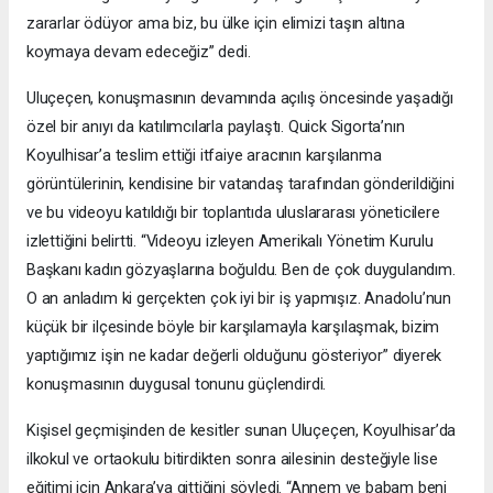
zararlar ödüyor ama biz, bu ülke için elimizi taşın altına
koymaya devam edeceğiz” dedi.
Uluçeçen, konuşmasının devamında açılış öncesinde yaşadığı
özel bir anıyı da katılımcılarla paylaştı. Quick Sigorta’nın
Koyulhisar’a teslim ettiği itfaiye aracının karşılanma
görüntülerinin, kendisine bir vatandaş tarafından gönderildiğini
ve bu videoyu katıldığı bir toplantıda uluslararası yöneticilere
izlettiğini belirtti. “Videoyu izleyen Amerikalı Yönetim Kurulu
Başkanı kadın gözyaşlarına boğuldu. Ben de çok duygulandım.
O an anladım ki gerçekten çok iyi bir iş yapmışız. Anadolu’nun
küçük bir ilçesinde böyle bir karşılamayla karşılaşmak, bizim
yaptığımız işin ne kadar değerli olduğunu gösteriyor” diyerek
konuşmasının duygusal tonunu güçlendirdi.
Kişisel geçmişinden de kesitler sunan Uluçeçen, Koyulhisar’da
ilkokul ve ortaokulu bitirdikten sonra ailesinin desteğiyle lise
eğitimi için Ankara’ya gittiğini söyledi. “Annem ve babam beni