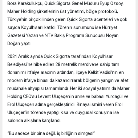
Bora Karakullukçu, Quick Sigorta Genel Müdürü Eyüp Özsoy,
Maher Holding şirketlerinin üst yönetimi, bölge protokolü,
Türkiye’nin birçok ilinden gelen Quick Sigorta acenteleri ve çok
sayıda Koyulhisarlı katıldı. Törenin sunumunu ise Hürriyet
Gazetesi Yazarı ve NTV Bakış Programı Sunucusu Noyan
Doğan yaptı.
2024 Aralık ayında Quick Sigorta tarafından Koyulhisar
Belediyesi’ne hibe edilen 28 metrelik merdivene sahip tam
donanımlı itfaiye aracının ardından, ilçeye Kelkit Vadisi’nin en
modern itfaiye binası da kazandırılarak bölgenin yangın ve afet
müdahale altyapısı tamamlandı. Her iki sosyal yatırım da Maher
Holding CEO’su Levent Uluçeçen’in anne ve babası Yurdagül ve
Erol Uluçeçen adına gerçekleştirildi. Binaya ismini veren Erol
Uluçeçen’in törende yaptığı kısa ve duygusal konuşma ise
salonda alkışlarla karşılandı.
“Bu sadece bir bina değil, iş birliğinin simgesi”