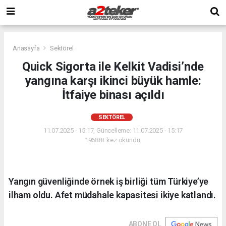
Anasayfa
Sektörel
Quick Sigorta ile Kelkit Vadisi’nde
yangına karşı ikinci büyük hamle:
İtfaiye binası açıldı
SEKTÖREL
11.07.2025 - 15:17, Güncelleme: 11.07.2025 - 15:17
19688+ kez okundu.
Yangın güvenliğinde örnek iş birliği tüm Türkiye’ye
ilham oldu. Afet müdahale kapasitesi ikiye katlandı.
ABONE OL