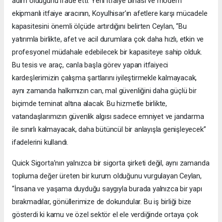
adım olduğunu ifade etti. Yeni itfaiye binası ve modern
ekipmanlı itfaiye aracının, Koyulhisar’ın afetlere karşı mücadele
kapasitesini önemli ölçüde artırdığını belirten Ceylan, “Bu
yatırımla birlikte, afet ve acil durumlara çok daha hızlı, etkin ve
profesyonel müdahale edebilecek bir kapasiteye sahip olduk.
Bu tesis ve araç, canla başla görev yapan itfaiyeci
kardeşlerimizin çalışma şartlarını iyileştirmekle kalmayacak,
aynı zamanda halkımızın can, mal güvenliğini daha güçlü bir
biçimde teminat altına alacak. Bu hizmetle birlikte,
vatandaşlarımızın güvenlik algısı sadece emniyet ve jandarma
ile sınırlı kalmayacak, daha bütüncül bir anlayışla genişleyecek”
ifadelerini kullandı.
Quick Sigorta’nın yalnızca bir sigorta şirketi değil, aynı zamanda
topluma değer üreten bir kurum olduğunu vurgulayan Ceylan,
“İnsana ve yaşama duyduğu saygıyla burada yalnızca bir yapı
bırakmadılar, gönüllerimize de dokundular. Bu iş birliği bize
gösterdi ki kamu ve özel sektör el ele verdiğinde ortaya çok