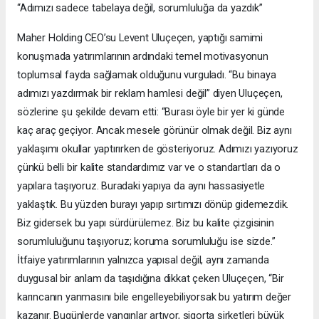
“Adımızı sadece tabelaya değil, sorumluluğa da yazdık”
Maher Holding CEO’su Levent Uluçeçen, yaptığı samimi
konuşmada yatırımlarının ardındaki temel motivasyonun
toplumsal fayda sağlamak olduğunu vurguladı. “Bu binaya
adımızı yazdırmak bir reklam hamlesi değil” diyen Uluçeçen,
sözlerine şu şekilde devam etti: “Burası öyle bir yer ki günde
kaç araç geçiyor. Ancak mesele görünür olmak değil. Biz aynı
yaklaşımı okullar yaptırırken de gösteriyoruz. Adımızı yazıyoruz
çünkü belli bir kalite standardımız var ve o standartları da o
yapılara taşıyoruz. Buradaki yapıya da aynı hassasiyetle
yaklaştık. Bu yüzden burayı yapıp sırtımızı dönüp gidemezdik.
Biz gidersek bu yapı sürdürülemez. Biz bu kalite çizgisinin
sorumluluğunu taşıyoruz; koruma sorumluluğu ise sizde.”
İtfaiye yatırımlarının yalnızca yapısal değil, aynı zamanda
duygusal bir anlam da taşıdığına dikkat çeken Uluçeçen, “Bir
karıncanın yanmasını bile engelleyebiliyorsak bu yatırım değer
kazanır. Bugünlerde yangınlar artıyor, sigorta şirketleri büyük