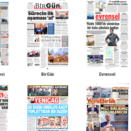
esi
BirGün
Evrensel