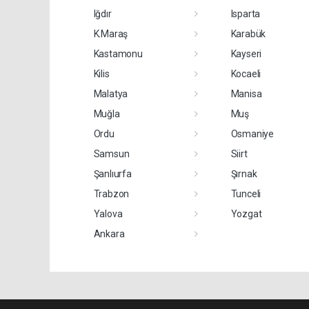
Iğdır
Isparta
K.Maraş
Karabük
Kastamonu
Kayseri
Kilis
Kocaeli
Malatya
Manisa
Muğla
Muş
Ordu
Osmaniye
Samsun
Siirt
Şanlıurfa
Şırnak
Trabzon
Tunceli
Yalova
Yozgat
Ankara