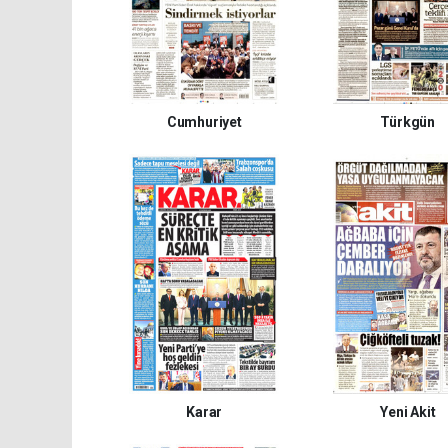
Cumhuriyet
Türkgün
Karar
Yeni Akit