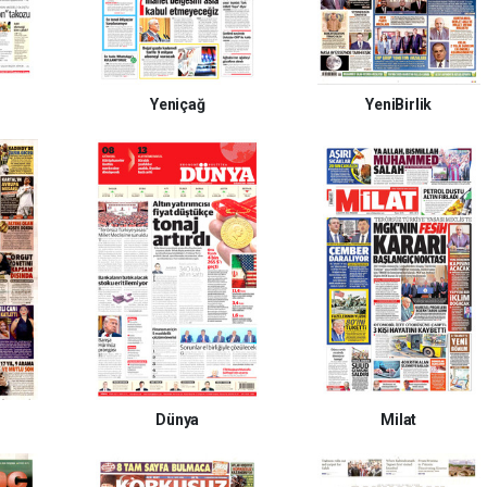
Yeniçağ
YeniBirlik
Dünya
Milat