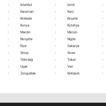
İstanbul
İzmir
Karaman
Kars
Kırıkkale
Kırşehir
Konya
Kütahya
Mardin
Mersin
Nevşehir
Niğde
Rize
Sakarya
Sinop
Sivas
Tekirdağ
Tokat
Uşak
Van
Zonguldak
Kırklareli