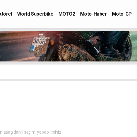
ktörel
World Superbike
MOTO2
Moto-Haber
Moto-GP
in aşağıdan il seçimi yapabilirsiniz.