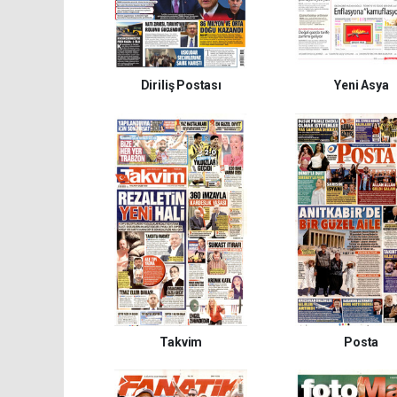
Diriliş Postası
Yeni Asya
Takvim
Posta