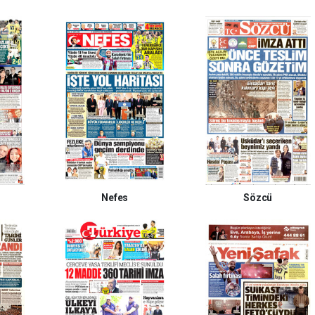
Nefes
Sözcü