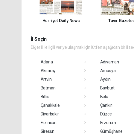
Hürriyet Daily News
Tavır Gazetes
İl Seçin
Diğer il ile ilgili veriye ulaşmak için lütfen aşağıdan bir il se
Adana
Adıyaman
Aksaray
Amasya
Artvin
Aydın
Batman
Bayburt
Bitlis
Bolu
Çanakkale
Çankırı
Diyarbakır
Düzce
Erzincan
Erzurum
Giresun
Gümüşhane