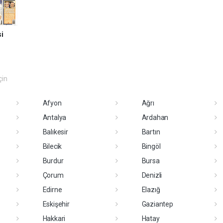
i
çin
Afyon
Ağrı
Antalya
Ardahan
Balıkesir
Bartın
Bilecik
Bingöl
Burdur
Bursa
Çorum
Denizli
Edirne
Elazığ
Eskişehir
Gaziantep
Hakkari
Hatay