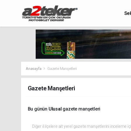
Se
Anasayfa
Gazete Manşetleri
Gazete Manşetleri
Bu günün
Ulusal
gazete manşetleri
Diğer il ilçelere ait yerel gazete manşetlerini inceleme iç