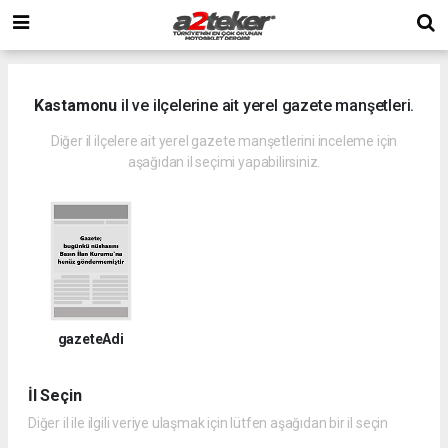
Kastamonu
il ve ilçelerine ait yerel gazete manşetleri.
Diğer il ilçelere ait yerel gazete manşetlerini inceleme için
aşağıdan il seçimi yapabilirsiniz.
gazeteAdi
İl Seçin
Diğer il ile ilgili veriye ulaşmak için lütfen aşağıdan bir il seçin