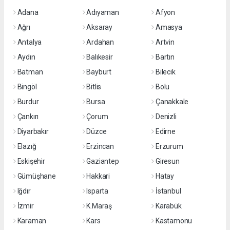
Adana
Adıyaman
Afyon
Ağrı
Aksaray
Amasya
Antalya
Ardahan
Artvin
Aydın
Balıkesir
Bartın
Batman
Bayburt
Bilecik
Bingöl
Bitlis
Bolu
Burdur
Bursa
Çanakkale
Çankırı
Çorum
Denizli
Diyarbakır
Düzce
Edirne
Elazığ
Erzincan
Erzurum
Eskişehir
Gaziantep
Giresun
Gümüşhane
Hakkari
Hatay
Iğdır
Isparta
İstanbul
İzmir
K.Maraş
Karabük
Karaman
Kars
Kastamonu