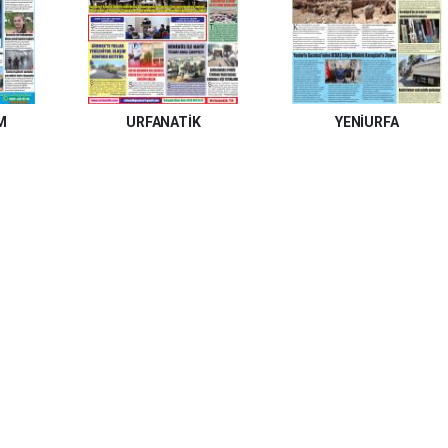
M
URFANATİK
YENİURFA