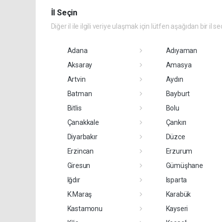
İl Seçin
Diğer il ile ilgili veriye ulaşmak için lütfen aşağıdan bir il se
Adana
Adıyaman
Aksaray
Amasya
Artvin
Aydın
Batman
Bayburt
Bitlis
Bolu
Çanakkale
Çankırı
Diyarbakır
Düzce
Erzincan
Erzurum
Giresun
Gümüşhane
Iğdır
Isparta
K.Maraş
Karabük
Kastamonu
Kayseri