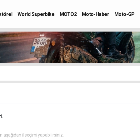
ktörel
World Superbike
MOTO2
Moto-Haber
Moto-GP
i.
in aşağıdan il seçimi yapabilirsiniz.