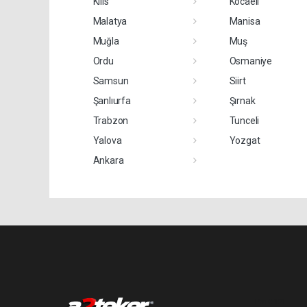
Kilis
Kocaeli
Malatya
Manisa
Muğla
Muş
Ordu
Osmaniye
Samsun
Siirt
Şanlıurfa
Şırnak
Trabzon
Tunceli
Yalova
Yozgat
Ankara
Pro-0.121