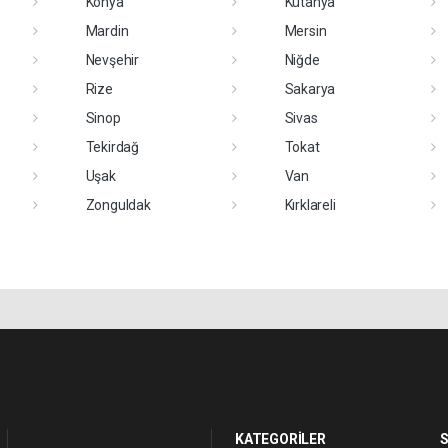
Konya
Kütahya
Mardin
Mersin
Nevşehir
Niğde
Rize
Sakarya
Sinop
Sivas
Tekirdağ
Tokat
Uşak
Van
Zonguldak
Kırklareli
KATEGORİLER
S