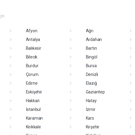
çin
Afyon
Ağrı
Antalya
Ardahan
Balıkesir
Bartın
Bilecik
Bingöl
Burdur
Bursa
Çorum
Denizli
Edirne
Elazığ
Eskişehir
Gaziantep
Hakkari
Hatay
İstanbul
İzmir
Karaman
Kars
Kırıkkale
Kırşehir