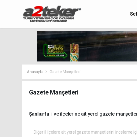
Se
Anasayfa
Gazete Manşetleri
Gazete Manşetleri
Şanlıurfa
il ve ilçelerine ait yerel gazete manşetler
Diğer il ilçelere ait yerel gazete manşetlerini inceleme iç