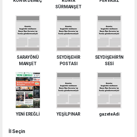
KONYA DEMEÇ
KONYA
PERVASIZ
SÜRMANŞET
SARAYÖNÜ
SEYDİŞEHİR
SEYDİŞEHİR'İN
MANŞET
POSTASI
SESİ
YENİ EREĞLİ
YEŞİLPINAR
gazeteAdi
İl Seçin