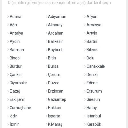
Diğer il ile ilgili veriye ulaşmak için lütfen aşağıdan bir il seçin
Adana
Adıyaman
Afyon
Ağrı
Aksaray
Amasya
Antalya
Ardahan
Artvin
Aydın
Balıkesir
Bartın
Batman
Bayburt
Bilecik
Bingöl
Bitlis
Bolu
Burdur
Bursa
Çanakkale
Çankırı
Çorum
Denizli
Diyarbakır
Düzce
Edirne
Elazığ
Erzincan
Erzurum
Eskişehir
Gaziantep
Giresun
Gümüşhane
Hakkari
Hatay
Iğdır
Isparta
İstanbul
İzmir
K.Maraş
Karabük