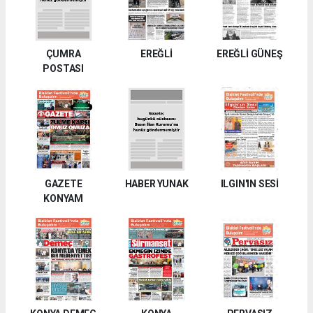
ÇUMRA
EREĞLİ
EREĞLİ GÜNEŞ
POSTASI
GAZETE
HABER YUNAK
ILGIN'IN SESİ
KONYAM