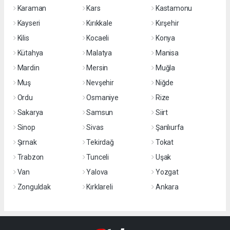
Karaman
Kars
Kastamonu
Kayseri
Kırıkkale
Kırşehir
Kilis
Kocaeli
Konya
Kütahya
Malatya
Manisa
Mardin
Mersin
Muğla
Muş
Nevşehir
Niğde
Ordu
Osmaniye
Rize
Sakarya
Samsun
Siirt
Sinop
Sivas
Şanlıurfa
Şırnak
Tekirdağ
Tokat
Trabzon
Tunceli
Uşak
Van
Yalova
Yozgat
Zonguldak
Kırklareli
Ankara