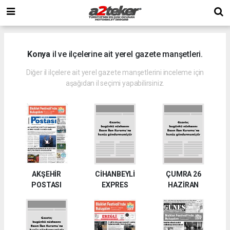
Konya
il ve ilçelerine ait yerel gazete manşetleri.
Diğer il ilçelere ait yerel gazete manşetlerini inceleme için
aşağıdan il seçimi yapabilirsiniz.
AKŞEHİR
CİHANBEYLİ
ÇUMRA 26
POSTASI
EXPRES
HAZİRAN