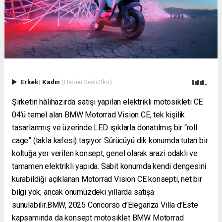
Erkek
|
Kadın
(Haberi Sesli Oku)
Şirketin hâlihazırda satışı yapılan elektrikli motosikleti CE
04’ü temel alan BMW Motorrad Vision CE, tek kişilik
tasarlanmış ve üzerinde LED ışıklarla donatılmış bir “roll
cage” (takla kafesi) taşıyor. Sürücüyü dik konumda tutan bir
koltuğa yer verilen konsept, genel olarak arazi odaklı ve
tamamen elektrikli yapıda. Sabit konumda kendi dengesini
kurabildiği açıklanan Motorrad Vision CE konsepti, net bir
bilgi yok; ancak önümüzdeki yıllarda satışa
sunulabilir.BMW, 2025 Concorso d’Eleganza Villa d’Este
kapsamında da konsept motosiklet BMW Motorrad