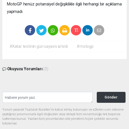
MotoGP henüz potansiyel değişiklikle ilgili herhangi bir açıklama
yapmadı.
#Katar testinin gün sayısını artırdı
#motogp
Okuyucu Yorumları
(0)
Gönder
Yorum yazarak Topluluk Kuralları’nı kabul etmiş bulunuyor ve a2teker.com sitesine
yaptığınız yorumunuzla ilgili doğrudan veya dolaylı tüm sorumluluğu tek başınıza
üstleniyorsunuz. Yazılan tüm yorumlardan site yönetimi hiçbir şekilde sorumlu
tutulamaz.