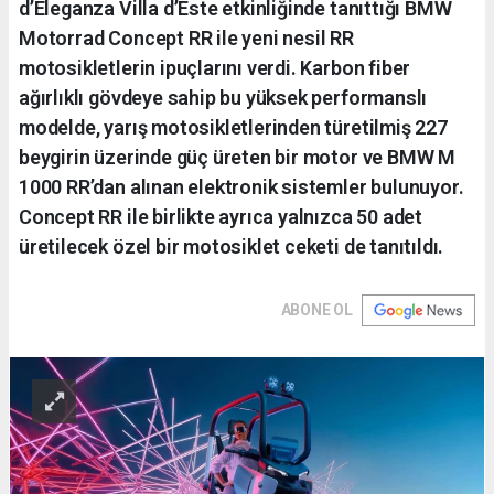
d’Eleganza Villa d’Este etkinliğinde tanıttığı BMW
Motorrad Concept RR ile yeni nesil RR
motosikletlerin ipuçlarını verdi. Karbon fiber
ağırlıklı gövdeye sahip bu yüksek performanslı
modelde, yarış motosikletlerinden türetilmiş 227
beygirin üzerinde güç üreten bir motor ve BMW M
1000 RR’dan alınan elektronik sistemler bulunuyor.
Concept RR ile birlikte ayrıca yalnızca 50 adet
üretilecek özel bir motosiklet ceketi de tanıtıldı.
ABONE OL