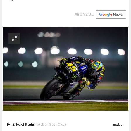
ABONE OL
Erkek
|
Kadın
(Haberi Sesli Oku)