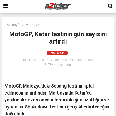
Anasayfa
Moto-GP
MotoGP, Katar testinin gün sayısını
artırdı
MOTO-GP
15.01.2021 - 18:37, Güncelleme: 15.01.2021 - 18:37
8173+ kez okundu.
MotoGP, Malezya'daki Sepang testinin iptal
edilmesinin ardından Mart ayında Katar'da
yapılacak sezon öncesi testini iki gün uzattığını ve
ayrıca bir Shakedown testinin gerçekleştirileceğini
doğruladı.