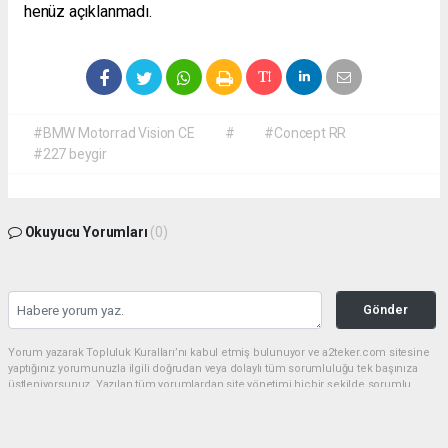
henüz açıklanmadı.
#BMW Motorrad Vision CE
#
#Concept RR
#227 beygir
Okuyucu Yorumları
(0)
Gönder
Yorum yazarak Topluluk Kuralları’nı kabul etmiş bulunuyor ve a2teker.com sitesine
yaptığınız yorumunuzla ilgili doğrudan veya dolaylı tüm sorumluluğu tek başınıza
üstleniyorsunuz. Yazılan tüm yorumlardan site yönetimi hiçbir şekilde sorumlu
tutulamaz.