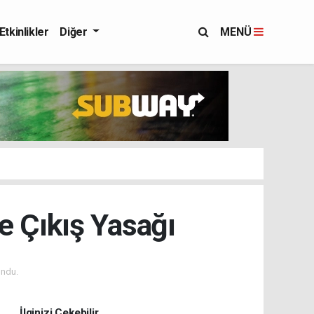
Etkinlikler
Diğer
MENÜ
e Çıkış Yasağı
ndu.
İlginizi Çekebilir