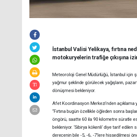
İstanbul Valisi Yelikaya, fırtına ne
motokuryelerin trafiğe çıkışına iz
Meteoroloji Genel Müdürlüğü, İstanbul için şid
yağmur şeklinde görülecek yağışların, pazart
dönüşmesi bekleniyor.
Afet Koordinasyon Merkezi’nden açıklama y
“Fırtına bugün özellikle öğleden sonra baş
öngörü, saatte 60 ila 90 kilometre süratle esec
bekleniyor. ‘Sibirya kökenli’ diye tarif edilen 
derecenin bile -5, -6, -7’lere hissedilmesi ön