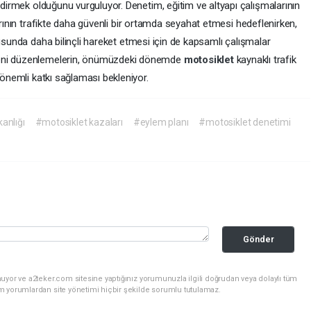
indirmek olduğunu vurguluyor. Denetim, eğitim ve altyapı çalışmalarının
arının trafikte daha güvenli bir ortamda seyahat etmesi hedeflenirken,
sunda daha bilinçli hareket etmesi için de kapsamlı çalışmalar
yeni düzenlemelerin, önümüzdeki dönemde
motosiklet
kaynaklı trafik
 önemli katkı sağlaması bekleniyor.
kanlığı
#motosiklet kazaları
#eylem planı
#motosiklet denetimi
Gönder
uyor ve a2teker.com sitesine yaptığınız yorumunuzla ilgili doğrudan veya dolaylı tüm
m yorumlardan site yönetimi hiçbir şekilde sorumlu tutulamaz.