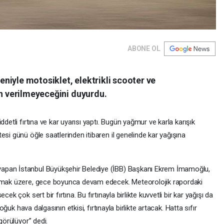
ABONE OL
deniyle motosiklet, elektrikli scooter ve
in verilmeyeceğini duyurdu.
detli fırtına ve kar uyarısı yaptı. Bugün yağmur ve karla karışık
esi günü öğle saatlerinden itibaren il genelinde kar yağışına
apan İstanbul Büyükşehir Belediye (İBB) Başkanı Ekrem İmamoğlu,
lamak üzere, gece boyunca devam edecek. Meteorolojik rapordaki
ek çok sert bir fırtına. Bu fırtınayla birlikte kuvvetli bir kar yağışı da
soğuk hava dalgasının etkisi, fırtınayla birlikte artacak. Hatta sıfır
görülüyor” dedi.