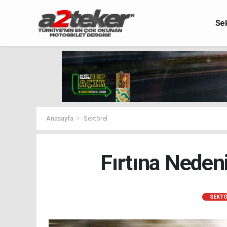
Se
Anasayfa
Sektörel
Fırtına Neden
SEKTÖ