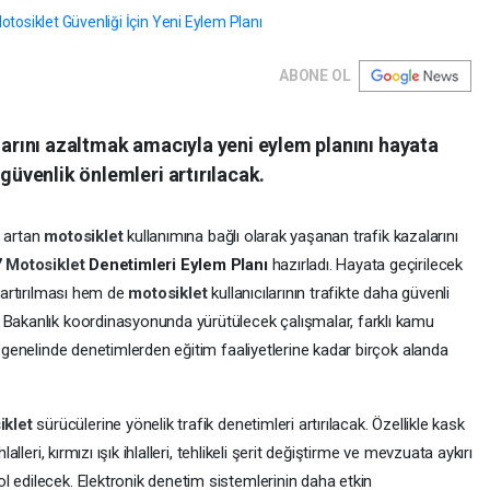
ABONE OL
alarını azaltmak amacıyla yeni eylem planını hayata
 güvenlik önlemleri artırılacak.
a artan
motosiklet
kullanımına bağlı olarak yaşanan trafik kazalarını
7
Motosiklet
Denetimleri Eylem Planı
hazırladı. Hayata geçirilecek
n artırılması hem de
motosiklet
kullanıcılarının trafikte daha güvenli
 Bakanlık koordinasyonunda yürütülecek çalışmalar, farklı kamu
e genelinde denetimlerden eğitim faaliyetlerine kadar birçok alanda
iklet
sürücülerine yönelik trafik denetimleri artırılacak. Özellikle kask
alleri, kırmızı ışık ihlalleri, tehlikeli şerit değiştirme ve mevzuata aykırı
l edilecek. Elektronik denetim sistemlerinin daha etkin