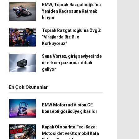
BMW, Toprak Razgatlıoğlu’nu
Yeniden Kadrosuna Katmak
İstiyor
Toprak Razgatlıoğlu’na Övgü:
“Virajlarda Biz Bile
Korkuyoruz”
Sena Vortex, giriş seviyesinde
interkom pazarına iddialı
geliyor
En Çok Okunanlar
BMW Motorrad Vision CE
konsepti görücüye çıkarıldı
Kapalı Otoparkta Feci Kaza:
Motosiklet ve Otomobil Kafa