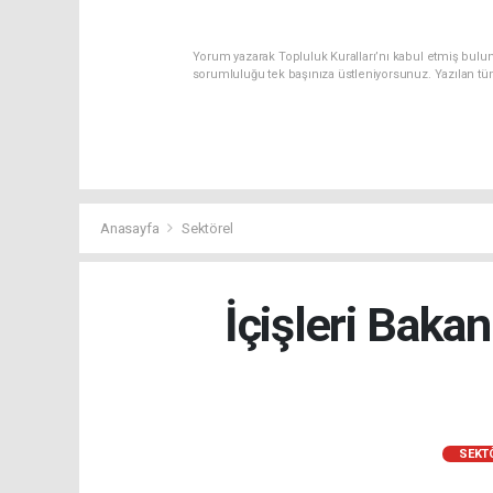
Yorum yazarak Topluluk Kuralları’nı kabul etmiş bulun
sorumluluğu tek başınıza üstleniyorsunuz. Yazılan tü
Anasayfa
Sektörel
İçişleri Bakan
SEKT