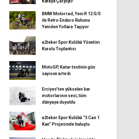
Kafaya Çarpıştı!
BMW Motorrad, Yeni R 12 G/S
ile Retro Enduro Ruhunu
Yeniden Yollara Taşıyor
a2teker Spor Kulübü Yönetim
Kurulu Toplantısı
MotoGP, Katar testinin gün
sayısını artırdı
Erciyes’ten yükselen kar
motorlarının sesi, tüm
dünyaya duyuldu
a2teker Spor Kulübü “3 Can 1
Kan” Projesinde buluştu