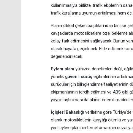
kullanılmasıyla birlikte, trafik ekiplerinin s
trafik kurallarına uyumun artırılması hem d
Planın dikkat çeken başlıklarından biri ise ş
kavşaklarda motosikletlere özel bekleme alan
kolay fark edilmesini sağlayacak. Bunun yanın
olarak hayata geçirilecek. Elde edilecek son
değerlendirilecek.
Eylem planı
yalnızca denetimleri değil, eğit
yönelik
güvenli sürüş
eğitimlerinin artırıl
sürücüler için bilinçlendirme faaliyetlerinin 
ekipmanlarının tercih edilmesi ve ABS gibi gü
yaygınlaştırılması da planın önemli maddeleri
İçişleri Bakanlığı
verilerine göre Türkiye’de
olarak motosikletlerin karıştığı ölümlü ve yar
yeni eylem planının temel amacının cezai yap