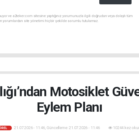
uyor ve a2teker.com sitesine yaptığınız yorumunuzla ilgili doğrudan veya dolaylı tüm
m yorumlardan site yönetimi hiçbir şekilde sorumlu tutulamaz.
lığı’ndan Motosiklet Güve
Eylem Planı
21.07.2026 - 11:46, Güncelleme: 21.07.2026 - 11:46
10244 kez oku
ÖREL