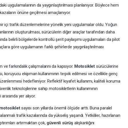
ahadaki uygulamalarının da yaygınlaştırılması planlanıyor. Böylece hem
e kazaların önüne geçilmesi amaçlanıyor.
ehir içi trafik düzenlemelerine yönelik yeni uygulamalar oldu. Yoğun
larının oluşturulması, sürücülerin diğer araçlar tarafından daha
da belirli bölgelerde kontrollü şerit paylaşımı uygulamaları da pilot
uçlara göre uygulamanın farklı şehirlerde yaygınlaştırılması
im ve farkındalık çalışmalarını da kapsıyor.
Motosiklet
sürücülerine
ması, koruyucu ekipman kullanımının teşvik edilmesi ve özellikle genç
düzenlenmesi hedefleniyor. Reflektif kıyafet kullanımı, kaliteli koruma
venlik teknolojilerine sahip motosikletlerin kullanımının
 arasında yer alıyor.
motosiklet
sayısı son yıllarda önemli ölçüde arttı. Buna paralel
alanmalı trafik kazalarında da yükseliş yaşandı. Yetkililer, hazırlanan
tırımları artırmaktan çok,
güvenli sürüş
alışkanlığını