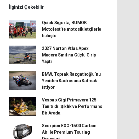
İlginizi Çekebilir
Quick Sigorta, BUMOK
Motofest’te motosikletçilerle
buluştu
2027 Norton Atlas Apex
Macera Sınıfına Güçlü Giriş
Yaptı
BMW, Toprak Razgatlıoğlu’nu
Yeniden Kadrosuna Katmak
İstiyor
Vespa x Gigi Primavera 125
Tanıtıldı: Şıklık ve Performans
Bir Arada
Scorpion EXO-1500 Carbon
Air ile Premium Touring
Deneyimi