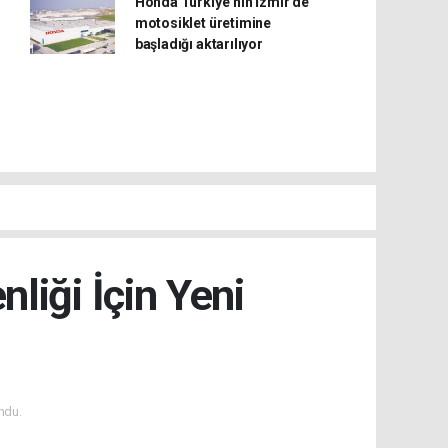
Honda Türkiye’nin İzmir’de
motosiklet üretimine
başladığı aktarılıyor
nliği İçin Yeni
ndu.