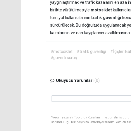
yaygınlaştırmak ve trafik kazalarını en aza 
birlikte yürütülmesiyle
motosiklet
kullanıcıl
tüm yol kullanıcılarının
trafik güvenliği
konu
sürdürülecek. Bu doğrultuda uygulanacak 
kazalarının ve can kayıplarının azaltılmasına
#motosiklet
#trafik güvenliği
#İçişleri Ba
#güvenli sürüş
Okuyucu Yorumları
(0)
Yorum yazarak Topluluk Kuralları’nı kabul etmiş bulun
sorumluluğu tek başınıza üstleniyorsunuz. Yazılan tü