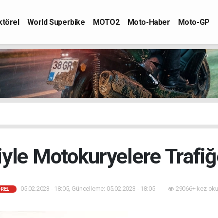
ktörel
World Superbike
MOTO2
Moto-Haber
Moto-GP
iyle Motokuryelere Trafiğ
05.02.2023 - 18:05, Güncelleme: 05.02.2023 - 18:05
29066+ kez oku
REL