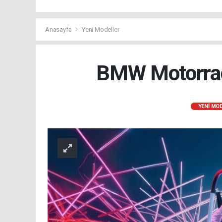
Anasayfa
Yeni Modeller
BMW Motorrad 
YENI MO