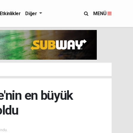
Etkinlikler
Diğer
MENÜ
e'nin en büyük
oldu
ndu.