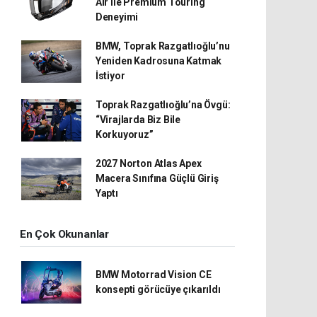
Air ile Premium Touring
Deneyimi
BMW, Toprak Razgatlıoğlu’nu
Yeniden Kadrosuna Katmak
İstiyor
Toprak Razgatlıoğlu’na Övgü:
“Virajlarda Biz Bile
Korkuyoruz”
2027 Norton Atlas Apex
Macera Sınıfına Güçlü Giriş
Yaptı
En Çok Okunanlar
BMW Motorrad Vision CE
konsepti görücüye çıkarıldı