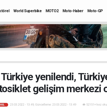
ktörel
World Superbike
MOTO2
Moto-Haber
Moto-GP
Türkiye yenilendi, Türkiy
osiklet gelişim merkezi 
23.03.2022 - 13:49, Güncelleme: 23.03.2022 - 13:49
52151+ kez oku
REL