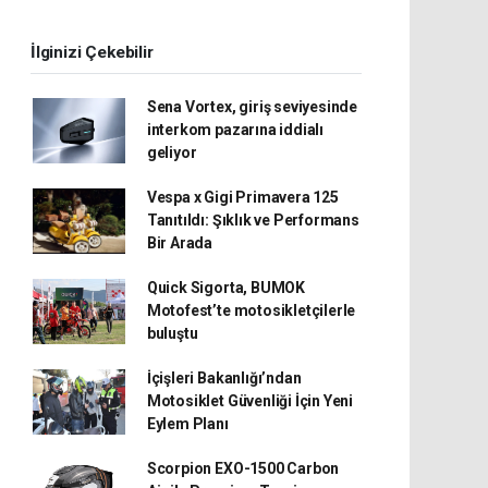
İlginizi Çekebilir
Sena Vortex, giriş seviyesinde
interkom pazarına iddialı
geliyor
Vespa x Gigi Primavera 125
Tanıtıldı: Şıklık ve Performans
Bir Arada
Quick Sigorta, BUMOK
Motofest’te motosikletçilerle
buluştu
İçişleri Bakanlığı’ndan
Motosiklet Güvenliği İçin Yeni
Eylem Planı
Scorpion EXO-1500 Carbon