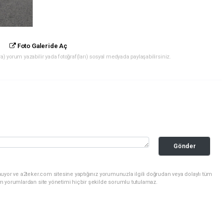
Foto Galeride Aç
) yorum yazabilir yada fotoğraf(ları) sosyal medyada paylaşabilirsiniz.
Gönder
uyor ve a2teker.com sitesine yaptığınız yorumunuzla ilgili doğrudan veya dolaylı tüm
m yorumlardan site yönetimi hiçbir şekilde sorumlu tutulamaz.