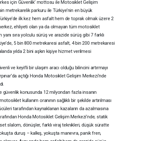
erkes için Güvenlik’ mottosu ile Motosiklet Gelişim
in metrekarelik parkuru ile Türkiye’nin en büyük
ürkiye’de ilk kez hem asfalt hem de toprak olmak üzere 2
merkez, ehliyeti olan ya da olmayan tüm motosiklet
 yanı sıra yolculu sürüş ve arazide sürüş gibi 7 farklı
ye’de, 5 bin 800 metrekaresi asfalt, 4 bin 200 metrekaresi
landa yılda 2 bini aşkın kişiye hizmet verilmesi
enli ve keyifli bir ulaşım aracı olduğu bilincini artırmayı
rpınar’da açtığı Honda Motosiklet Gelişim Merkezi’nde
di.
ikte güvenlik konusunda 12 milyondan fazla insanın
tosiklet kullanım oranının sağlıklı bir şekilde artırılması
ücüleri tarafından kaynaklanan kazaların da azalmasına
rafından Honda Motosiklet Gelişim Merkezi’nde; statik
set slalom, dönüşler, farklı viraj teknikleri, düşük süratte
kuşta duruş – kalkış, yokuşta manevra, panik fren,