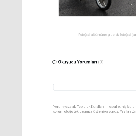
Fotoğraf albümüne giderek fotoğraf(lara
Okuyucu Yorumları
(0)
Yorum yazarak Topluluk Kuralları’nı kabul etmiş bulun
sorumluluğu tek başınıza üstleniyorsunuz. Yazılan tü