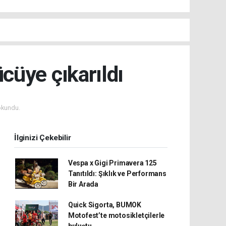
cüye çıkarıldı
okundu.
İlginizi Çekebilir
Vespa x Gigi Primavera 125
Tanıtıldı: Şıklık ve Performans
Bir Arada
Quick Sigorta, BUMOK
Motofest’te motosikletçilerle
buluştu