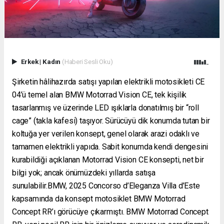
Erkek
|
Kadın
(Haberi Sesli Oku)
Şirketin hâlihazırda satışı yapılan elektrikli motosikleti CE
04’ü temel alan BMW Motorrad Vision CE, tek kişilik
tasarlanmış ve üzerinde LED ışıklarla donatılmış bir “roll
cage” (takla kafesi) taşıyor. Sürücüyü dik konumda tutan bir
koltuğa yer verilen konsept, genel olarak arazi odaklı ve
tamamen elektrikli yapıda. Sabit konumda kendi dengesini
kurabildiği açıklanan Motorrad Vision CE konsepti, net bir
bilgi yok; ancak önümüzdeki yıllarda satışa
sunulabilir.BMW, 2025 Concorso d’Eleganza Villa d’Este
kapsamında da konsept motosiklet BMW Motorrad
Concept RR’ı görücüye çıkarmıştı. BMW Motorrad Concept