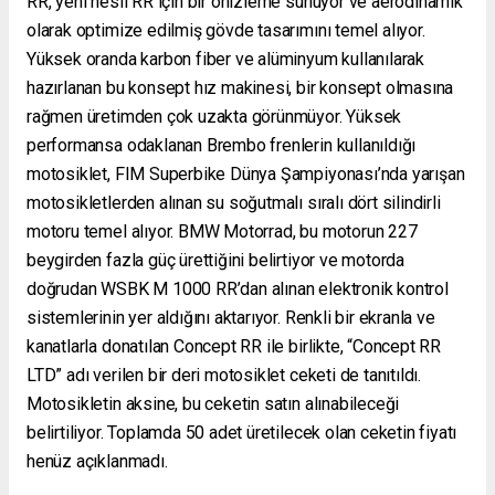
RR, yeni nesil RR için bir önizleme sunuyor ve aerodinamik
olarak optimize edilmiş gövde tasarımını temel alıyor.
Yüksek oranda karbon fiber ve alüminyum kullanılarak
hazırlanan bu konsept hız makinesi, bir konsept olmasına
rağmen üretimden çok uzakta görünmüyor. Yüksek
performansa odaklanan Brembo frenlerin kullanıldığı
motosiklet, FIM Superbike Dünya Şampiyonası’nda yarışan
motosikletlerden alınan su soğutmalı sıralı dört silindirli
motoru temel alıyor. BMW Motorrad, bu motorun 227
beygirden fazla güç ürettiğini belirtiyor ve motorda
doğrudan WSBK M 1000 RR’dan alınan elektronik kontrol
sistemlerinin yer aldığını aktarıyor. Renkli bir ekranla ve
kanatlarla donatılan Concept RR ile birlikte, “Concept RR
LTD” adı verilen bir deri motosiklet ceketi de tanıtıldı.
Motosikletin aksine, bu ceketin satın alınabileceği
belirtiliyor. Toplamda 50 adet üretilecek olan ceketin fiyatı
henüz açıklanmadı.