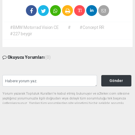
#BMW Motorrad Vision CE
#
#Concept RR
#227 beygir
Okuyucu Yorumları
(0)
Gönder
Yorum yazarak Topluluk Kuralları’nı kabul etmiş bulunuyor ve a2teker.com sitesine
yaptığınız yorumunuzla ilgili doğrudan veya dolaylı tüm sorumluluğu tek başınıza
üstleniyorsunuz. Yazılan tüm yorumlardan site yönetimi hiçbir şekilde sorumlu
tutulamaz.