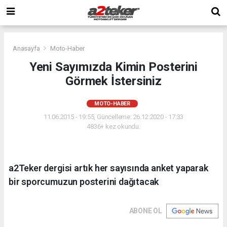
Anasayfa
Moto-Haber
Yeni Sayımızda Kimin Posterini
Görmek İstersiniz
MOTO-HABER
11.06.2015 - 19:55, Güncelleme: 26.12.2020 - 17:33
4836+ kez okundu.
a2Teker dergisi artık her sayısında anket yaparak
bir sporcumuzun posterini dağıtacak
ABONE OL