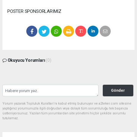
POSTER SPONSORLARIMIZ
Okuyucu Yorumları
(0)
Gönder
Yorum yazarak Topluluk Kuralları’nı kabul etmiş bulunuyor ve a2teker.com sitesine
yaptığınız yorumunuzla ilgili doğrudan veya dolaylı tüm sorumluluğu tek başınıza
üstleniyorsunuz. Yazılan tüm yorumlardan site yönetimi hiçbir şekilde sorumlu
tutulamaz.