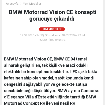
Anasayfa
Yeni Modeller
BMW Motorrad Vision CE konsepti
görücüye çıkarıldı
YENI MODELLER
12.03.2026 - 14:10, Güncelleme: 18.03.2026 - 22:44
62956+ kez okundu.
BMW Motorrad Vision CE, BMW CE 04 temel
alınarak geliştirilen, tek kişilik ve arazi odaklı
elektrikli bir konsept motosiklettir. LED ışıklı takla
kafesine sahip olan model, sabit konumda kendi
dengesini sağlayabiliyor ve gelecekte satışa
sunulabileceği düşünülüyor. BMW ayrıca Concorso
d’Eleganza Villa d’Este etkinliğinde tanıttığı BMW
Motorrad Concept RR ile yeni nesil RR