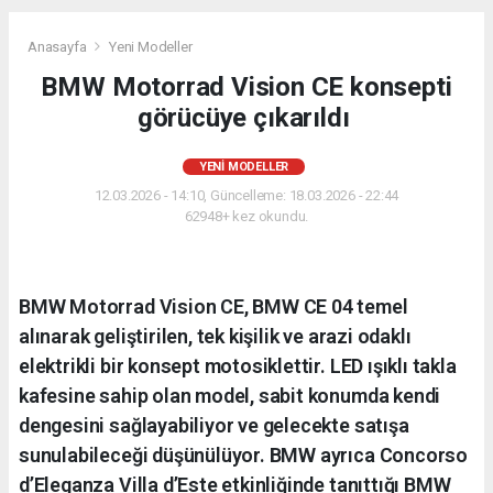
Anasayfa
Yeni Modeller
BMW Motorrad Vision CE konsepti
görücüye çıkarıldı
YENI MODELLER
12.03.2026 - 14:10, Güncelleme: 18.03.2026 - 22:44
62948+ kez okundu.
BMW Motorrad Vision CE, BMW CE 04 temel
alınarak geliştirilen, tek kişilik ve arazi odaklı
elektrikli bir konsept motosiklettir. LED ışıklı takla
kafesine sahip olan model, sabit konumda kendi
dengesini sağlayabiliyor ve gelecekte satışa
sunulabileceği düşünülüyor. BMW ayrıca Concorso
d’Eleganza Villa d’Este etkinliğinde tanıttığı BMW