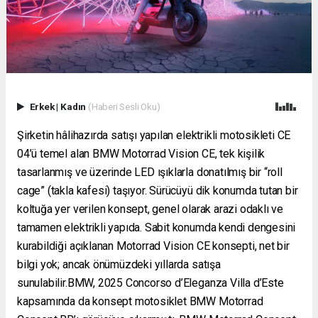
Erkek
|
Kadın
(Haberi Sesli Oku)
Şirketin hâlihazırda satışı yapılan elektrikli motosikleti CE
04’ü temel alan BMW Motorrad Vision CE, tek kişilik
tasarlanmış ve üzerinde LED ışıklarla donatılmış bir “roll
cage” (takla kafesi) taşıyor. Sürücüyü dik konumda tutan bir
koltuğa yer verilen konsept, genel olarak arazi odaklı ve
tamamen elektrikli yapıda. Sabit konumda kendi dengesini
kurabildiği açıklanan Motorrad Vision CE konsepti, net bir
bilgi yok; ancak önümüzdeki yıllarda satışa
sunulabilir.BMW, 2025 Concorso d’Eleganza Villa d’Este
kapsamında da konsept motosiklet BMW Motorrad