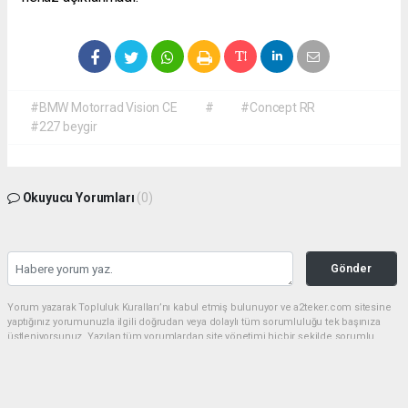
#BMW Motorrad Vision CE
#
#Concept RR
#227 beygir
Okuyucu Yorumları
(0)
Gönder
Yorum yazarak Topluluk Kuralları’nı kabul etmiş bulunuyor ve a2teker.com sitesine
yaptığınız yorumunuzla ilgili doğrudan veya dolaylı tüm sorumluluğu tek başınıza
üstleniyorsunuz. Yazılan tüm yorumlardan site yönetimi hiçbir şekilde sorumlu
tutulamaz.