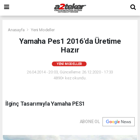
Anasayfa
Yeni Modeller
Yamaha Pes1 2016'da Üretime
Hazır
YENI MODELLER
26.04.2014 - 20:03, Güncelleme: 26.12.2020 - 17:33
4890+ kez okundu.
İlginç Tasarımıyla Yamaha PES1
ABONE OL