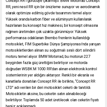
Concept RR’ı görücüye çıkarmıştı. BMW Motorrad Concept
RR, yeni nesil RR için bir önizleme sunuyor ve aerodinamik
olarak optimize edilmiş gövde tasarımını temel alıyor.
Yüksek oranda karbon fiber ve alüminyum kullanılarak
hazırlanan bu konsept hız makinesi, bir konsept olmasına
rağmen üretimden çok uzakta görünmüyor. Yüksek
performansa odaklanan Brembo frenlerin kullanıldığı
motosiklet, FIM Superbike Dünya Şampiyonası’nda yarışan
motosikletlerden alınan su soğutmalı sıralı dört silindirli
motoru temel alıyor. BMW Motorrad, bu motorun 227
beygirden fazla güç ürettiğini belirtiyor ve motorda
doğrudan WSBK M 1000 RR’dan alınan elektronik kontrol
sistemlerinin yer aldığını aktarıyor. Renkli bir ekranla ve
kanatlarla donatılan Concept RR ile birlikte, “Concept RR
LTD” adı verilen bir deri motosiklet ceketi de tanıtıldı.
Motosikletin aksine, bu ceketin satın alınabileceği
belirtiliyor. Toplamda 50 adet üretilecek olan ceketin fiyatı
henüz açıklanmadı.