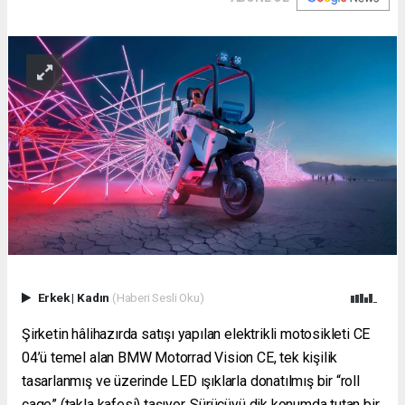
Erkek
|
Kadın
(Haberi Sesli Oku)
Şirketin hâlihazırda satışı yapılan elektrikli motosikleti CE
04’ü temel alan BMW Motorrad Vision CE, tek kişilik
tasarlanmış ve üzerinde LED ışıklarla donatılmış bir “roll
cage” (takla kafesi) taşıyor. Sürücüyü dik konumda tutan bir