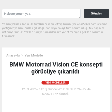
Gönder
Yorum yazarak Topluluk Kuralları’nı kabul etmiş bulunuyor ve a2teker.com sitesine
yaptığınız yorumunuzla ilgili doğrudan veya dolaylı tüm sorumluluğu tek başınıza
üstleniyorsunuz. Yazılan tüm yorumlardan site yönetimi hiçbir şekilde sorumlu
tutulamaz.
Anasayfa
Yeni Modeller
BMW Motorrad Vision CE konsepti
görücüye çıkarıldı
YENI MODELLER
12.03.2026 - 14:10, Güncelleme: 18.03.2026 - 22:44
62957+ kez okundu.