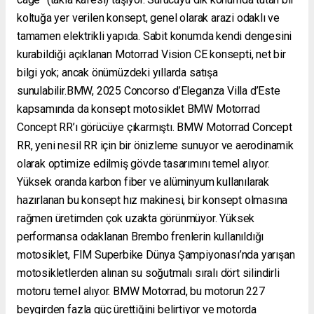
koltuğa yer verilen konsept, genel olarak arazi odaklı ve
tamamen elektrikli yapıda. Sabit konumda kendi dengesini
kurabildiği açıklanan Motorrad Vision CE konsepti, net bir
bilgi yok; ancak önümüzdeki yıllarda satışa
sunulabilir.BMW, 2025 Concorso d’Eleganza Villa d’Este
kapsamında da konsept motosiklet BMW Motorrad
Concept RR’ı görücüye çıkarmıştı. BMW Motorrad Concept
RR, yeni nesil RR için bir önizleme sunuyor ve aerodinamik
olarak optimize edilmiş gövde tasarımını temel alıyor.
Yüksek oranda karbon fiber ve alüminyum kullanılarak
hazırlanan bu konsept hız makinesi, bir konsept olmasına
rağmen üretimden çok uzakta görünmüyor. Yüksek
performansa odaklanan Brembo frenlerin kullanıldığı
motosiklet, FIM Superbike Dünya Şampiyonası’nda yarışan
motosikletlerden alınan su soğutmalı sıralı dört silindirli
motoru temel alıyor. BMW Motorrad, bu motorun 227
beygirden fazla güç ürettiğini belirtiyor ve motorda