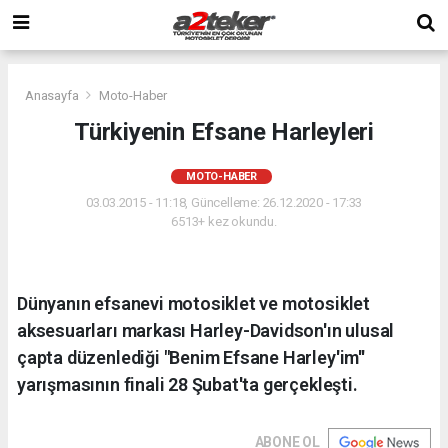
Anasayfa
Moto-Haber
Türkiyenin Efsane Harleyleri
MOTO-HABER
03.03.2015 - 11:18, Güncelleme: 26.12.2020 - 17:33
6513+ kez okundu.
Dünyanın efsanevi motosiklet ve motosiklet
aksesuarları markası Harley-Davidson'ın ulusal
çapta düzenlediği "Benim Efsane Harley'im''
yarışmasının finali 28 Şubat'ta gerçekleşti.
ABONE OL