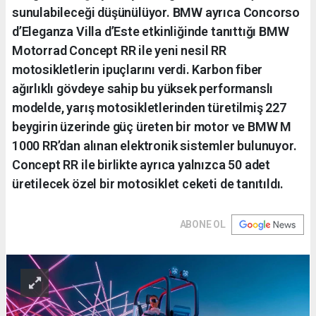
sunulabileceği düşünülüyor. BMW ayrıca Concorso
d’Eleganza Villa d’Este etkinliğinde tanıttığı BMW
Motorrad Concept RR ile yeni nesil RR
motosikletlerin ipuçlarını verdi. Karbon fiber
ağırlıklı gövdeye sahip bu yüksek performanslı
modelde, yarış motosikletlerinden türetilmiş 227
beygirin üzerinde güç üreten bir motor ve BMW M
1000 RR’dan alınan elektronik sistemler bulunuyor.
Concept RR ile birlikte ayrıca yalnızca 50 adet
üretilecek özel bir motosiklet ceketi de tanıtıldı.
ABONE OL