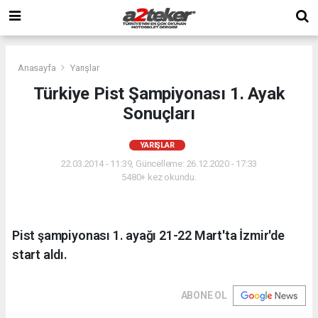
Anasayfa
Yarışlar
Türkiye Pist Şampiyonası 1. Ayak
Sonuçları
YARIŞLAR
22.03.2014 - 11:39, Güncelleme: 26.12.2020 - 17:33
5480+ kez okundu.
Pist şampiyonası 1. ayağı 21-22 Mart'ta İzmir'de
start aldı.
ABONE OL