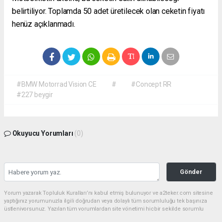
belirtiliyor. Toplamda 50 adet üretilecek olan ceketin fiyatı
henüz açıklanmadı.
#BMW Motorrad Vision CE
#
#Concept RR
#227 beygir
Okuyucu Yorumları
(0)
Gönder
Yorum yazarak Topluluk Kuralları’nı kabul etmiş bulunuyor ve a2teker.com sitesine
yaptığınız yorumunuzla ilgili doğrudan veya dolaylı tüm sorumluluğu tek başınıza
üstleniyorsunuz. Yazılan tüm yorumlardan site yönetimi hiçbir şekilde sorumlu
tutulamaz.