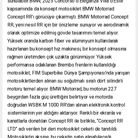
sunulabilir.BMW, 2025 Concorso d’Eleganza Villa d’Este
kapsamında da konsept motosiklet BMW Motorrad
Concept RR’ı görücüye çıkarmıştı. BMW Motorrad Concept
RR, yeni nesil RR için bir önizleme sunuyor ve aerodinamik
olarak optimize edilmiş gövde tasarımını temel alıyor.
Yüksek oranda karbon fiber ve alüminyum kullanılarak
hazırlanan bu konsept hız makinesi, bir konsept olmasına
rağmen üretimden çok uzakta görünmüyor. Yüksek
performansa odaklanan Brembo frenlerin kullanıldığı
motosiklet, FIM Superbike Dünya Şampiyonası’nda yarışan
motosikletlerden alınan su soğutmalı sıralı dört silindirli
motoru temel alıyor. BMW Motorrad, bu motorun 227
beygirden fazla güç ürettiğini belirtiyor ve motorda
doğrudan WSBK M 1000 RR’dan alınan elektronik kontrol
sistemlerinin yer aldığını aktarıyor. Renkli bir ekranla ve
kanatlarla donatılan Concept RR ile birlikte, “Concept RR
LTD” adı verilen bir deri motosiklet ceketi de tanıtıldı.
Motosikletin aksine, bu ceketin satın alınabileceği