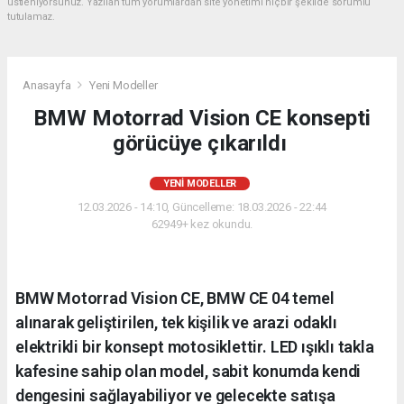
üstleniyorsunuz. Yazılan tüm yorumlardan site yönetimi hiçbir şekilde sorumlu
tutulamaz.
Anasayfa
Yeni Modeller
BMW Motorrad Vision CE konsepti
görücüye çıkarıldı
YENI MODELLER
12.03.2026 - 14:10, Güncelleme: 18.03.2026 - 22:44
62949+ kez okundu.
BMW Motorrad Vision CE, BMW CE 04 temel
alınarak geliştirilen, tek kişilik ve arazi odaklı
elektrikli bir konsept motosiklettir. LED ışıklı takla
kafesine sahip olan model, sabit konumda kendi
dengesini sağlayabiliyor ve gelecekte satışa