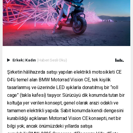
Erkek
|
Kadın
(Haberi Sesli Oku)
Şirketin hâlihazırda satışı yapılan elektrikli motosikleti CE
04’ü temel alan BMW Motorrad Vision CE, tek kişilik
tasarlanmış ve üzerinde LED ışıklarla donatılmış bir “roll
cage” (takla kafesi) taşıyor. Sürücüyü dik konumda tutan bir
koltuğa yer verilen konsept, genel olarak arazi odaklı ve
tamamen elektrikli yapıda. Sabit konumda kendi dengesini
kurabildiği açıklanan Motorrad Vision CE konsepti, net bir
bilgi yok; ancak önümüzdeki yıllarda satışa