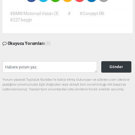
#BMW Motorrad Vision CE
#
#Concept RR
#227 beygir
Okuyucu Yorumları
(0)
Gönder
Yorum yazarak Topluluk Kuralları’nı kabul etmiş bulunuyor ve a2teker.com sitesine
yaptığınız yorumunuzla ilgili doğrudan veya dolaylı tüm sorumluluğu tek başınıza
üstleniyorsunuz. Yazılan tüm yorumlardan site yönetimi hiçbir şekilde sorumlu
tutulamaz.
haber paketi
haber scripti
haber yazılımı