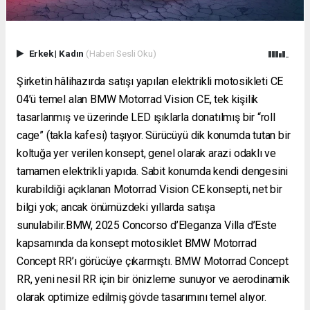
Erkek
|
Kadın
(Haberi Sesli Oku)
Şirketin hâlihazırda satışı yapılan elektrikli motosikleti CE
04’ü temel alan BMW Motorrad Vision CE, tek kişilik
tasarlanmış ve üzerinde LED ışıklarla donatılmış bir “roll
cage” (takla kafesi) taşıyor. Sürücüyü dik konumda tutan bir
koltuğa yer verilen konsept, genel olarak arazi odaklı ve
tamamen elektrikli yapıda. Sabit konumda kendi dengesini
kurabildiği açıklanan Motorrad Vision CE konsepti, net bir
bilgi yok; ancak önümüzdeki yıllarda satışa
sunulabilir.BMW, 2025 Concorso d’Eleganza Villa d’Este
kapsamında da konsept motosiklet BMW Motorrad
Concept RR’ı görücüye çıkarmıştı. BMW Motorrad Concept
RR, yeni nesil RR için bir önizleme sunuyor ve aerodinamik
olarak optimize edilmiş gövde tasarımını temel alıyor.