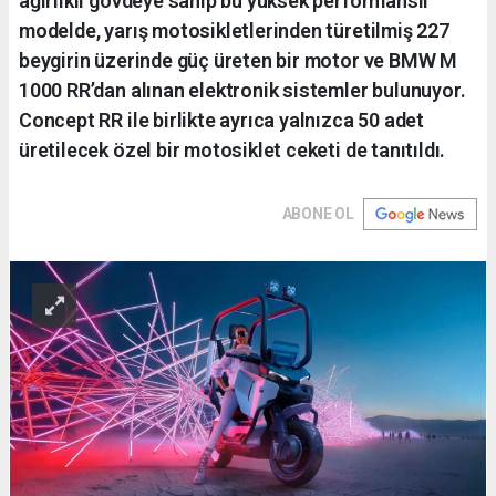
ağırlıklı gövdeye sahip bu yüksek performanslı
modelde, yarış motosikletlerinden türetilmiş 227
beygirin üzerinde güç üreten bir motor ve BMW M
1000 RR’dan alınan elektronik sistemler bulunuyor.
Concept RR ile birlikte ayrıca yalnızca 50 adet
üretilecek özel bir motosiklet ceketi de tanıtıldı.
ABONE OL