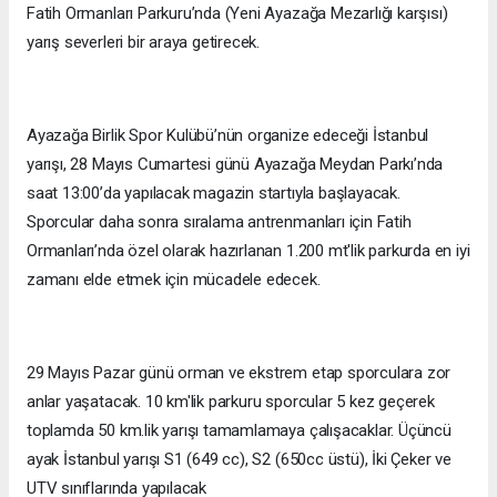
Fatih Ormanları Parkuru’nda (Yeni Ayazağa Mezarlığı karşısı)
yarış severleri bir araya getirecek.
Ayazağa Birlik Spor Kulübü’nün organize edeceği İstanbul
yarışı, 28 Mayıs Cumartesi günü Ayazağa Meydan Parkı’nda
saat 13:00’da yapılacak magazin startıyla başlayacak.
Sporcular daha sonra sıralama antrenmanları için Fatih
Ormanları’nda özel olarak hazırlanan 1.200 mt'lik parkurda en iyi
zamanı elde etmek için mücadele edecek.
29 Mayıs Pazar günü orman ve ekstrem etap sporculara zor
anlar yaşatacak. 10 km'lik parkuru sporcular 5 kez geçerek
toplamda 50 km.lik yarışı tamamlamaya çalışacaklar. Üçüncü
ayak İstanbul yarışı S1 (649 cc), S2 (650cc üstü), İki Çeker ve
UTV sınıflarında yapılacak