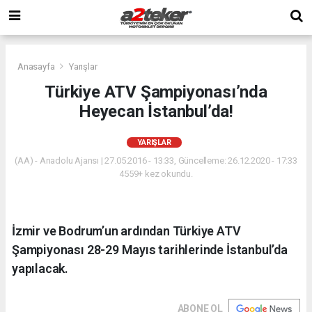
Anasayfa
Yarışlar
Türkiye ATV Şampiyonası’nda
Heyecan İstanbul’da!
YARIŞLAR
(AA) - Anadolu Ajansı | 27.05.2016 - 13:33, Güncelleme: 26.12.2020 - 17:33
4559+ kez okundu.
İzmir ve Bodrum’un ardından Türkiye ATV
Şampiyonası 28-29 Mayıs tarihlerinde İstanbul’da
yapılacak.
ABONE OL