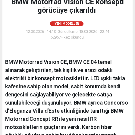
BMW Motorrad Vision CE konsepti
görücüye çıkarıldı
YENI MODELLER
12.03.2026 - 14:10, Güncelleme: 18.03.2026 - 22:44
62957+ kez okundu.
BMW Motorrad Vision CE, BMW CE 04 temel
alınarak geliştirilen, tek kişilik ve arazi odaklı
elektrikli bir konsept motosiklettir. LED ışıklı takla
kafesine sahip olan model, sabit konumda kendi
dengesini sağlayabiliyor ve gelecekte satışa
sunulabileceği düşünülüyor. BMW ayrıca Concorso
d’Eleganza Villa d’Este etkinliğinde tanıttığı BMW
Motorrad Concept RR ile yeni nesil RR
motosikletlerin ipuçlarını verdi. Karbon fiber