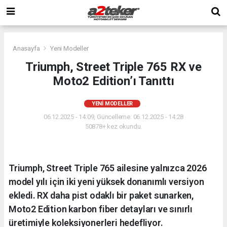
Anasayfa
Yeni Modeller
Triumph, Street Triple 765 RX ve
Moto2 Edition’ı Tanıttı
YENI MODELLER
06.12.2025 - 14:09, Güncelleme: 06.12.2025 - 14:28
50878+ kez okundu.
Triumph, Street Triple 765 ailesine yalnızca 2026
model yılı için iki yeni yüksek donanımlı versiyon
ekledi. RX daha pist odaklı bir paket sunarken,
Moto2 Edition karbon fiber detayları ve sınırlı
üretimiyle koleksiyonerleri hedefliyor.