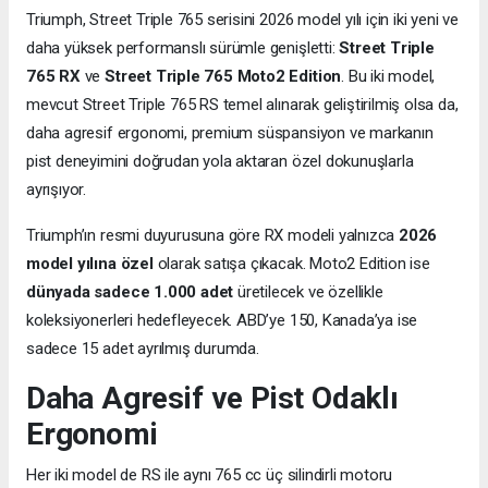
Triumph, Street Triple 765 serisini 2026 model yılı için iki yeni ve
daha yüksek performanslı sürümle genişletti:
Street Triple
765 RX
ve
Street Triple 765 Moto2 Edition
. Bu iki model,
mevcut Street Triple 765 RS temel alınarak geliştirilmiş olsa da,
daha agresif ergonomi, premium süspansiyon ve markanın
pist deneyimini doğrudan yola aktaran özel dokunuşlarla
ayrışıyor.
Triumph’ın resmi duyurusuna göre RX modeli yalnızca
2026
model yılına özel
olarak satışa çıkacak. Moto2 Edition ise
dünyada sadece 1.000 adet
üretilecek ve özellikle
koleksiyonerleri hedefleyecek. ABD’ye 150, Kanada’ya ise
sadece 15 adet ayrılmış durumda.
Daha Agresif ve Pist Odaklı
Ergonomi
Her iki model de RS ile aynı 765 cc üç silindirli motoru