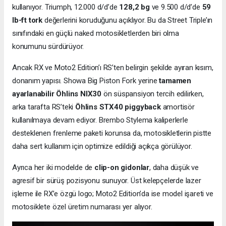
kullanıyor. Triumph, 12.000 d/d’de
128,2 bg
ve 9.500 d/d’de
59
lb-ft tork
değerlerini koruduğunu açıklıyor. Bu da Street Triple’ın
sınıfındaki en güçlü naked motosikletlerden biri olma
konumunu sürdürüyor.
Ancak RX ve Moto2 Edition’ı RS’ten belirgin şekilde ayıran kısım,
donanım yapısı. Showa Big Piston Fork yerine
tamamen
ayarlanabilir Öhlins NIX30
ön süspansiyon tercih edilirken,
arka tarafta RS’teki
Öhlins STX40 piggyback
amortisör
kullanılmaya devam ediyor. Brembo Stylema kaliperlerle
desteklenen frenleme paketi korunsa da, motosikletlerin pistte
daha sert kullanım için optimize edildiği açıkça görülüyor.
Ayrıca her iki modelde de
clip-on gidonlar
, daha düşük ve
agresif bir sürüş pozisyonu sunuyor. Üst kelepçelerde lazer
işleme ile RX’e özgü logo; Moto2 Edition’da ise model işareti ve
motosiklete özel üretim numarası yer alıyor.