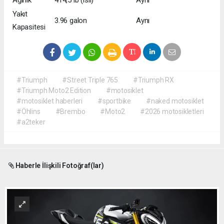
Ağırlık
414,5 lb (ısıl)
Aynı
Yakıt
3.96 galon
Aynı
Kapasitesi
#Triumph
#Street Triple 765
#Triumph RX
#Triumph Moto2 Edition
#motosiklet
#motosiklet haberleri
#sportbike
#naked motosiklet
#Öhlins
#Brembo
#Moto2
#2026 motosikletleri
#a2teker
Haberle İlişkili Fotoğraf(lar)