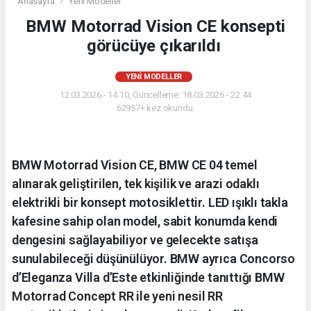
Anasayfa
Yeni Modeller
BMW Motorrad Vision CE konsepti
görücüye çıkarıldı
YENI MODELLER
12.03.2026 - 14:10, Güncelleme: 18.03.2026 - 22:44
62957+ kez okundu.
BMW Motorrad Vision CE, BMW CE 04 temel
alınarak geliştirilen, tek kişilik ve arazi odaklı
elektrikli bir konsept motosiklettir. LED ışıklı takla
kafesine sahip olan model, sabit konumda kendi
dengesini sağlayabiliyor ve gelecekte satışa
sunulabileceği düşünülüyor. BMW ayrıca Concorso
d’Eleganza Villa d’Este etkinliğinde tanıttığı BMW
Motorrad Concept RR ile yeni nesil RR