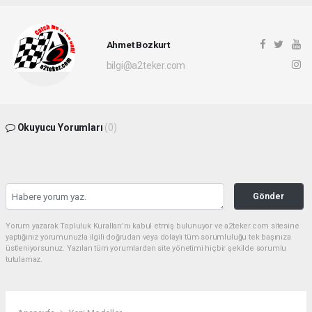
Ahmet Bozkurt
bilgi@a2teker.com
Okuyucu Yorumları
(0)
Gönder
Yorum yazarak Topluluk Kuralları’nı kabul etmiş bulunuyor ve a2teker.com sitesine
yaptığınız yorumunuzla ilgili doğrudan veya dolaylı tüm sorumluluğu tek başınıza
üstleniyorsunuz. Yazılan tüm yorumlardan site yönetimi hiçbir şekilde sorumlu
tutulamaz.