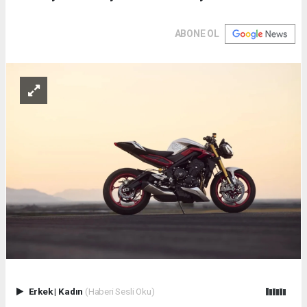
ABONE OL
Erkek
|
Kadın
(Haberi Sesli Oku)