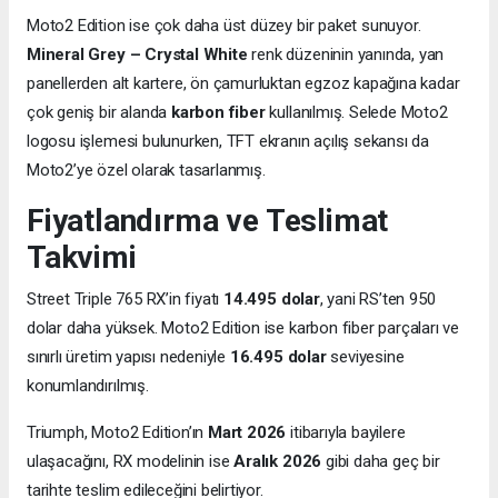
Moto2 Edition ise çok daha üst düzey bir paket sunuyor.
Mineral Grey – Crystal White
renk düzeninin yanında, yan
panellerden alt kartere, ön çamurluktan egzoz kapağına kadar
çok geniş bir alanda
karbon fiber
kullanılmış. Selede Moto2
logosu işlemesi bulunurken, TFT ekranın açılış sekansı da
Moto2’ye özel olarak tasarlanmış.
Fiyatlandırma ve Teslimat
Takvimi
Street Triple 765 RX’in fiyatı
14.495 dolar
, yani RS’ten 950
dolar daha yüksek. Moto2 Edition ise karbon fiber parçaları ve
sınırlı üretim yapısı nedeniyle
16.495 dolar
seviyesine
konumlandırılmış.
Triumph, Moto2 Edition’ın
Mart 2026
itibarıyla bayilere
ulaşacağını, RX modelinin ise
Aralık 2026
gibi daha geç bir
tarihte teslim edileceğini belirtiyor.