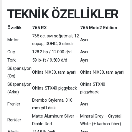
TEKNİK ÖZELLİKLER
Özellik
765 RX
765 Moto2 Edition
765 cc, sıvı soğutmalı, 12
Motor
Aynı
supap, DOHC, 3 silindir
Güç
128.2 hp / 12.000 d/d
Aynı
Tork
59 lb-ft / 9.500 d/d
Aynı
Süspansiyon
Öhlins NIX30, tam ayarlı
Öhlins NIX30, tam ayarlı
(Ön)
Süspansiyon
Öhlins STX40
Öhlins STX40 piggyback
(Arka)
piggyback
Brembo Stylema, 310
Frenler
Aynı
mm çift disk
Matte Aluminum Silver –
Mineral Grey – Crystal
Renkler
Diablo Red
White (+ karbon fiber)