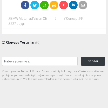
#BMW Motorrad Vision CE
#
#Concept RR
#227 beygir
Okuyucu Yorumları
(0)
Gönder
Yorum yazarak Topluluk Kuralları’nı kabul etmiş bulunuyor ve a2teker.com sitesine
yaptığınız yorumunuzla ilgili doğrudan veya dolaylı tüm sorumluluğu tek başınıza
üstleniyorsunuz. Yazılan tüm yorumlardan site yönetimi hiçbir şekilde sorumlu
tutulamaz.