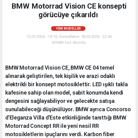
BMW Motorrad Vision CE konsepti
görücüye çıkarıldı
YENI MODELLER
12.03.2026 - 14:10, Güncelleme: 18.03.2026 - 22:44
62948+ kez okundu.
BMW Motorrad Vision CE, BMW CE 04 temel
alınarak geliştirilen, tek kişilik ve arazi odaklı
elektrikli bir konsept motosiklettir. LED ışıklı takla
kafesine sahip olan model, sabit konumda kendi
dengesini sağlayabiliyor ve gelecekte satışa
sunulabileceği düşünülüyor. BMW ayrıca Concorso
d’Eleganza Villa d’Este etkinliğinde tanıttığı BMW
Motorrad Concept RR ile yeni nesil RR
motosikletlerin ipuçlarını verdi. Karbon fiber