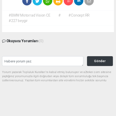
#BMW Motorrad Vision CE
#
#Concept RR
#227 beygir
Okuyucu Yorumları
(0)
Gönder
Yorum yazarak Topluluk Kuralları’nı kabul etmiş bulunuyor ve a2teker.com sitesine
yaptığınız yorumunuzla ilgili doğrudan veya dolaylı tüm sorumluluğu tek başınıza
üstleniyorsunuz. Yazılan tüm yorumlardan site yönetimi hiçbir şekilde sorumlu
tutulamaz.
haber paketi
haber scripti
haber yazılımı