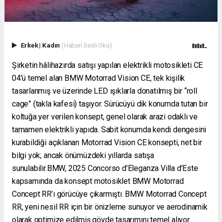
Erkek
|
Kadın
(Haberi Sesli Oku)
Şirketin hâlihazırda satışı yapılan elektrikli motosikleti CE
04’ü temel alan BMW Motorrad Vision CE, tek kişilik
tasarlanmış ve üzerinde LED ışıklarla donatılmış bir “roll
cage” (takla kafesi) taşıyor. Sürücüyü dik konumda tutan bir
koltuğa yer verilen konsept, genel olarak arazi odaklı ve
tamamen elektrikli yapıda. Sabit konumda kendi dengesini
kurabildiği açıklanan Motorrad Vision CE konsepti, net bir
bilgi yok; ancak önümüzdeki yıllarda satışa
sunulabilir.BMW, 2025 Concorso d’Eleganza Villa d’Este
kapsamında da konsept motosiklet BMW Motorrad
Concept RR’ı görücüye çıkarmıştı. BMW Motorrad Concept
RR, yeni nesil RR için bir önizleme sunuyor ve aerodinamik
olarak optimize edilmiş gövde tasarımını temel alıyor.