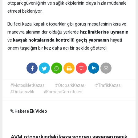
otopark güvenliğinin ve sağlık ekiplerinin olaya hızla müdahale
etmesi bekleniyor.
Bu feci kaza, kapalı otoparklar gibi görüş mesafesinin kısa ve
manevra alanının dar olduğu yerlerde
hız limitlerine uymanın
ve
kavşak noktalarında kontrollü geçiş yapmanın
hayati
önem taşıdığını bir kez daha acı bir şekilde gösterdi.
#MotosikletKazası
#OtoparkKazası
#TrafikKazası
#Dikkatsizlik
#KameraGörüntüleri
Habere Ek Video
AVM otoparkındaki kaza sonrası yaşanan panik