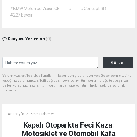
#BMW Motorrad Vision CE
#
#Concept RR
#227 beygir
Okuyucu Yorumları
(0)
Gönder
Yorum yazarak Topluluk Kuralları’nı kabul etmiş bulunuyor ve a2teker.com sitesine
yaptığınız yorumunuzla ilgili doğrudan veya dolaylı tüm sorumluluğu tek başınıza
üstleniyorsunuz. Yazılan tüm yorumlardan site yönetimi hiçbir şekilde sorumlu
tutulamaz.
Anasayfa
Yerel Haberler
Kapalı Otoparkta Feci Kaza:
Motosiklet ve Otomobil Kafa