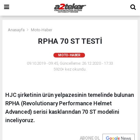
Anasayfa
Moto-Haber
RPHA 70 ST TESTİ
MOTO-HABER
09.10.2019 - 09:45, Güncelleme: 26.12.2020 - 17:33
5920+ kez okundu.
HJC şirketinin ürün yelpazesinin temelinde bulunan
RPHA (Revolutionary Performance Helmet
Advanced) serisi kasklarından 70 ST modelini
inceliyoruz.
ABONE OL