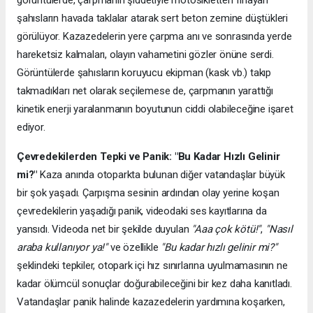
görüntülerde, çarpmanın şiddetiyle motosikletten fırlayan
şahısların havada taklalar atarak sert beton zemine düştükleri
görülüyor. Kazazedelerin yere çarpma anı ve sonrasında yerde
hareketsiz kalmaları, olayın vahametini gözler önüne serdi.
Görüntülerde şahısların koruyucu ekipman (kask vb.) takıp
takmadıkları net olarak seçilemese de, çarpmanın yarattığı
kinetik enerji yaralanmanın boyutunun ciddi olabileceğine işaret
ediyor.
Çevredekilerden Tepki ve Panik: "Bu Kadar Hızlı Gelinir
mi?"
Kaza anında otoparkta bulunan diğer vatandaşlar büyük
bir şok yaşadı. Çarpışma sesinin ardından olay yerine koşan
çevredekilerin yaşadığı panik, videodaki ses kayıtlarına da
yansıdı. Videoda net bir şekilde duyulan
"Aaa çok kötü!"
,
"Nasıl
araba kullanıyor ya!"
ve özellikle
"Bu kadar hızlı gelinir mi?"
şeklindeki tepkiler, otopark içi hız sınırlarına uyulmamasının ne
kadar ölümcül sonuçlar doğurabileceğini bir kez daha kanıtladı.
Vatandaşlar panik halinde kazazedelerin yardımına koşarken,