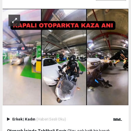
Erkek
|
Kadın
(Haberi Sesli Oku)