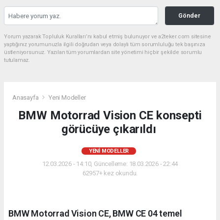
Gönder
Yorum yazarak Topluluk Kuralları’nı kabul etmiş bulunuyor ve a2teker.com sitesine
yaptığınız yorumunuzla ilgili doğrudan veya dolaylı tüm sorumluluğu tek başınıza
üstleniyorsunuz. Yazılan tüm yorumlardan site yönetimi hiçbir şekilde sorumlu
tutulamaz.
Anasayfa
Yeni Modeller
BMW Motorrad Vision CE konsepti
görücüye çıkarıldı
YENI MODELLER
12.03.2026 - 14:10, Güncelleme: 18.03.2026 - 22:44
62957+ kez okundu.
BMW Motorrad Vision CE, BMW CE 04 temel