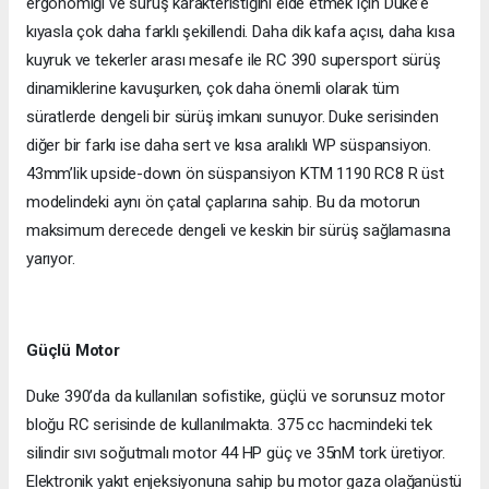
ergonomiği ve sürüş karakteristiğini elde etmek için Duke’e
kıyasla çok daha farklı şekillendi. Daha dik kafa açısı, daha kısa
kuyruk ve tekerler arası mesafe ile RC 390 supersport sürüş
dinamiklerine kavuşurken, çok daha önemli olarak tüm
süratlerde dengeli bir sürüş imkanı sunuyor. Duke serisinden
diğer bir farkı ise daha sert ve kısa aralıklı WP süspansiyon.
43mm’lik upside-down ön süspansiyon KTM 1190 RC8 R üst
modelindeki aynı ön çatal çaplarına sahip. Bu da motorun
maksimum derecede dengeli ve keskin bir sürüş sağlamasına
yarıyor.
Güçlü Motor
Duke 390’da da kullanılan sofistike, güçlü ve sorunsuz motor
bloğu RC serisinde de kullanılmakta. 375 cc hacmindeki tek
silindir sıvı soğutmalı motor 44 HP güç ve 35nM tork üretiyor.
Elektronik yakıt enjeksiyonuna sahip bu motor gaza olağanüstü