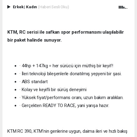
Erkek
|
Kadın
(Haberi Sesli Oku)
KTM, RC serisi ile safkan spor performansını ulaşılabilir
bir paket halinde sunuyor.
· 44hp + 147kg = her sürücü için müthiş bir keyif!
· İleri teknoloji bileşenlerle donatılmış yepyeni bir şasi.
· ABS standart
· Kolay ve keyifli bir sürüş deneyimi
· Yüksek fiyat/performans oranı, uzun bakım aralıkları.
· Gerçekten READY TO RACE, yani yarışa hazır.
KTM RC 390, KTM’nin genlerine uygun, daima ileri ve hızlı bakış