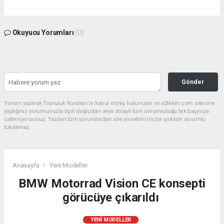
Okuyucu Yorumları
(0)
Gönder
Yorum yazarak Topluluk Kuralları’nı kabul etmiş bulunuyor ve a2teker.com sitesine
yaptığınız yorumunuzla ilgili doğrudan veya dolaylı tüm sorumluluğu tek başınıza
üstleniyorsunuz. Yazılan tüm yorumlardan site yönetimi hiçbir şekilde sorumlu
tutulamaz.
Anasayfa
Yeni Modeller
BMW Motorrad Vision CE konsepti
görücüye çıkarıldı
YENI MODELLER