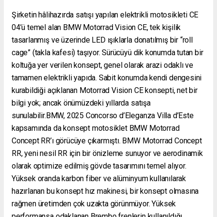
Şirketin hâlihazırda satışı yapılan elektrikli motosikleti CE
04’ü temel alan BMW Motorrad Vision CE, tek kişilik
tasarlanmış ve üzerinde LED ışıklarla donatılmış bir “roll
cage” (takla kafesi) taşıyor. Sürücüyü dik konumda tutan bir
koltuğa yer verilen konsept, genel olarak arazi odaklı ve
tamamen elektrikli yapıda. Sabit konumda kendi dengesini
kurabildiği açıklanan Motorrad Vision CE konsepti, net bir
bilgi yok; ancak önümüzdeki yıllarda satışa
sunulabilir.BMW, 2025 Concorso d’Eleganza Villa d’Este
kapsamında da konsept motosiklet BMW Motorrad
Concept RR’ı görücüye çıkarmıştı. BMW Motorrad Concept
RR, yeni nesil RR için bir önizleme sunuyor ve aerodinamik
olarak optimize edilmiş gövde tasarımını temel alıyor.
Yüksek oranda karbon fiber ve alüminyum kullanılarak
hazırlanan bu konsept hız makinesi, bir konsept olmasına
rağmen üretimden çok uzakta görünmüyor. Yüksek
performansa odaklanan Brembo frenlerin kullanıldığı