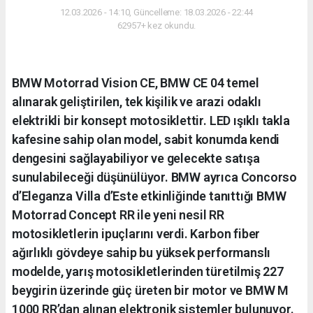
12.03.2026 - 14:10, Güncelleme: 18.03.2026 - 22:44
62957+ kez okundu.
BMW Motorrad Vision CE, BMW CE 04 temel
alınarak geliştirilen, tek kişilik ve arazi odaklı
elektrikli bir konsept motosiklettir. LED ışıklı takla
kafesine sahip olan model, sabit konumda kendi
dengesini sağlayabiliyor ve gelecekte satışa
sunulabileceği düşünülüyor. BMW ayrıca Concorso
d’Eleganza Villa d’Este etkinliğinde tanıttığı BMW
Motorrad Concept RR ile yeni nesil RR
motosikletlerin ipuçlarını verdi. Karbon fiber
ağırlıklı gövdeye sahip bu yüksek performanslı
modelde, yarış motosikletlerinden türetilmiş 227
beygirin üzerinde güç üreten bir motor ve BMW M
1000 RR’dan alınan elektronik sistemler bulunuyor.