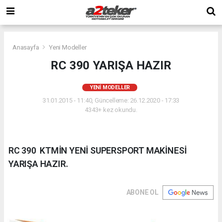
Anasayfa
Yeni Modeller
RC 390 YARIŞA HAZIR
YENI MODELLER
31.01.2015 - 11:40, Güncelleme: 26.12.2020 - 17:33
4343+ kez okundu.
RC 390  KTMİN YENİ SUPERSPORT MAKİNESİ
YARIŞA HAZIR.
ABONE OL