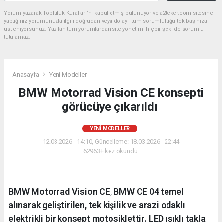
Yorum yazarak Topluluk Kuralları’nı kabul etmiş bulunuyor ve a2teker.com sitesine
yaptığınız yorumunuzla ilgili doğrudan veya dolaylı tüm sorumluluğu tek başınıza
üstleniyorsunuz. Yazılan tüm yorumlardan site yönetimi hiçbir şekilde sorumlu
tutulamaz.
Anasayfa
Yeni Modeller
BMW Motorrad Vision CE konsepti
görücüye çıkarıldı
YENI MODELLER
12.03.2026 - 14:10, Güncelleme: 18.03.2026 - 22:44
62963+ kez okundu.
BMW Motorrad Vision CE, BMW CE 04 temel
alınarak geliştirilen, tek kişilik ve arazi odaklı
elektrikli bir konsept motosiklettir. LED ışıklı takla