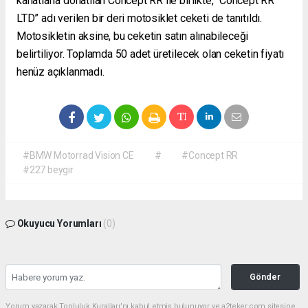
kanatlarla donatılan Concept RR ile birlikte, “Concept RR
LTD” adı verilen bir deri motosiklet ceketi de tanıtıldı.
Motosikletin aksine, bu ceketin satın alınabileceği
belirtiliyor. Toplamda 50 adet üretilecek olan ceketin fiyatı
henüz açıklanmadı.
#BMW Motorrad Vision CE
#
#Concept RR
#227 beygir
Okuyucu Yorumları
(0)
Gönder
Yorum yazarak Topluluk Kuralları’nı kabul etmiş bulunuyor ve a2teker.com sitesine