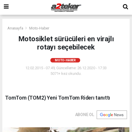
Anasayfa
Moto-Haber
Motosiklet sürücüleri en virajlı
rotayı seçebilecek
MOTO-HABER
12.02.2015 - 07:49, Güncelleme: 26.12.2020 - 17:33
5071+ kez okundu.
TomTom (TOM2) Yeni TomTom Riderı tanıttı
ABONE OL