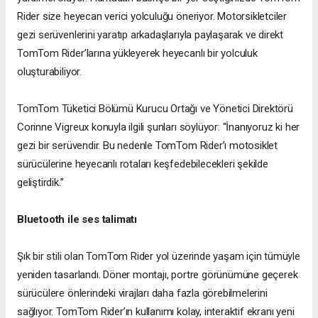
Rider size heyecan verici yolculuğu öneriyor. Motorsikletciler
gezi serüvenlerini yaratıp arkadaşlarıyla paylaşarak ve direkt
TomTom Rider’larına yükleyerek heyecanlı bir yolculuk
oluşturabiliyor.
TomTom Tüketici Bölümü Kurucu Ortağı ve Yönetici Direktörü
Corinne Vigreux konuyla ilgili şunları söylüyor: “İnanıyoruz ki her
gezi bir serüvendir. Bu nedenle TomTom Rider’ı motosiklet
sürücülerine heyecanlı rotaları keşfedebilecekleri şekilde
geliştirdik.’’
Bluetooth ile ses talimatı
Şık bir stili olan TomTom Rider yol üzerinde yaşam için tümüyle
yeniden tasarlandı. Döner montajı, portre görünümüne geçerek
sürücülere önlerindeki virajları daha fazla görebilmelerini
sağlıyor. TomTom Rider’ın kullanımı kolay, interaktif ekranı yeni