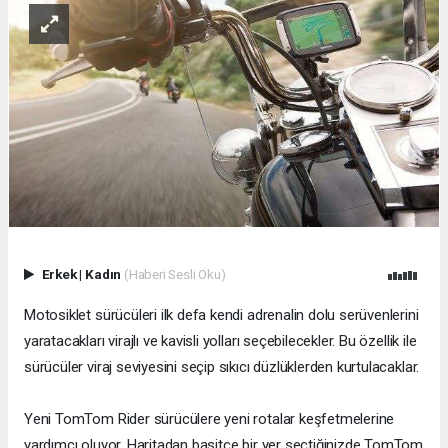
Erkek
|
Kadın
(Haberi Sesli Oku)
Motosiklet sürücüleri ilk defa kendi adrenalin dolu serüvenlerini
yaratacakları virajlı ve kavisli yolları seçebilecekler. Bu özellik ile
sürücüler viraj seviyesini seçip sıkıcı düzlüklerden kurtulacaklar.
Yeni TomTom Rider sürücülere yeni rotalar keşfetmelerine
yardımcı oluyor. Haritadan basitçe bir yer seçtiğinizde TomTom