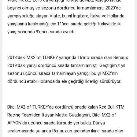
Vialle, ilk kez 2019'da yarıştığı Türkiye'de MX2 kategorisinde
beşinci olmuş ve sezonu dördüncü tamamlamıştı. 2020'de
şampiyonluğa ulaşan Vialle, bu yıl İngiltere, İtalya ve Hollanda
yarışlarına katılmadığı için 11'inci sırada geldiği Türkiye'de iki
yarış sonunda 9'uncu sırada ayrıldı.
2018'deki MX2 of TURKEY yarışında 16'ıncı sırada olan Renaux,
2019'daki yarışı dördüncü sırada tamamlamıştı. Geçtiğimiz yıl
sezonu üçüncü sırada tamamlayan yarışçı, bu yıl MX2'nin
dördüncü etabı Hollanda'da ele geçirdiği liderliği sürdürüyor.
Bitci MX2 of TURKEY'de dördüncü sırada kalan
Red Bull KTM
Racing Team'den
İtalyan Mattia Guadagnini, Bitci MX2 of
AFYON'da üçüncü sırada kürsüde yer buldu. Dünya
sıralamasında şu anda Renaux'un ardından ikinci sırada olan