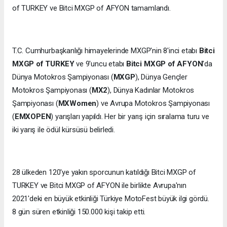
of TURKEY ve Bitci MXGP of AFYON tamamlandı.
T.C. Cumhurbaşkanlığı himayelerinde MXGP'nin 8'inci etabı
Bitci
MXGP of TURKEY
ve 9'uncu etabı
Bitci MXGP of AFYON
'da
Dünya Motokros Şampiyonası (
MXGP
), Dünya Gençler
Motokros Şampiyonası (
MX2
), Dünya Kadınlar Motokros
Şampiyonası (
MXWomen
) ve Avrupa Motokros Şampiyonası
(
EMXOPEN
) yarışları yapıldı. Her bir yarış için sıralama turu ve
iki yarış ile ödül kürsüsü belirledi.
28 ülkeden 120'ye yakın sporcunun katıldığı Bitci MXGP of
TURKEY ve Bitci MXGP of AFYON ile birlikte Avrupa'nın
2021'deki en büyük etkinliği Türkiye MotoFest büyük ilgi gördü.
8 gün süren etkinliği 150.000 kişi takip etti.