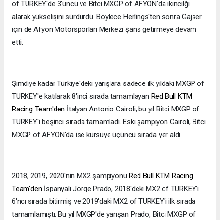
of TURKEY'de 3'üncü ve Bitci MXGP of AFYON'da ikincilği
alarak yükselişini sürdürdü. Böylece Herlings'ten sonra Gajser
için de Afyon Motorsporları Merkezi şans getirmeye devam
etti.
Şimdiye kadar Türkiye'deki yarışlara sadece ilk yıldaki MXGP of
TURKEY'e katılarak 8'inci sırada tamamlayan
Red Bull KTM
Racing Team'den
İtalyan Antonio Cairoli, bu yıl Bitci MXGP of
TURKEY'i beşinci sırada tamamladı. Eski şampiyon Cairoli, Bitci
MXGP of AFYON'da ise kürsüye üçüncü sırada yer aldı.
2018, 2019, 2020'nin MX2 şampiyonu
Red Bull KTM Racing
Team'den
İspanyalı Jorge Prado, 2018'deki MX2 of TURKEY'i
6'ncı sırada bitirmiş ve 2019'daki MX2 of TURKEY'i ilk sırada
tamamlamıştı. Bu yıl MXGP'de yarışan Prado, Bitci MXGP of