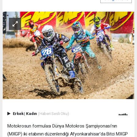
Erkek
|
Kadın
(Haberi Sesli Oku)
Motokrosun formulası Dünya Motokros Şampiyonası’nın
(MXGP) iki etabının düzenlendiği Afyonkarahisar’da Bitci MXGP