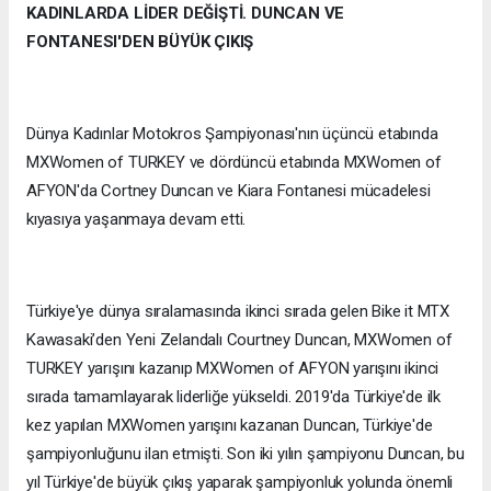
KADINLARDA LİDER DEĞİŞTİ. DUNCAN VE
FONTANESI'DEN BÜYÜK ÇIKIŞ
Dünya Kadınlar Motokros Şampiyonası'nın üçüncü etabında
MXWomen of TURKEY ve dördüncü etabında MXWomen of
AFYON'da Cortney Duncan ve Kiara Fontanesi mücadelesi
kıyasıya yaşanmaya devam etti.
Türkiye'ye dünya sıralamasında ikinci sırada gelen Bike it MTX
Kawasaki’den Yeni Zelandalı Courtney Duncan, MXWomen of
TURKEY yarışını kazanıp MXWomen of AFYON yarışını ikinci
sırada tamamlayarak liderliğe yükseldi. 2019'da Türkiye'de ilk
kez yapılan MXWomen yarışını kazanan Duncan, Türkiye'de
şampiyonluğunu ilan etmişti. Son iki yılın şampiyonu Duncan, bu
yıl Türkiye'de büyük çıkış yaparak şampiyonluk yolunda önemli