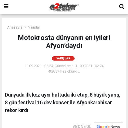
Anasayfa
Yarışlar
Motokrosta dünyanın en iyileri
Afyon’daydı
YARIŞLAR
11.09.2021 - 02:24, Güncelleme: 11.09.2021 - 02:24
40933+ kez okundu.
Dünyada ilk kez aynı haftada iki etap, 8 büyük yarış,
8 gün festival 16 dev konser ile Afyonkarahisar
rekor kırdı
ABONE OL