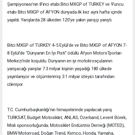
Şampiyonası’nın 8’inci etabı Bitci MXGP of TURKEY ve 9’uncu
etabı Bitci MXGP of AFYON dünyada ilk kez aynı hafta içinde
yapıldı. Yarışlarda 28 ülkeden 120'ye yakın yarışçı yarıştı.
Bitci MXGP of TURKEY 4-5 Eylül’de ve Bitci MXGP of AFYON 7-
8 Eylül’de “Dünyanın En İyi Pisti” ödüllü Afyon MotorsTporları
Merkezi’nde koşuldu. Dünyanın en iyi motokrosçularının
yarışacağı yarışlar 7.3 milyar kişinin yaşadığı 180 ülkede
yayınlanıyor ve ölçümlenmiş 3.1 milyar izleyici tarafından
izleniyor.
T.C. Cumhurbaşkanlığı’nın himayelerinde yapılacak yarış
TURKSAT, Budget Motosiklet, ANLAS, Özerband, Levent Börek,
Misli sponsorluğunda; Motosiklet Endüstrisi Derneği (MOTED),
BMW Motorroad, Doğan Trend, Kymco, Honda, Yamaha,