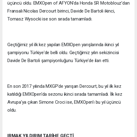
üçüncü oldu. EMXOpen of AFYON'da Honda SR Motoblouz’dan
Fransalı Nicolas Dercourt birinci, Davide De Bartoli ikinci,
Tomasz Wysocki ise son sırada tamamladı.
Geçtiğimiz yıl ilk kez yapılan EMXOpen yarışlarında ikinci yıl
şampiyonu Türkiye'de belli oldu. Geçtiğimiz yılın sekizincisi
Davide De Bartoli şampiyonluğunu Türkiye'de ilan etti.
En son 2017 yılında MXGP'de yarışan Dercourt, bu yıl ilk kez
katıldığı EMXOpen'da sezonu ikinci sırada tamamladı. İlk kez
Avrupa'ya çıkan Simone Croci ise, EMXOpen'ı bu yıl üçüncü
oldu.
IRMAK YILDIRIM TARİHE GEÇTİ