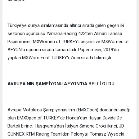
Türkiye'ye dünya sıralamasında altıncı sırada gelen geçen iki
sezonun üçüncüsü Yamaha Racing 423’ten Alman Larissa
Papenmeier, MXWomen of TURKEY'i beşinci ve MXWomen of
AFYON'u üçüncü sırada tamamladı. Papenmeier, 2019'da
yapılan MXWomen of TURKEY'i 7'inci sırada bitirmişti.
AVRUPA'NIN ŞAMPİYONU AFYON'DA BELLİ OLDU
Avrupa Motokros Şampiyonası'nın (EMXOpen) dördüncü ayağı
olan EMXOpen of TURKEY'de Honda’dan İtalyan Davide De
Bartoli birinci, Husqvarna’dan İtalyan Simone Croci ikinci, JD
GUNNEX KTM Racing Team’den Polonyalı Tomasz Wysocki