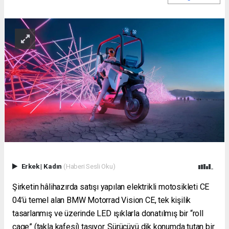
Erkek
|
Kadın
(Haberi Sesli Oku)
Şirketin hâlihazırda satışı yapılan elektrikli motosikleti CE
04’ü temel alan BMW Motorrad Vision CE, tek kişilik
tasarlanmış ve üzerinde LED ışıklarla donatılmış bir “roll
cage” (takla kafesi) taşıyor. Sürücüyü dik konumda tutan bir