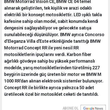
BMW Motorrad Vision CE, BMW CE 04 temel
alınarak geliştirilen, tek kişilik ve arazi odaklı
elektrikli bir konsept motosiklettir. LED ışıklı takla
kafesine sahip olan model, sabit konumda kendi
dengesini sağlayabiliyor ve gelecekte satışa
sunulabileceği düşünülüyor. BMW ayrıca Concorso
d’Eleganza Villa d’Este etkinliğinde tanıttığı BMW
Motorrad Concept RR ile yeni nesil RR
motosikletlerin ipuçlarını verdi. Karbon fiber
ağırlıklı gövdeye sahip bu yüksek performanslı
modelde, yarış motosikletlerinden türetilmiş 227
beygirin üzerinde güç üreten bir motor ve BMW M
1000 RR’dan alınan elektronik sistemler bulunuyor.
Concept RR ile birlikte ayrıca yalnızca 50 adet
üretilecek özel bir motosiklet ceketi de tanıtıldı.
ABONE OL