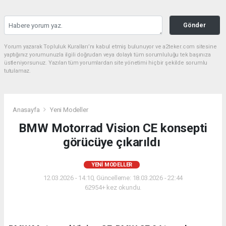
Gönder
Yorum yazarak Topluluk Kuralları’nı kabul etmiş bulunuyor ve a2teker.com sitesine
yaptığınız yorumunuzla ilgili doğrudan veya dolaylı tüm sorumluluğu tek başınıza
üstleniyorsunuz. Yazılan tüm yorumlardan site yönetimi hiçbir şekilde sorumlu
tutulamaz.
Anasayfa
Yeni Modeller
BMW Motorrad Vision CE konsepti
görücüye çıkarıldı
YENI MODELLER
12.03.2026 - 14:10, Güncelleme: 18.03.2026 - 22:44
62954+ kez okundu.