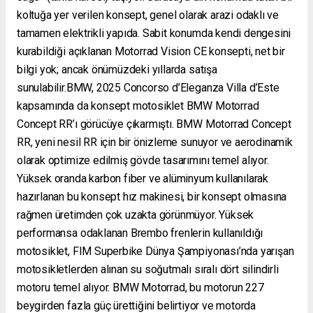
koltuğa yer verilen konsept, genel olarak arazi odaklı ve
tamamen elektrikli yapıda. Sabit konumda kendi dengesini
kurabildiği açıklanan Motorrad Vision CE konsepti, net bir
bilgi yok; ancak önümüzdeki yıllarda satışa
sunulabilir.BMW, 2025 Concorso d’Eleganza Villa d’Este
kapsamında da konsept motosiklet BMW Motorrad
Concept RR’ı görücüye çıkarmıştı. BMW Motorrad Concept
RR, yeni nesil RR için bir önizleme sunuyor ve aerodinamik
olarak optimize edilmiş gövde tasarımını temel alıyor.
Yüksek oranda karbon fiber ve alüminyum kullanılarak
hazırlanan bu konsept hız makinesi, bir konsept olmasına
rağmen üretimden çok uzakta görünmüyor. Yüksek
performansa odaklanan Brembo frenlerin kullanıldığı
motosiklet, FIM Superbike Dünya Şampiyonası’nda yarışan
motosikletlerden alınan su soğutmalı sıralı dört silindirli
motoru temel alıyor. BMW Motorrad, bu motorun 227
beygirden fazla güç ürettiğini belirtiyor ve motorda