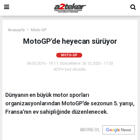
Anasayfa
Moto-GP
MotoGP'de heyecan sürüyor
MOTO-GP
06.05.2016 - 19:11, Güncelleme: 26.12.2020 - 17:33
4291+ kez okundu.
Dünyanın en büyük motor sporları
organizasyonlarından MotoGP'de sezonun 5. yarışı,
Fransa'nın ev sahipliğinde düzenlenecek.
ABONE OL