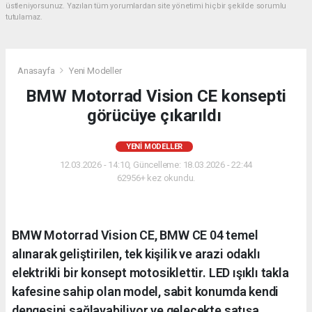
üstleniyorsunuz. Yazılan tüm yorumlardan site yönetimi hiçbir şekilde sorumlu
tutulamaz.
Anasayfa
Yeni Modeller
BMW Motorrad Vision CE konsepti
görücüye çıkarıldı
YENI MODELLER
12.03.2026 - 14:10, Güncelleme: 18.03.2026 - 22:44
62956+ kez okundu.
BMW Motorrad Vision CE, BMW CE 04 temel
alınarak geliştirilen, tek kişilik ve arazi odaklı
elektrikli bir konsept motosiklettir. LED ışıklı takla
kafesine sahip olan model, sabit konumda kendi
dengesini sağlayabiliyor ve gelecekte satışa