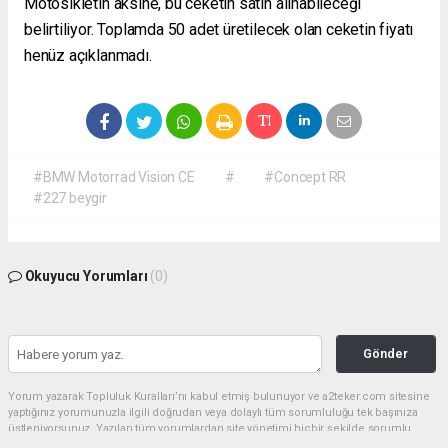
Motosikletin aksine, bu ceketin satın alınabileceği
belirtiliyor. Toplamda 50 adet üretilecek olan ceketin fiyatı
henüz açıklanmadı.
#BMW Motorrad Vision CE
#
#Concept RR
#227 beygir
Okuyucu Yorumları
(0)
Gönder
Yorum yazarak Topluluk Kuralları’nı kabul etmiş bulunuyor ve a2teker.com sitesine
yaptığınız yorumunuzla ilgili doğrudan veya dolaylı tüm sorumluluğu tek başınıza
üstleniyorsunuz. Yazılan tüm yorumlardan site yönetimi hiçbir şekilde sorumlu
tutulamaz.