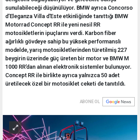
sunulabileceği düşünülüyor. BMW ayrıca Concorso
d’Eleganza Villa d’Este etkinliğinde tanıttığı BMW
Motorrad Concept RR ile yeni nesil RR
motosikletlerin ipuçlarını verdi. Karbon fiber
ağırlıklı gövdeye sahip bu yüksek performanslı
modelde, yarış motosikletlerinden türetilmiş 227
beygirin üzerinde güç üreten bir motor ve BMW M
1000 RR’dan alınan elektronik sistemler bulunuyor.
Concept RR ile birlikte ayrıca yalnızca 50 adet
üretilecek özel bir motosiklet ceketi de tanıtıldı.
ABONE OL