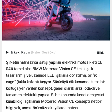
Erkek
|
Kadın
(Haberi Sesli Oku)
Şirketin hâlihazırda satışı yapılan elektrikli motosikleti CE
04’ü temel alan BMW Motorrad Vision CE, tek kişilik
tasarlanmış ve üzerinde LED ışıklarla donatılmış bir “roll
cage” (takla kafesi) taşıyor. Sürücüyü dik konumda tutan bir
koltuğa yer verilen konsept, genel olarak arazi odaklı ve
tamamen elektrikli yapıda. Sabit konumda kendi dengesini
kurabildiği açıklanan Motorrad Vision CE konsepti, net bir
bilgi yok; ancak önümüzdeki yıllarda satışa