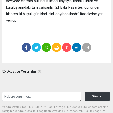
seviyede eleman bulundurulması kaydıyla; kamu kurum ve
kuruluşlarındaki tüm çalışanlar, 21 Eylül Pazartesi gününden
itibaren iki buçuk gün idari izinli sayılacaklardır" ifadelerine yer
verildi.
Okuyucu Yorumları
(0)
Gönder
Yorum yazarak Topluluk Kuralları’nı kabul etmiş bulunuyor ve a2teker.com sitesine
yaptığınız yorumunuzla ilgili doğrudan veya dolaylı tüm sorumluluğu tek başınıza