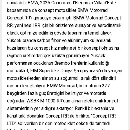
sunulabilir.BMW, 2025 Concorso d’Eleganza Villa d’Este
kapsamında da konsept motosiklet BMW Motorrad
Concept RR’ı görücüye çıkarmıştı. BMW Motorrad Concept
RR, yeni nesil RR için bir önizleme sunuyor ve aerodinamik
olarak optimize edilmiş gövde tasarımını temel alıyor.
Yüksek oranda karbon fiber ve alüminyum kullanılarak
hazırlanan bu konsept hız makinesi, bir konsept olmasına
rağmen üretimden çok uzakta görünmüyor. Yüksek
performansa odaklanan Brembo frenlerin kullanıldığı
motosiklet, FIM Superbike Dünya Şampiyonası’nda yarışan
motosikletlerden alınan su soğutmalı sıralı dört silindirli
motoru temel alıyor. BMW Motorrad, bu motorun 227
beygirden fazla güç ürettiğini belirtiyor ve motorda
doğrudan WSBK M 1000 RR’dan alınan elektronik kontrol
sistemlerinin yer aldığını aktarıyor. Renkli bir ekranla ve
kanatlarla donatılan Concept RR ile birlikte, “Concept RR
LTD” adı verilen bir deri motosiklet ceketi de tanıtıldı.