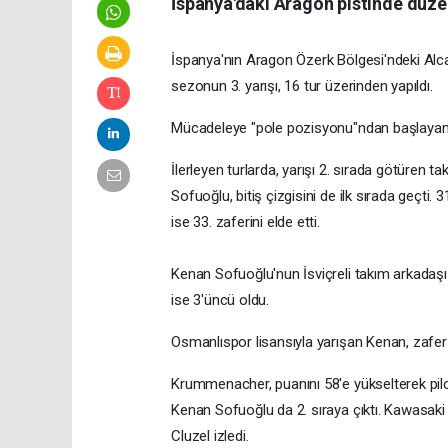
İspanya'daki Aragon pistinde düzen
İspanya'nın Aragon Özerk Bölgesi'ndeki Alca
sezonun 3. yarışı, 16 tur üzerinden yapıldı
Mücadeleye "pole pozisyonu"ndan başlayan
İlerleyen turlarda, yarışı 2. sırada götüren
Sofuoğlu, bitiş çizgisini de ilk sırada geçti
ise 33. zaferini elde etti.
Kenan Sofuoğlu'nun İsviçreli takım arkadaş
ise 3'üncü oldu.
Osmanlıspor lisansıyla yarışan Kenan, zafe
Krummenacher, puanını 58'e yükselterek pilo
Kenan Sofuoğlu da 2. sıraya çıktı. Kawasak
Cluzel izledi.