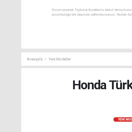
Yorum yazarak Topluluk Kuralları’nı kabul etmiş bulun
sorumluluğu tek başınıza üstleniyorsunuz. Yazılan tü
Anasayfa
Yeni Modeller
Honda Türki
YENI MO