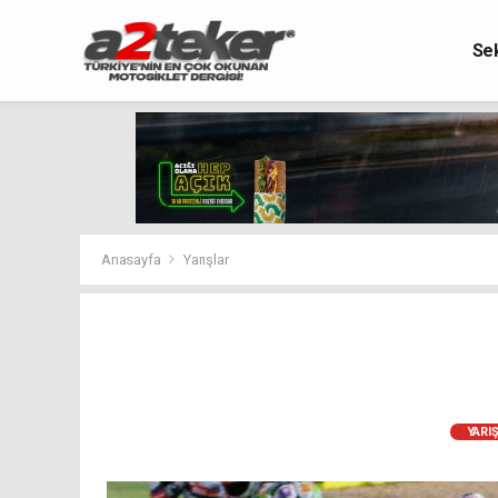
Se
Anasayfa
Yarışlar
YARI