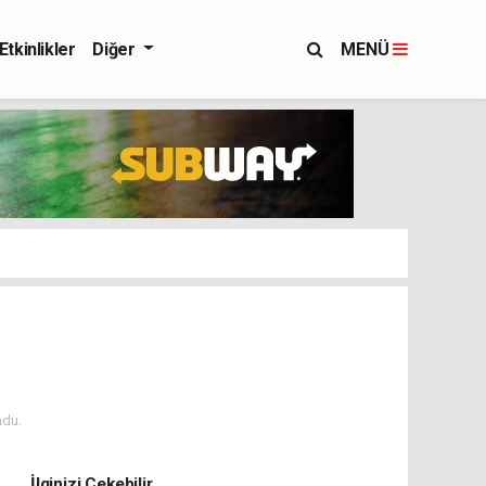
Etkinlikler
Diğer
MENÜ
ndu.
İlginizi Çekebilir