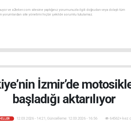
uyor ve a2teker.com sitesine yaptığınız yorumunuzla ilgili doğrudan veya dolaylı tüm
m yorumlardan site yönetimi hiçbir şekilde sorumlu tutulamaz.
ye’nin İzmir’de motosikl
başladığı aktarılıyor
12.03.2026 - 14:21, Güncelleme: 12.03.2026 - 16:56
64562+ kez 
DELLER