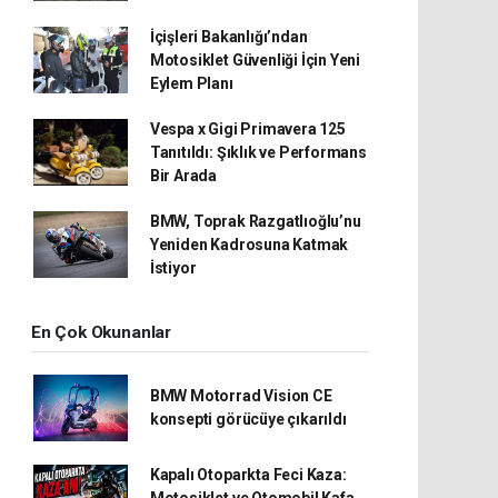
İçişleri Bakanlığı’ndan
Motosiklet Güvenliği İçin Yeni
Eylem Planı
Vespa x Gigi Primavera 125
Tanıtıldı: Şıklık ve Performans
Bir Arada
BMW, Toprak Razgatlıoğlu’nu
Yeniden Kadrosuna Katmak
İstiyor
En Çok Okunanlar
BMW Motorrad Vision CE
konsepti görücüye çıkarıldı
Kapalı Otoparkta Feci Kaza:
Motosiklet ve Otomobil Kafa