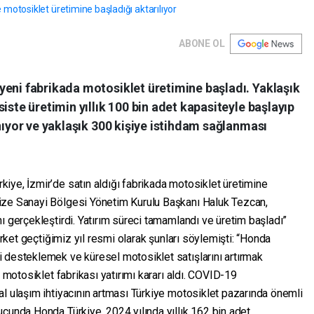
ABONE OL
yeni fabrikada motosiklet üretimine başladı. Yaklaşık
iste üretimin yıllık 100 bin adet kapasiteyle başlayıp
anıyor ve yaklaşık 300 kişiye istihdam sağlanması
iye, İzmir’de satın aldığı fabrikada motosiklet üretimine
ize Sanayi Bölgesi Yönetim Kurulu Başkanı Haluk Tezcan,
ı gerçekleştirdi. Yatırım süreci tamamlandı ve üretim başladı”
irket geçtiğimiz yıl resmi olarak şunları söylemişti: “Honda
 desteklemek ve küresel motosiklet satışlarını artırmak
r motosiklet fabrikası yatırımı kararı aldı. COVID-19
l ulaşım ihtiyacının artması Türkiye motosiklet pazarında önemli
cunda Honda Türkiye, 2024 yılında yıllık 162 bin adet