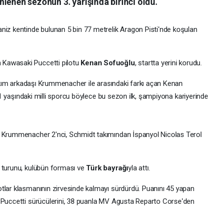
lenen sezonun 3. yarışında birinci oldu.
niz kentinde bulunan 5 bin 77 metrelik Aragon Pisti'nde koşulan
.
 Kawasaki Puccetti pilotu
Kenan Sofuoğlu
, startta yerini korudu.
 takım arkadaşı Krummenacher ile arasındaki farkı açan Kenan
. 31 yaşındaki milli sporcu böylece bu sezon ilk, şampiyona kariyerinde
ı Krummenacher 2'nci, Schmidt takımından İspanyol Nicolas Terol
r turunu, kulübün forması ve
Türk bayrağı
yla attı.
tlar klasmanının zirvesinde kalmayı sürdürdü. Puanını 45 yapan
i Puccetti sürücülerini, 38 puanla MV Agusta Reparto Corse'den