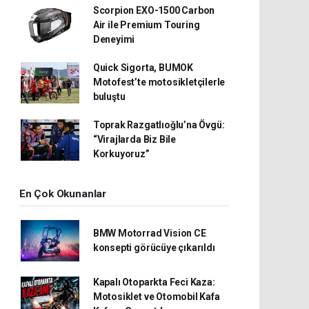
Scorpion EXO-1500 Carbon
Air ile Premium Touring
Deneyimi
Quick Sigorta, BUMOK
Motofest’te motosikletçilerle
buluştu
Toprak Razgatlıoğlu’na Övgü:
“Virajlarda Biz Bile
Korkuyoruz”
En Çok Okunanlar
BMW Motorrad Vision CE
konsepti görücüye çıkarıldı
Kapalı Otoparkta Feci Kaza:
Motosiklet ve Otomobil Kafa