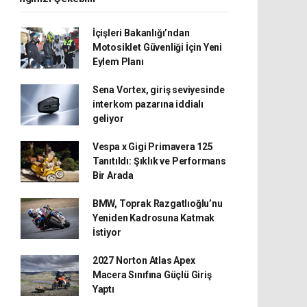
İçişleri Bakanlığı’ndan
Motosiklet Güvenliği İçin Yeni
Eylem Planı
Sena Vortex, giriş seviyesinde
interkom pazarına iddialı
geliyor
Vespa x Gigi Primavera 125
Tanıtıldı: Şıklık ve Performans
Bir Arada
BMW, Toprak Razgatlıoğlu’nu
Yeniden Kadrosuna Katmak
İstiyor
2027 Norton Atlas Apex
Macera Sınıfına Güçlü Giriş
Yaptı