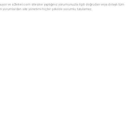
uyor ve a2teker.com sitesine yaptığınız yorumunuzla ilgili doğrudan veya dolaylı tüm
m yorumlardan site yönetimi hiçbir şekilde sorumlu tutulamaz.