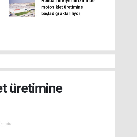
Honda Türkiye’nin İzmir’de
motosiklet üretimine
başladığı aktarılıyor
et üretimine
okundu.