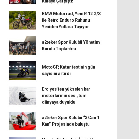
Kafaya Çarpıştı!
BMW Motorrad, Yeni R 12 G/S
ile Retro Enduro Ruhunu
Yeniden Yollara Taşıyor
a2teker Spor Kulübü Yönetim
Kurulu Toplantısı
MotoGP, Katar testinin gün
sayısını artırdı
Erciyes’ten yükselen kar
motorlarının sesi, tüm
dünyaya duyuldu
a2teker Spor Kulübü “3 Can 1
Kan” Projesinde buluştu