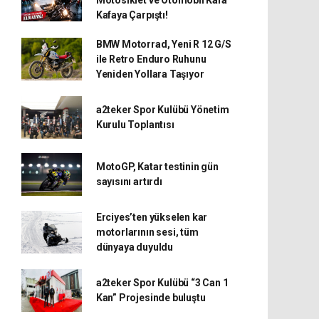
Kafaya Çarpıştı!
BMW Motorrad, Yeni R 12 G/S
ile Retro Enduro Ruhunu
Yeniden Yollara Taşıyor
a2teker Spor Kulübü Yönetim
Kurulu Toplantısı
MotoGP, Katar testinin gün
sayısını artırdı
Erciyes’ten yükselen kar
motorlarının sesi, tüm
dünyaya duyuldu
a2teker Spor Kulübü “3 Can 1
Kan” Projesinde buluştu