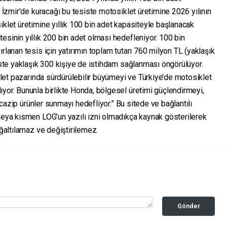
n İzmir’de kuracağı bu tesiste motosiklet üretimine 2026 yılının
iklet üretimine yıllık 100 bin adet kapasiteyle başlanacak
esinin yıllık 200 bin adet olması hedefleniyor. 100 bin
rlanan tesis için yatırımın toplam tutarı 760 milyon TL (yaklaşık
siste yaklaşık 300 kişiye de istihdam sağlanması öngörülüyor.
iklet pazarında sürdürülebilir büyümeyi ve Türkiye’de motosiklet
yor. Bununla birlikte Honda, bölgesel üretimi güçlendirmeyi,
ve cazip ürünler sunmayı hedefliyor.” Bu sitede ve bağlantılı
 veya kısmen LOG’un yazılı izni olmadıkça kaynak gösterilerek
oğaltılamaz ve değiştirilemez.
Gönder