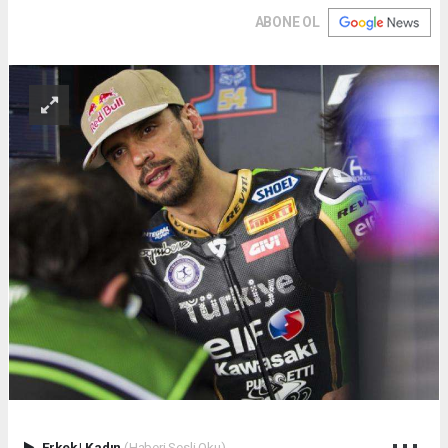
ABONE OL
Erkek
|
Kadın
(Haberi Sesli Oku)