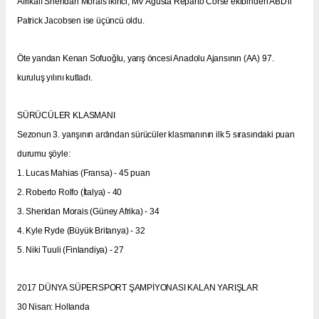
Afrikalı Sheridan Morais ikinci, MV Agusta Reparto Corse ekibinden ABD'li
Patrick Jacobsen ise üçüncü oldu.
Öte yandan Kenan Sofuoğlu, yarış öncesi Anadolu Ajansının (AA) 97.
kuruluş yılını kutladı.
SÜRÜCÜLER KLASMANI
Sezonun 3. yarışının ardından sürücüler klasmanının ilk 5 sırasındaki puan
durumu şöyle:
1. Lucas Mahias (Fransa) - 45 puan
2. Roberto Rolfo (İtalya) - 40
3. Sheridan Morais (Güney Afrika) - 34
4. Kyle Ryde (Büyük Britanya) - 32
5. Niki Tuuli (Finlandiya) - 27
2017 DÜNYA SÜPERSPORT ŞAMPİYONASI KALAN YARIŞLAR
30 Nisan: Hollanda