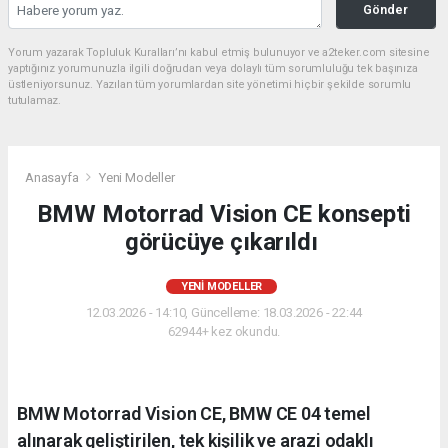
Gönder
Yorum yazarak Topluluk Kuralları’nı kabul etmiş bulunuyor ve a2teker.com sitesine
yaptığınız yorumunuzla ilgili doğrudan veya dolaylı tüm sorumluluğu tek başınıza
üstleniyorsunuz. Yazılan tüm yorumlardan site yönetimi hiçbir şekilde sorumlu
tutulamaz.
Anasayfa
Yeni Modeller
BMW Motorrad Vision CE konsepti
görücüye çıkarıldı
YENI MODELLER
12.03.2026 - 14:10, Güncelleme: 18.03.2026 - 22:44
62944+ kez okundu.
BMW Motorrad Vision CE, BMW CE 04 temel
alınarak geliştirilen, tek kişilik ve arazi odaklı