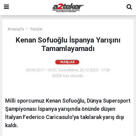
Anasayfa
Yarışlar
Kenan Sofuoğlu İspanya Yarışını
Tamamlayamadı
YARIŞLAR
03.04.2017 - 10:57, Güncelleme: 26.12.2020 - 17:33
4229+ kez okundu.
Milli sporcumuz Kenan Sofuoğlu, Dünya Supersport
Şampiyonası İspanya yarışında önünde düşen
İtalyan Federico Caricasulo'ya takılarak yarış dışı
kaldı.