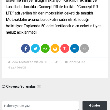
sistemlerinin yer aldığını aktarıyor. Renkli bir ekranla ve
kanatlarla donatılan Concept RR ile birlikte, “Concept RR
LTD” adı verilen bir deri motosiklet ceketi de tanıtıldı.
Motosikletin aksine, bu ceketin satın alınabileceği
belirtiliyor. Toplamda 50 adet üretilecek olan ceketin fiyatı
henüz açıklanmadı.
#BMW Motorrad Vision CE
#
#Concept RR
#227 beygir
Okuyucu Yorumları
(0)
Gönder