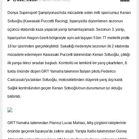
Dünya Supersport Şampiyonası'nda mücadele eden milli sporcumuz Kenan
Sofuoğlu (Kawasaki Puccetti Racing), İspanya'da düzenlenen sezonun
üçüncü etabında kaza yaparak yarışı tamamlayamadı. Sezonun 3. yarışı,
İspanya'nın Aragon özerk bölgesiyle aynı adı taşıyan 5 bin 77 metrelik pistte
16 tur üzerinden gerçekleştirildi. Sakatlığı nedeniyle sezonun ilk 2 etabında
mücadele edemeyen Kawasaki Puccetti takımından Kenan Sofuoğlu, çıktığı
ilk yarışa ikinci sıradan başladı. Kontrollü ve temkinli bir yarış çıkartırken, 8.
turda önünde düşen GRT Yamaha takımının İtalyan pilotu Federico
Caricasulo'ya takılan Sofuoğlu, motosikletinden düşerek yarış dışı kaldı.
Sağlık kontrolünden geçen Kenan Sofuoğlu'nun durumunun iyi olduğu
bildirildi.
GRT Yamaha takımından Fransız Lucas Mahias, bitiş çizgisini rakiplerinin
önünde geçerek İspanya'da zafere ulaştı. Yarışta Kallio takımından Güney