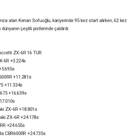
a atan Kenan Sofuoğlu, kariyerinde 95 kez start alırken, 62 kez
 dünyanın çeşitli pistlerinde çaldırdı.
ccetti ZX-6R 16 TUR
ZX-6R +3.224s
+5.695s
R600RR +11.281s
75 +11.334s
3 675 +16.639s
+17.010s
aki ZX-6R +18.801s
saki ZX-6R +24.178s
00RR +24.655s
onda CBR600RR +24.735s