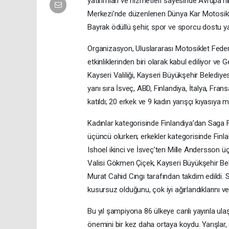
yatırımları ve hizmetleri sayesinde Avrupa'n
Merkezi’nde düzenlenen Dünya Kar Motosiklet
Bayrak ödüllü şehir, spor ve sporcu dostu ya
Organizasyon, Uluslararası Motosiklet Feder
etkinliklerinden biri olarak kabul ediliyor v
Kayseri Valiliği, Kayseri Büyükşehir Belediye
yanı sıra İsveç, ABD, Finlandiya, İtalya, Fr
katıldı; 20 erkek ve 9 kadın yarışçı kıyasıya m
Kadınlar kategorisinde Finlandiya’dan Saga F
üçüncü olurken; erkekler kategorisinde Finla
Ishoel ikinci ve İsveç’ten Mille Andersson ü
Valisi Gökmen Çiçek, Kayseri Büyükşehir Bel
Murat Cahid Cıngı tarafından takdim edildi. 
kusursuz olduğunu, çok iyi ağırlandıklarını ve
Bu yıl şampiyona 86 ülkeye canlı yayınla ulaş
önemini bir kez daha ortaya koydu. Yarışlar,