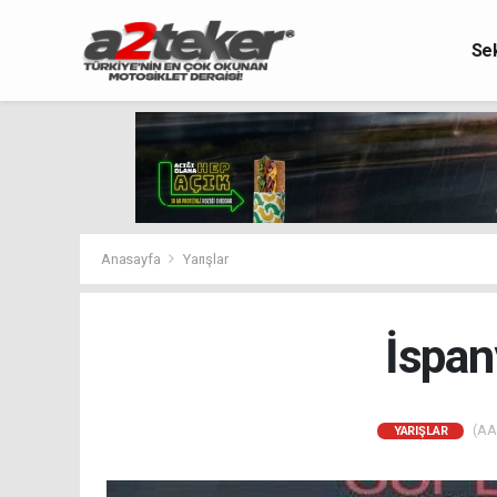
Se
Anasayfa
Yarışlar
İspan
(AA)
YARIŞLAR