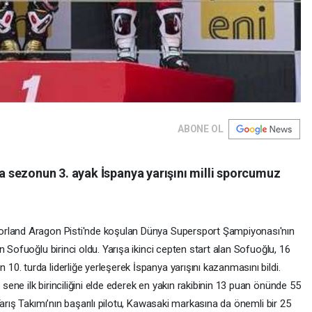
ABONE OL
sezonun 3. ayak İspanya yarışını milli sporcumuz
orland Aragon Pisti'nde koşulan Dünya Supersport Şampiyonası'nın
 Sofuoğlu birinci oldu. Yarışa ikinci cepten start alan Sofuoğlu, 16
. turda liderliğe yerleşerek İspanya yarışını kazanmasını bildi.
ne ilk birinciliğini elde ederek en yakın rakibinin 13 puan önünde 55
arış Takımı’nın başarılı pilotu, Kawasaki markasına da önemli bir 25