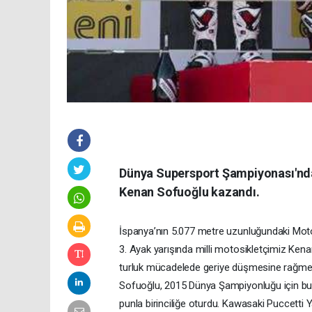
Dünya Supersport Şampiyonası'nda 
Kenan Sofuoğlu kazandı.
İspanya’nın 5.077 metre uzunluğundaki Mot
3. Ayak yarışında milli motosikletçimiz Kenan
turluk mücadelede geriye düşmesine rağmen 10
Sofuoğlu, 2015 Dünya Şampiyonluğu için bu se
punla birinciliğe oturdu. Kawasaki Puccetti Y