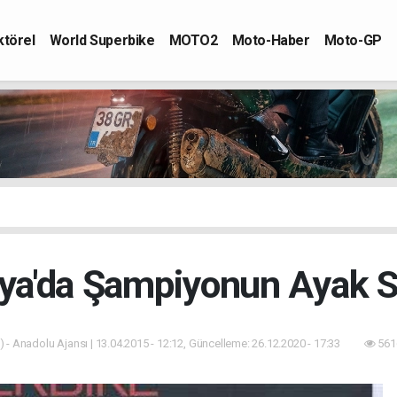
ktörel
World Superbike
MOTO2
Moto-Haber
Moto-GP
ya'da Şampiyonun Ayak S
 - Anadolu Ajansı | 13.04.2015 - 12:12, Güncelleme: 26.12.2020 - 17:33
561