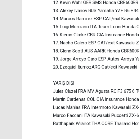
12. Kevin Wahr GER SMS Honda CBR600RR
13. Alexey Ivanov RUS Yamaha YZF R6 +44
14. Marcos Ramirez ESP CAT/exit Kawasa
15. Luigi Morciano ITA Team Lorini Hond
16. Kieran Clarke GBR CIA Insurance Hon
17. Nacho Calero ESP CAT/exit Kawasaki 
18. Glenn Scott AUS AARK Honda CBR600
19. Jorge Arroyo Caro ESP Autos Arroya 
20. Ezequiel IturriozARG Cat/exit Kawasak
YARIŞ DIŞI
Jules Cluzel FRA MV Agusta RC F3 675 6 
Martin Cardenas COL CIA Insurance Hon
Lucas Mahias FRA Intermoto Kawasaki ZX
Marco Faccani ITA Kawasaki Puccetti ZX-
Ratthapark Wilairot THA CORE Thailand 