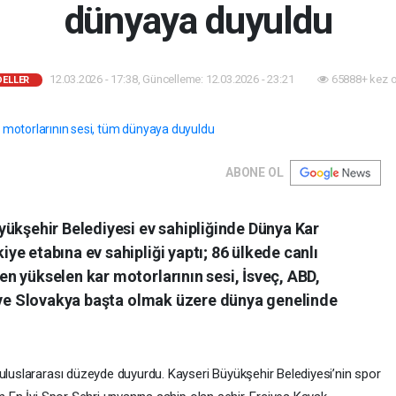
dünyaya duyuldu
12.03.2026 - 17:38, Güncelleme: 12.03.2026 - 23:21
65888+ kez 
DELLER
ABONE OL
yükşehir Belediyesi ev sahipliğinde Dünya Kar
e etabına ev sahipliği yaptı; 86 ülkede canlı
n yükselen kar motorlarının sesi, İsveç, ABD,
ç ve Slovakya başta olmak üzere dünya genelinde
 uluslararası düzeyde duyurdu. Kayseri Büyükşehir Belediyesi’nin spor