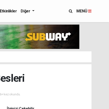
Etkinlikler
Diğer
MENÜ
esleri
6+ kez okundu.
İlginizi Çekebilir