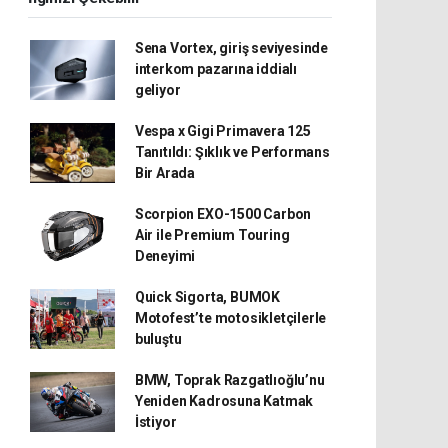
Sena Vortex, giriş seviyesinde
interkom pazarına iddialı
geliyor
Vespa x Gigi Primavera 125
Tanıtıldı: Şıklık ve Performans
Bir Arada
Scorpion EXO-1500 Carbon
Air ile Premium Touring
Deneyimi
Quick Sigorta, BUMOK
Motofest’te motosikletçilerle
buluştu
BMW, Toprak Razgatlıoğlu’nu
Yeniden Kadrosuna Katmak
İstiyor