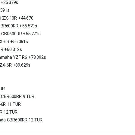
 +25.379s
.591s
ki ZX-10R +44.670
a CBR600RR +55.579s
da CBR600RR +55.771s
ZX-6R +56.061s
RR +60.312s
Yamaha YZF R6 +78.392s
i ZX-6R +89.629s
TUR
da CBR600RR 9 TUR
-6R 11 TUR
6R 12 TUR
Honda CBR600RR 12 TUR