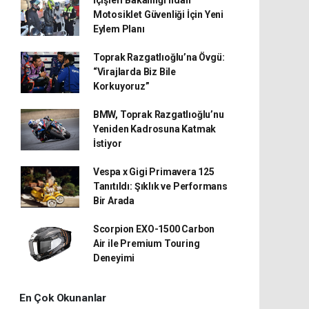
İçişleri Bakanlığı’ndan
Motosiklet Güvenliği İçin Yeni
Eylem Planı
Toprak Razgatlıoğlu’na Övgü:
“Virajlarda Biz Bile
Korkuyoruz”
BMW, Toprak Razgatlıoğlu’nu
Yeniden Kadrosuna Katmak
İstiyor
Vespa x Gigi Primavera 125
Tanıtıldı: Şıklık ve Performans
Bir Arada
Scorpion EXO-1500 Carbon
Air ile Premium Touring
Deneyimi
En Çok Okunanlar