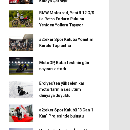
Kafaya Çarpıştı!
BMW Motorrad, Yeni R 12 G/S
ile Retro Enduro Ruhunu
Yeniden Yollara Taşıyor
a2teker Spor Kulübü Yönetim
Kurulu Toplantısı
MotoGP, Katar testinin gün
sayısını artırdı
Erciyes’ten yükselen kar
motorlarının sesi, tüm
dünyaya duyuldu
a2teker Spor Kulübü “3 Can 1
Kan” Projesinde buluştu