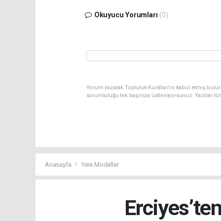
Okuyucu Yorumları
(0)
Yorum yazarak Topluluk Kuralları’nı kabul etmiş bulun
sorumluluğu tek başınıza üstleniyorsunuz. Yazılan tü
Anasayfa
Yeni Modeller
Erciyes’te