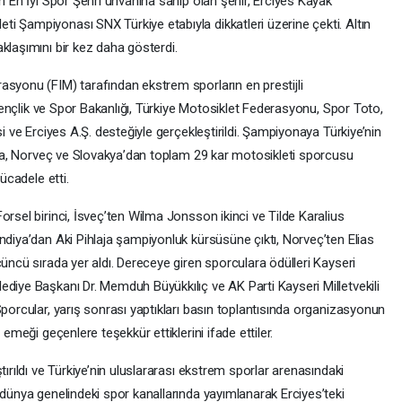
ın En İyi Spor Şehri unvanına sahip olan şehir, Erciyes Kayak
i Şampiyonası SNX Türkiye etabıyla dikkatleri üzerine çekti. Altın
klaşımını bir kez daha gösterdi.
asyonu (FIM) tarafından ekstrem sporların en prestijli
e Gençlik ve Spor Bakanlığı, Türkiye Motosiklet Federasyonu, Spor Toto,
si ve Erciyes A.Ş. desteğiyle gerçekleştirildi. Şampiyonaya Türkiye’nin
ansa, Norveç ve Slovakya’dan toplam 29 kar motosikleti sporcusu
ücadele etti.
orsel birinci, İsveç’ten Wilma Jonsson ikinci ve Tilde Karalius
ndiya’dan Aki Pihlaja şampiyonluk kürsüsüne çıktı, Norveç’ten Elias
çüncü sırada yer aldı. Dereceye giren sporculara ödülleri Kayseri
ediye Başkanı Dr. Memduh Büyükkılıç ve AK Parti Kayseri Milletvekili
Sporcular, yarış sonrası yaptıkları basın toplantısında organizasyonun
 emeği geçenlere teşekkür ettiklerini ifade ettiler.
tırıldı ve Türkiye’nin uluslararası ekstrem sporlar arenasındaki
 dünya genelindeki spor kanallarında yayımlanarak Erciyes’teki