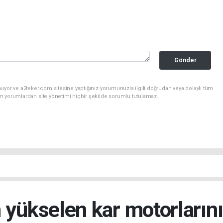
Gönder
uyor ve a2teker.com sitesine yaptığınız yorumunuzla ilgili doğrudan veya dolaylı tüm
m yorumlardan site yönetimi hiçbir şekilde sorumlu tutulamaz.
n yükselen kar motorlarını