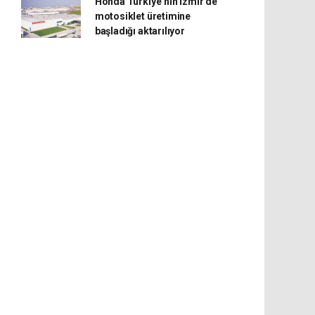
Honda Türkiye’nin İzmir’de
motosiklet üretimine
başladığı aktarılıyor