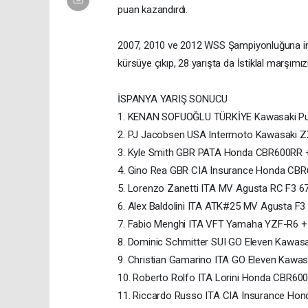
puan kazandırdı.
2007, 2010 ve 2012 WSS Şampiyonluğuna imz
kürsüye çıkıp, 28 yarışta da İstiklal marşımızı
İSPANYA YARIŞ SONUCU
1. KENAN SOFUOĞLU TÜRKİYE Kawasaki Pu
2. PJ Jacobsen USA Intermoto Kawasaki 
3. Kyle Smith GBR PATA Honda CBR600RR 
4. Gino Rea GBR CIA Insurance Honda CB
5. Lorenzo Zanetti ITA MV Agusta RC F3 6
6. Alex Baldolini ITA ATK#25 MV Agusta F
7. Fabio Menghi ITA VFT Yamaha YZF-R6 
8. Dominic Schmitter SUI GO Eleven Kawas
9. Christian Gamarino ITA GO Eleven Kawa
10. Roberto Rolfo ITA Lorini Honda CBR6
11. Riccardo Russo ITA CIA Insurance H