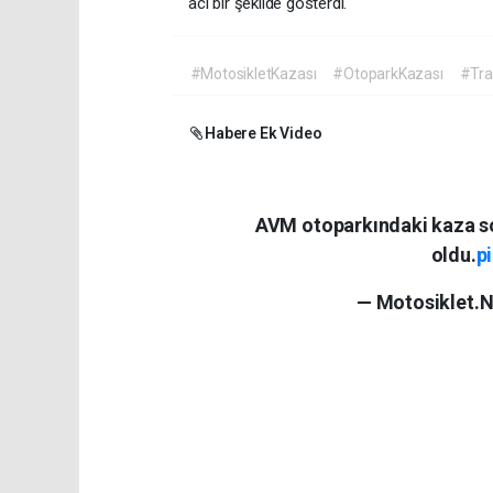
acı bir şekilde gösterdi.
#MotosikletKazası
#OtoparkKazası
#Tra
Habere Ek Video
AVM otoparkındaki kaza s
oldu.
p
— Motosiklet.