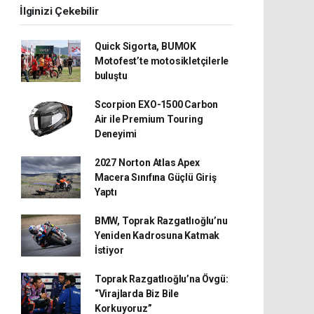
İlginizi Çekebilir
Quick Sigorta, BUMOK
Motofest’te motosikletçilerle
buluştu
Scorpion EXO-1500 Carbon
Air ile Premium Touring
Deneyimi
2027 Norton Atlas Apex
Macera Sınıfına Güçlü Giriş
Yaptı
BMW, Toprak Razgatlıoğlu’nu
Yeniden Kadrosuna Katmak
İstiyor
Toprak Razgatlıoğlu’na Övgü:
“Virajlarda Biz Bile
Korkuyoruz”