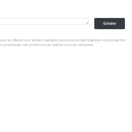
Gönder
uyor ve a2teker.com sitesine yaptığınız yorumunuzla ilgili doğrudan veya dolaylı tüm
m yorumlardan site yönetimi hiçbir şekilde sorumlu tutulamaz.