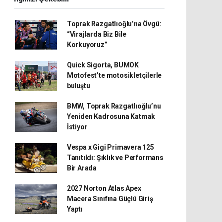
Toprak Razgatlıoğlu’na Övgü:
“Virajlarda Biz Bile
Korkuyoruz”
Quick Sigorta, BUMOK
Motofest’te motosikletçilerle
buluştu
BMW, Toprak Razgatlıoğlu’nu
Yeniden Kadrosuna Katmak
İstiyor
Vespa x Gigi Primavera 125
Tanıtıldı: Şıklık ve Performans
Bir Arada
2027 Norton Atlas Apex
Macera Sınıfına Güçlü Giriş
Yaptı