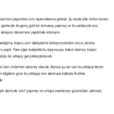
üsü'nün yapımının son aşamalarına gelindi. Şu anda bile nefes kesici
günlerde iki genç gizli bir tırmanış yapmış ve bu anlarçok ses
r aksiyon denemesi yapılmak isteniyor..
lığı'na, köprü son tabliyelerle birleşmesinden önce, iki kıta
ru yaptı. Yani eğer bakanlık bu başvuruyu kabul ederse, köprü
lu bir atlayış gerçekleştirilecek.
si tüm önlemler alınmış olacak. Ayrıca şu an için bu atlayışı kimin
n bilgilere göre bu atlayışı izin alınması halinde Robbie
r.
e denizde sörf yapmış ve ortaya inanılmaz görüntüler çıkmıştı.