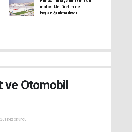
Honda Türkiye’nin İzmir’de
motosiklet üretimine
başladığı aktarılıyor
t ve Otomobil
261 kez okundu.