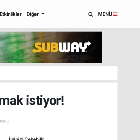
Etkinlikler
Diğer
MENÜ
pmak istiyor!
undu.
İlginizi Çekebilir