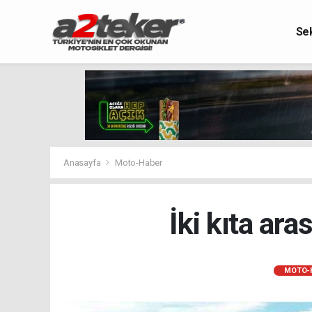
Se
Anasayfa
Moto-Haber
İki kıta ara
MOTO-