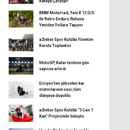
Kafaya Çarpıştı!
BMW Motorrad, Yeni R 12 G/S
ile Retro Enduro Ruhunu
Yeniden Yollara Taşıyor
a2teker Spor Kulübü Yönetim
Kurulu Toplantısı
MotoGP, Katar testinin gün
sayısını artırdı
Erciyes’ten yükselen kar
motorlarının sesi, tüm
dünyaya duyuldu
a2teker Spor Kulübü “3 Can 1
Kan” Projesinde buluştu