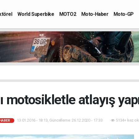
ktörel
World Superbike
MOTO2
Moto-Haber
Moto-GP
sı motosikletle atlayış ya
13.01.2016 - 18:13, Güncelleme: 26.12.2020 - 17:33
5134+ kez ok
HABER