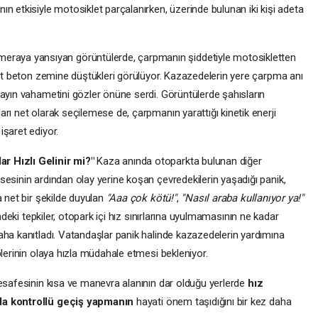
n etkisiyle motosiklet parçalanırken, üzerinde bulunan iki kişi adeta
eraya yansıyan görüntülerde, çarpmanın şiddetiyle motosikletten
ert beton zemine düştükleri görülüyor. Kazazedelerin yere çarpma anı
layın vahametini gözler önüne serdi. Görüntülerde şahısların
rı net olarak seçilemese de, çarpmanın yarattığı kinetik enerji
işaret ediyor.
r Hızlı Gelinir mi?"
Kaza anında otoparkta bulunan diğer
esinin ardından olay yerine koşan çevredekilerin yaşadığı panik,
a net bir şekilde duyulan
"Aaa çok kötü!"
,
"Nasıl araba kullanıyor ya!"
deki tepkiler, otopark içi hız sınırlarına uyulmamasının ne kadar
aha kanıtladı. Vatandaşlar panik halinde kazazedelerin yardımına
plerinin olaya hızla müdahale etmesi bekleniyor.
mesafesinin kısa ve manevra alanının dar olduğu yerlerde
hız
da kontrollü geçiş yapmanın
hayati önem taşıdığını bir kez daha