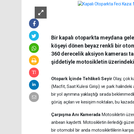
Bir kapalı otoparkta meydana gelen
köşeyi dönen beyaz renkli bir otom
360 derecelik aksiyon kamerası ta
şiddetiyle motosikletin üzerindeki
Otopark İçinde Tehlikeli Seyir
Olay, çok ka
(Macfit, Saat Kulesi Girişi) ve park halindek
bir yol ayrımına yaklaştığı sırada beklenmedi
görüş açıları ve kesişim noktaları, bu kazada
Çarpışma Anı Kamerada
Motosikletin üzer
anbean kaydetti. Motosikletin ilerlediği güz
bir otomobil bir anda motosikletlilerin karşı