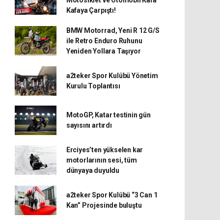
Kafaya Çarpıştı!
BMW Motorrad, Yeni R 12 G/S
ile Retro Enduro Ruhunu
Yeniden Yollara Taşıyor
a2teker Spor Kulübü Yönetim
Kurulu Toplantısı
MotoGP, Katar testinin gün
sayısını artırdı
Erciyes’ten yükselen kar
motorlarının sesi, tüm
dünyaya duyuldu
a2teker Spor Kulübü “3 Can 1
Kan” Projesinde buluştu