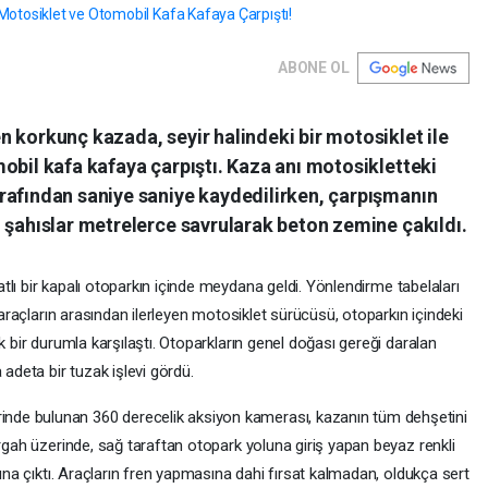
ABONE OL
 korkunç kazada, seyir halindeki bir motosiklet ile
obil kafa kafaya çarpıştı. Kaza anı motosikletteki
rafından saniye saniye kaydedilirken, çarpışmanın
 şahıslar metrelerce savrularak beton zemine çakıldı.
tlı bir kapalı otoparkın içinde meydana geldi. Yönlendirme tabelaları
i araçların arasından ilerleyen motosiklet sürücüsü, otoparkın içindeki
k bir durumla karşılaştı. Otoparkların genel doğası gereği daralan
 adeta bir tuzak işlevi gördü.
inde bulunan 360 derecelik aksiyon kamerası, kazanın tüm dehşetini
ergah üzerinde, sağ taraftan otopark yoluna giriş yapan beyaz renkli
sına çıktı. Araçların fren yapmasına dahi fırsat kalmadan, oldukça sert