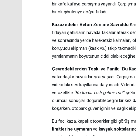
bir kafa kafaya çarpışma yaşandı. Çarpışmanı
bir ok gibi ileriye doğru fırladı.
Kazazedeler Beton Zemine Savruldu
Kam
fırlayan şahısların havada taklalar atarak s
ve sonrasında yerde hareketsiz kalmaları, o
koruyucu ekipman (kask vb.) takıp takmadıkla
yaralanmanın boyutunun ciddi olabileceğine 
Çevredekilerden Tepki ve Panik: "Bu Kada
vatandaşlar büyük bir şok yaşadı. Çarpışma s
videodaki ses kayıtlarına da yansıdı. Videod
ve özellikle
"Bu kadar hızlı gelinir mi?"
şeklin
ölümcül sonuçlar doğurabileceğini bir kez d
koşarken, otopark güvenliğinin ve sağlık eki
Bu feci kaza, kapalı otoparklar gibi görüş 
limitlerine uymanın
ve
kavşak noktaların