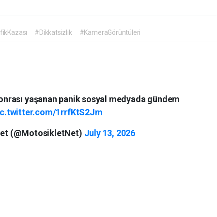
fikKazası
#Dikkatsizlik
#KameraGörüntüleri
onrası yaşanan panik sosyal medyada gündem
ic.twitter.com/1rrfKtS2Jm
Net (@MotosikletNet)
July 13, 2026