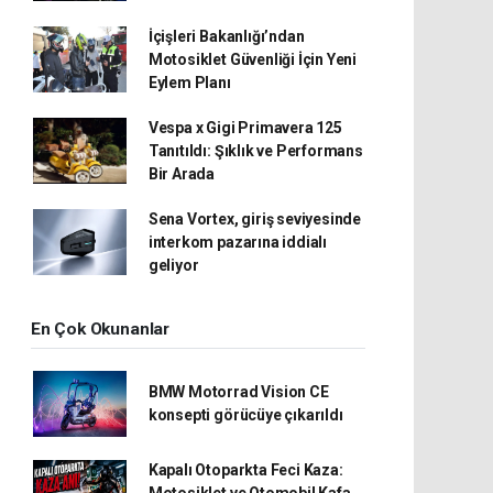
İçişleri Bakanlığı’ndan
Motosiklet Güvenliği İçin Yeni
Eylem Planı
Vespa x Gigi Primavera 125
Tanıtıldı: Şıklık ve Performans
Bir Arada
Sena Vortex, giriş seviyesinde
interkom pazarına iddialı
geliyor
En Çok Okunanlar
BMW Motorrad Vision CE
konsepti görücüye çıkarıldı
Kapalı Otoparkta Feci Kaza:
Motosiklet ve Otomobil Kafa