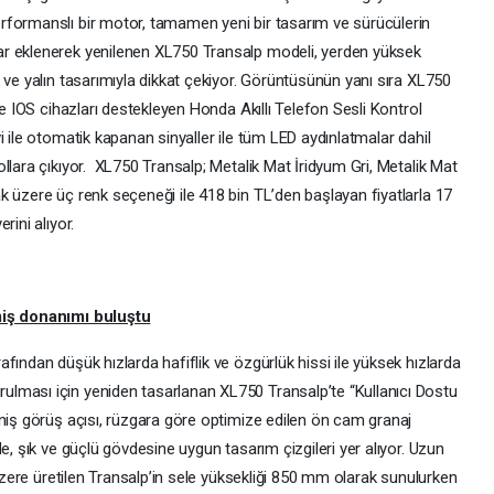
rformanslı bir motor, tamamen yeni bir tasarım ve sürücülerin
r eklenerek yenilenen XL750 Transalp modeli, yerden yüksek
 ve yalın tasarımıyla dikkat çekiyor. Görüntüsünün yanı sıra XL750
ve IOS cihazları destekleyen Honda Akıllı Telefon Sesli Kontrol
i ile otomatik kapanan sinyaller ile tüm LED aydınlatmalar dahil
llara çıkıyor. XL750 Transalp; Metalik Mat İridyum Gri, Metalik Mat
k üzere üç renk seçeneği ile 418 bin TL’den başlayan fiyatlarla 17
rini alıyor.
şmiş donanımı buluştu
fından düşük hızlarda hafiflik ve özgürlük hissi ile yüksek hızlarda
lması için yeniden tasarlanan XL750 Transalp’te “Kullanıcı Dostu
eniş görüş açısı, rüzgara göre optimize edilen ön cam granaj
e, şık ve güçlü gövdesine uygun tasarım çizgileri yer alıyor. Uzun
 üzere üretilen Transalp’in sele yüksekliği 850 mm olarak sunulurken