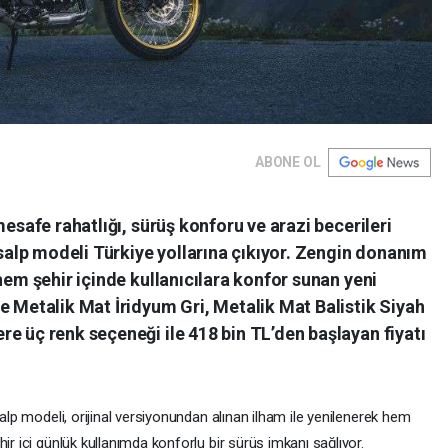
ABONE OL
mesafe rahatlığı, sürüş konforu ve arazi becerileri
lp modeli Türkiye yollarına çıkıyor. Zengin donanım
hem şehir içinde kullanıcılara konfor sunan yeni
e Metalik Mat İridyum Gri, Metalik Mat Balistik Siyah
e üç renk seçeneği ile 418 bin TL’den başlayan fiyatı
salp modeli, orijinal versiyonundan alınan ilham ile yenilenerek hem
ir içi günlük kullanımda konforlu bir sürüş imkanı sağlıyor.