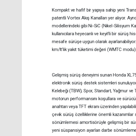
Kompakt ve hafif bir yapıya sahip yeni Tran
patentli Vortex Akış Kanalları yer alıyor. Ay
modellerindeki gibi Ni-SiC (Nikel-Silisyum Ka
kullanıcılara heyecanlı ve keyifli bir sürüş 
mesafe sürüşe uygun olarak ayarlanabiliyor
km/lt'lik yakıt tüketimi değeri (WMTC modu) 
Gelişmiş sürüş deneyimi sunan Honda XL750
elektronik sürüş destek sistemleri sunuluyo
Kelebeği (TBW); Spor, Standart, Yağmur ve
motorun performansını koşullara ve sürücün
anahtarı veya TFT ekranı üzerinden yapılabiliy
çevik sürüş özelliklerine önemli kazanımlar 
sönümlemesi amortisörüyle gelişmiş bir süsp
yeni süspansiyon ayarları darbe sönümlemesi 