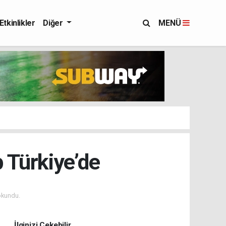
Etkinlikler
Diğer
MENÜ
 Türkiye’de
okundu.
İlginizi Çekebilir