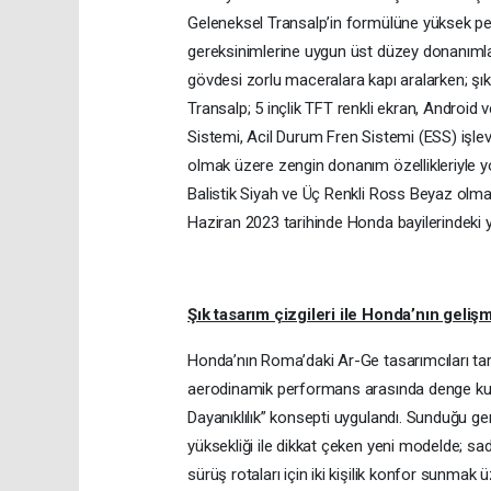
Geleneksel Transalp’in formülüne yüksek pe
gereksinimlerine uygun üst düzey donanımla
gövdesi zorlu maceralara kapı aralarken; şık
Transalp; 5 inçlik TFT renkli ekran, Android 
Sistemi, Acil Durum Fren Sistemi (ESS) işlev
olmak üzere zengin donanım özellikleriyle yo
Balistik Siyah ve Üç Renkli Ross Beyaz olma
Haziran 2023 tarihinde Honda bayilerindeki ye
Şık tasarım çizgileri ile Honda’nın geli
Honda’nın Roma’daki Ar-Ge tasarımcıları tara
aerodinamik performans arasında denge kuru
Dayanıklılık” konsepti uygulandı. Sunduğu g
yüksekliği ile dikkat çeken yeni modelde; sad
sürüş rotaları için iki kişilik konfor sunmak