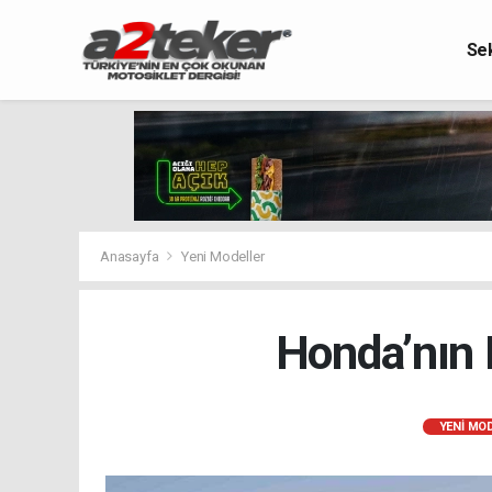
Se
Anasayfa
Yeni Modeller
Honda’nın 
YENI MO