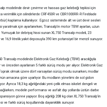
salp modelinde devir çevirme ve hassas gaz kelebeği tepkisi için
rıca verimlilik için silindirlerde CRF450R ve CBR1000RR-R Fireblade
rbür) kaplama kullanılıyor. Egzoz sisteminde alt ve üst devir sesleri
hissi yaratmak için ayarlanırken; Transalp'in motor TBW ayarları, uzun
. Yumuşak bir debriyaj hissi sunan XL750 Transalp modeli, 23
ve 16,9 litrelik yakıt deposuyla 390 km potansiyel bir menzil sunuyor.
 Transalp modelinde Elektronik Gaz Kelebeği (TBW) aracılığıyla
r ve önceden ayarlanan 5 farklı sürüş modu yer alıyor. Elektronik Gaz
 Toprak olmak üzere dört varsayılan sürüş modu sunarken; modlar
ün amacına göre uyarlıyor. Bu modların yönetimi de sol gidon
or. Ayrıca 18,3 kg ağırlığındaki yeni çelik elmas iskelet dengeli ve
sağlarken; modelin performansı ve asfalt dışı yollarda üstün darbe
ansiyon görevi yapıyor. Boş ağırlığı 208 kg olan XL750 Transalp’in
ve farklı sürüş koşullarında dayanıklılık sunuyor.