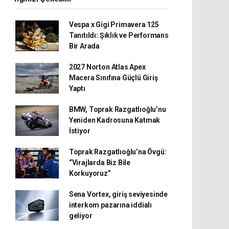
Vespa x Gigi Primavera 125
Tanıtıldı: Şıklık ve Performans
Bir Arada
2027 Norton Atlas Apex
Macera Sınıfına Güçlü Giriş
Yaptı
BMW, Toprak Razgatlıoğlu’nu
Yeniden Kadrosuna Katmak
İstiyor
Toprak Razgatlıoğlu’na Övgü:
“Virajlarda Biz Bile
Korkuyoruz”
Sena Vortex, giriş seviyesinde
interkom pazarına iddialı
geliyor