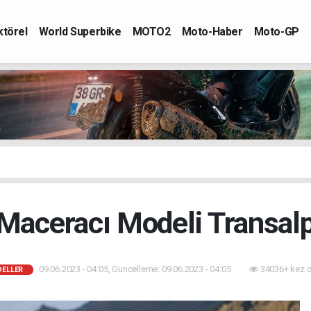
ktörel
World Superbike
MOTO2
Moto-Haber
Moto-GP
Maceracı Modeli Transalp
09.06.2023 - 04:05, Güncelleme: 09.06.2023 - 04:05
34036+ kez 
DELLER