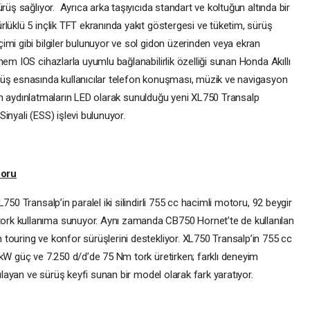
rüş sağlıyor. Ayrıca arka taşıyıcıda standart ve koltuğun altında bir
lüklü 5 inçlik TFT ekranında yakıt göstergesi ve tüketim, sürüş
mi gibi bilgiler bulunuyor ve sol gidon üzerinden veya ekran
hem IOS cihazlarla uyumlu bağlanabilirlik özelliği sunan Honda Akıllı
rüş esnasında kullanıcılar telefon konuşması, müzik ve navigasyon
. Tüm aydınlatmaların LED olarak sunulduğu yeni XL750 Transalp
inyali (ESS) işlevi bulunuyor.
foru
750 Transalp’in paralel iki silindirli 755 cc hacimli motoru, 92 beygir
rk kullanıma sunuyor. Aynı zamanda CB750 Hornet’te de kullanılan
touring ve konfor sürüşlerini destekliyor. XL750 Transalp’in 755 cc
 kW güç ve 7.250 d/d’de 75 Nm tork üretirken; farklı deneyim
şılayan ve sürüş keyfi sunan bir model olarak fark yaratıyor.