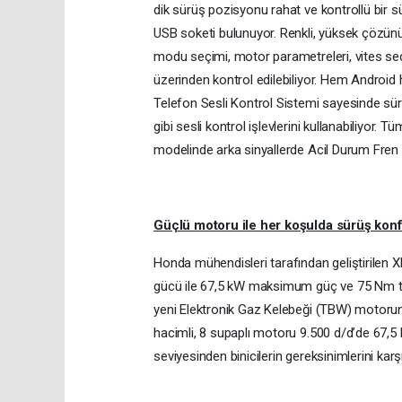
dik sürüş pozisyonu rahat ve kontrollü bir sü
USB soketi bulunuyor. Renkli, yüksek çözünür
modu seçimi, motor parametreleri, vites seçi
üzerinden kontrol edilebiliyor. Hem Android 
Telefon Sesli Kontrol Sistemi sayesinde sü
gibi sesli kontrol işlevlerini kullanabiliyor
modelinde arka sinyallerde Acil Durum Fren S
Güçlü motoru ile her koşulda sürüş kon
Honda mühendisleri tarafından geliştirilen XL
gücü ile 67,5 kW maksimum güç ve 75 Nm to
yeni Elektronik Gaz Kelebeği (TBW) motorun 
hacimli, 8 supaplı motoru 9.500 d/d’de 67,5
seviyesinden binicilerin gereksinimlerini kar