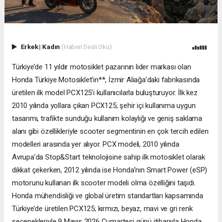
Erkek
|
Kadın
(Haberi Sesli Oku)
Türkiye’de 11 yıldır motosiklet pazarının lider markası olan
Honda Türkiye Motosiklet’in**, İzmir Aliağa’daki fabrikasında
üretilen ilk model PCX125’i kullanıcılarla buluşturuyor. İlk kez
2010 yılında yollara çıkan PCX125; şehir içi kullanıma uygun
tasarımı, trafikte sunduğu kullanım kolaylığı ve geniş saklama
alanı gibi özellikleriyle scooter segmentinin en çok tercih edilen
modelleri arasında yer alıyor. PCX modeli, 2010 yılında
Avrupa’da Stop&Start teknolojisine sahip ilk motosiklet olarak
dikkat çekerken, 2012 yılında ise Honda’nın Smart Power (eSP)
motorunu kullanan ilk scooter modeli olma özelliğini taşıdı.
Honda mühendisliği ve global üretim standartları kapsamında
Türkiye’de üretilen PCX125; kırmızı, beyaz, mavi ve gri renk
seçenekleriyle 9 Mayıs 2026 Cumartesi günü itibarıyla Honda