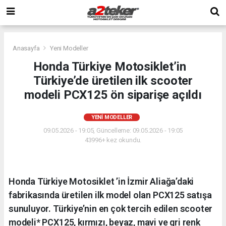
Anasayfa
Yeni Modeller
Honda Türkiye Motosiklet’in
Türkiye’de üretilen ilk scooter
modeli PCX125 ön siparişe açıldı
YENI MODELLER
09.05.2026 - 19:05, Güncelleme: 09.05.2026 - 19:05
43996+ kez okundu.
Honda Türkiye Motosiklet ’in İzmir Aliağa’daki
fabrikasında üretilen ilk model olan PCX125 satışa
sunuluyor. Türkiye’nin en çok tercih edilen scooter
modeli* PCX125, kırmızı, beyaz, mavi ve gri renk