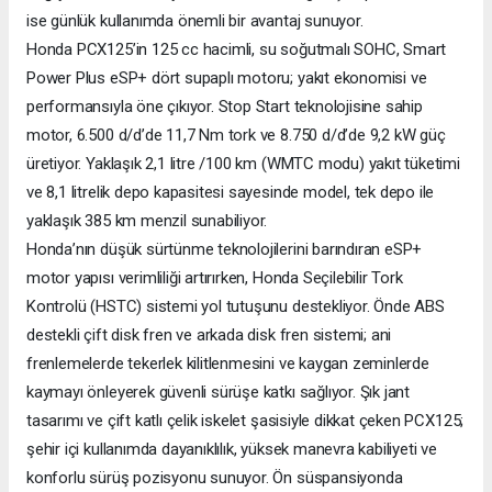
ise günlük kullanımda önemli bir avantaj sunuyor.
Honda PCX125’in 125 cc hacimli, su soğutmalı SOHC, Smart
Power Plus eSP+ dört supaplı motoru; yakıt ekonomisi ve
performansıyla öne çıkıyor. Stop Start teknolojisine sahip
motor, 6.500 d/d’de 11,7 Nm tork ve 8.750 d/d’de 9,2 kW güç
üretiyor. Yaklaşık 2,1 litre /100 km (WMTC modu) yakıt tüketimi
ve 8,1 litrelik depo kapasitesi sayesinde model, tek depo ile
yaklaşık 385 km menzil sunabiliyor.
Honda’nın düşük sürtünme teknolojilerini barındıran eSP+
motor yapısı verimliliği artırırken, Honda Seçilebilir Tork
Kontrolü (HSTC) sistemi yol tutuşunu destekliyor. Önde ABS
destekli çift disk fren ve arkada disk fren sistemi; ani
frenlemelerde tekerlek kilitlenmesini ve kaygan zeminlerde
kaymayı önleyerek güvenli sürüşe katkı sağlıyor. Şık jant
tasarımı ve çift katlı çelik iskelet şasisiyle dikkat çeken PCX125;
şehir içi kullanımda dayanıklılık, yüksek manevra kabiliyeti ve
konforlu sürüş pozisyonu sunuyor. Ön süspansiyonda