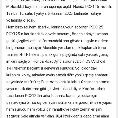
Motosiklet bayilerinde ön siparişe açıldı. Honda PCX125 modeli,
189 bin TL satış fiyatıyla 6 Haziran 2026 tarihinde Türkiye
yollarında olacak.
Hem bireysel hem ticari kullanıma uygun scooter: PCX125
PCX125’in karakteristik gövde tasarımı, önden arkaya uzanan
güçlü çizgileri ve blok formundaki ana gövde rengiyle modern
bir görünüm sunuyor. Modelde yer alan optik kaplamalı 5 inç
tam renkli TFT ekran, parlak güneş ışığında dahi yüksek görüş
imkânı sağlıyor. Honda RoadSync sorunsuz bir IOS/Android
akıllı telefon bağlantısı deneyimi sunuyor. Sol gidondaki
kullanımı kolay, arkadan aydınlatmalı dört yönlü geçiş anahtarı
sayesinde sürücüler, Bluetooth kask kulaklığı üzerinden arama
veya müzik dinleme gibi işlevleri kullanabiliyor. Konfor odaklı
tasarlanan PCX125’in arka tutunma barları yolcular için
destekleyici bir sürüş deneyimi sunarken, ergonomik sele yapısı
hem sürücü hem yolcu için rahatlık ve kolay zemin erişimi
sağlıyor. Sele altında yer alan 30,4 litrelik geniş depolama alanı