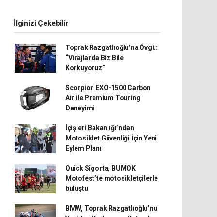
İlginizi Çekebilir
Toprak Razgatlıoğlu’na Övgü:
“Virajlarda Biz Bile
Korkuyoruz”
Scorpion EXO-1500 Carbon
Air ile Premium Touring
Deneyimi
İçişleri Bakanlığı’ndan
Motosiklet Güvenliği İçin Yeni
Eylem Planı
Quick Sigorta, BUMOK
Motofest’te motosikletçilerle
buluştu
BMW, Toprak Razgatlıoğlu’nu