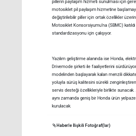
pillerin paylaşım hizmeti sunulması için gere
motosiklet pil paylaşım hizmetine başlamayı
değiştirilebilir piller için ortak özellikler üz
Motosiklet Konsorsiyumu’na (SBMC) katıldı ve
standardizasyonu için çalışıyor.
Yazılım geliştirme alanında ise Honda, elektri
Drivemode şirketi ile faaliyetlerini sürdür
modelinden başlayarak kalan menzili dikkate 
yoluyla sürüş kalitesini sürekli zenginleştir
servis desteği özellikleriyle birlikte sunacak
aynı zamanda geniş bir Honda ürün yelpazesin
kurulacak.
Haberle İlişkili Fotoğraf(lar)