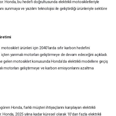
yor. Honda, bu hedefi doğrultusunda elektrikli motosikletleriyle
nı sunmaya ve yazılım teknolojisi ile geliştirdiği ürünleriyle sektöre
üretimi
motosiklet ürünleri için 2040’larda sıfır karbon hedefini
içten yanmalı motorları geliştirmeye de devam edeceğini açıkladı.
aline gelen motosiklet konusunda Honda’da elektrikli modellere geçiş
malı motorları geliştirmeye ve karbon emisyonlarını azaltma
ren Honda, farklı müşteri ihtiyaçlarını karşılayan elektrikli
 Honda, 2025 yılına kadar küresel olarak 10’dan fazla elektrikli