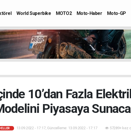
ktörel
World Superbike
MOTO2
Moto-Haber
Moto-GP
çinde 10’dan Fazla Elektri
odelini Piyasaya Sunac
13.09.2022 - 17:17, Güncelleme: 13.09.2022 - 17:17
57289+ kez 
DELLER