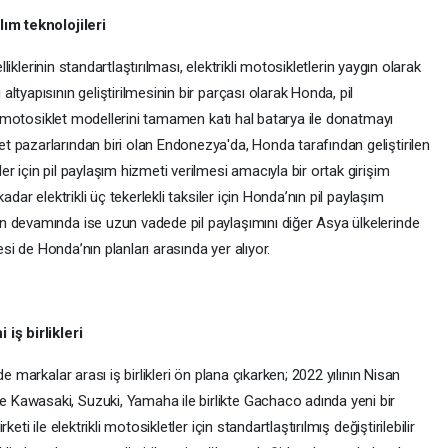
lım teknolojileri
lliklerinin standartlaştırılması, elektrikli motosikletlerin yaygın olarak
tyapısının geliştirilmesinin bir parçası olarak Honda, pil
li motosiklet modellerini tamamen katı hal batarya ile donatmayı
 pazarlarından biri olan Endonezya'da, Honda tarafından geliştirilen
r için pil paylaşım hizmeti verilmesi amacıyla bir ortak girişim
adar elektrikli üç tekerlekli taksiler için Honda’nın pil paylaşım
n devamında ise uzun vadede pil paylaşımını diğer Asya ülkelerinde
mesi de Honda’nın planları arasında yer alıyor.
iş birlikleri
e markalar arası iş birlikleri ön plana çıkarken; 2022 yılının Nisan
Kawasaki, Suzuki, Yamaha ile birlikte Gachaco adında yeni bir
ti ile elektrikli motosikletler için standartlaştırılmış değiştirilebilir