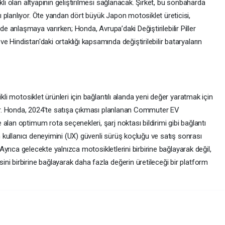
kli olan altyapının geliştirilmesi sağlanacak. Şirket, bu sonbaharda
 planlıyor. Öte yandan dört büyük Japon motosiklet üreticisi,
erinde anlaşmaya varırken; Honda, Avrupa’daki Değiştirilebilir Piller
 Hindistan'daki ortaklığı kapsamında değiştirilebilir bataryaların
kli motosiklet ürünleri için bağlantılı alanda yeni değer yaratmak için
üyor. Honda, 2024'te satışa çıkması planlanan Commuter EV
alan optimum rota seçenekleri, şarj noktası bildirimi gibi bağlantı
en kullanıcı deneyimini (UX) güvenli sürüş koçluğu ve satış sonrası
. Ayrıca gelecekte yalnızca motosikletlerini birbirine bağlayarak değil,
i birbirine bağlayarak daha fazla değerin üretileceği bir platform