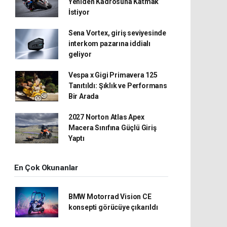
Yeniden Kadrosuna Katmak
İstiyor
Sena Vortex, giriş seviyesinde
interkom pazarına iddialı
geliyor
Vespa x Gigi Primavera 125
Tanıtıldı: Şıklık ve Performans
Bir Arada
2027 Norton Atlas Apex
Macera Sınıfına Güçlü Giriş
Yaptı
En Çok Okunanlar
BMW Motorrad Vision CE
konsepti görücüye çıkarıldı