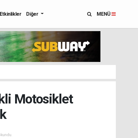
Etkinlikler
Diğer
MENÜ
kli Motosiklet
ak
okundu.