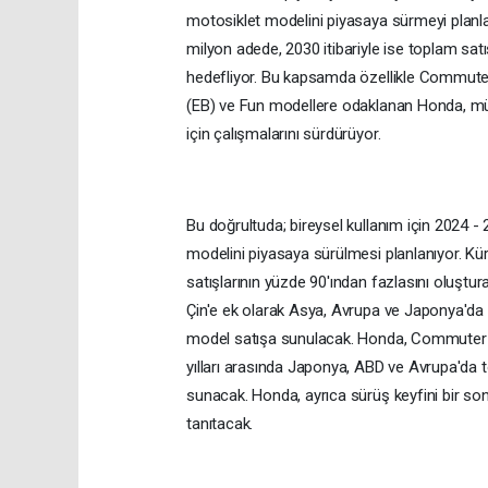
motosiklet modelini piyasaya sürmeyi planlarke
milyon adede, 2030 itibariyle ise toplam sa
hedefliyor. Bu kapsamda özellikle Commuter EV
(EB) ve Fun modellere odaklanan Honda, müşte
için çalışmalarını sürdürüyor.
Bu doğrultuda; bireysel kullanım için 2024 
modelini piyasaya sürülmesi planlanıyor. Kür
satışlarının yüzde 90'ından fazlasını oluş
Çin'e ek olarak Asya, Avrupa ve Japonya'da 
model satışa sunulacak. Honda, Commuter E
yılları arasında Japonya, ABD ve Avrupa'da
sunacak. Honda, ayrıca sürüş keyfini bir s
tanıtacak.