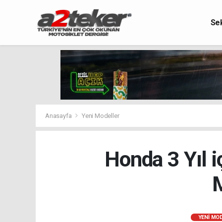
Se
Anasayfa
Yeni Modeller
Honda 3 Yıl i
M
YENI MO