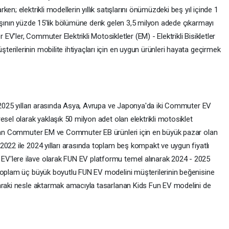
n; elektrikli modellerin yıllık satışlarını önümüzdeki beş yıl içinde 1
tışının yüzde 15’lik bölümüne denk gelen 3,5 milyon adede çıkarmayı
’ler, Commuter Elektrikli Motosikletler (EM) - Elektrikli Bisikletler
rilerinin mobilite ihtiyaçları için en uygun ürünleri hayata geçirmek
- 2025 yılları arasında Asya, Avrupa ve Japonya'da iki Commuter EV
esel olarak yaklaşık 50 milyon adet olan elektrikli motosiklet
turan Commuter EM ve Commuter EB ürünleri için en büyük pazar olan
2022 ile 2024 yılları arasında toplam beş kompakt ve uygun fiyatlı
V'lere ilave olarak FUN EV platformu temel alınarak 2024 - 2025
 toplam üç büyük boyutlu FUN EV modelini müşterilerinin beğenisine
onraki nesle aktarmak amacıyla tasarlanan Kids Fun EV modelini de