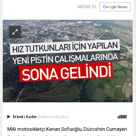
ABONE OL
Erkek
|
Kadın
(Haberi Sesli Oku)
Milli motosikletçi Kenan Sofuoğlu, Düzce'nin Cumayeri