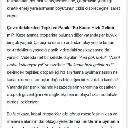
takmadıkları net olarak seçilemese de, çarpmanın yarattığı
kinetik enerji yaralanmanın boyutunun ciddi olabileceğine işaret
ediyor.
Çevredekilerden Tepki ve Panik: "Bu Kadar Hızlı Gelinir
mi?"
Kaza anında otoparkta bulunan diğer vatandaşlar büyük
bir şok yaşadı. Çarpışma sesinin ardından olay yerine koşan
çevredekilerin yaşadığı panik, videodaki ses kayıtlarına da
yansıdı. Videoda net bir şekilde duyulan
"Aaa çok kötü!"
,
"Nasıl
araba kullanıyor ya!"
ve özellikle
"Bu kadar hızlı gelinir mi?"
şeklindeki tepkiler, otopark içi hız sınırlarına uyulmamasının ne
kadar ölümcül sonuçlar doğurabileceğini bir kez daha kanıtladı.
Vatandaşlar panik halinde kazazedelerin yardımına koşarken,
otopark güvenliğinin ve sağlık ekiplerinin olaya hızla müdahale
etmesi bekleniyor.
Bu feci kaza, kapalı otoparklar gibi görüş mesafesinin kısa ve
manevra alanının dar olduğu yerlerde
hız limitlerine uymanın