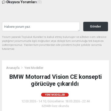
Okuyucu Yorumları
(0)
Gönder
Yorum yazarak Topluluk Kuralları’nı kabul etmiş bulunuyor ve a2teker.com sitesine
yaptığınız yorumunuzla ilgili doğrudan veya dolaylı tüm sorumluluğu tek başınıza
üstleniyorsunuz. Yazılan tüm yorumlardan site yönetimi hiçbir şekilde sorumlu
tutulamaz.
Anasayfa
Yeni Modeller
BMW Motorrad Vision CE konsepti
görücüye çıkarıldı
YENI MODELLER
12.03.2026 - 14:10, Güncelleme: 18.03.2026 - 22:44
62948+ kez okundu.