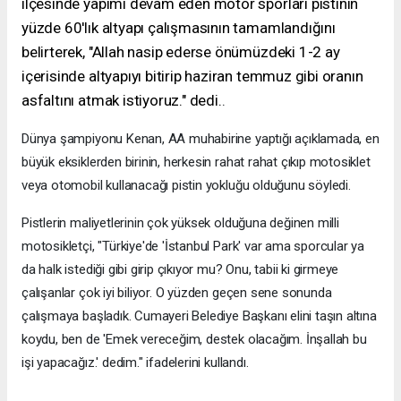
ilçesinde yapımı devam eden motor sporları pistinin
yüzde 60'lık altyapı çalışmasının tamamlandığını
belirterek, "Allah nasip ederse önümüzdeki 1-2 ay
içerisinde altyapıyı bitirip haziran temmuz gibi oranın
asfaltını atmak istiyoruz." dedi.
.
Dünya şampiyonu Kenan, AA muhabirine yaptığı açıklamada, en
büyük eksiklerden birinin, herkesin rahat rahat çıkıp motosiklet
veya otomobil kullanacağı pistin yokluğu olduğunu söyledi.
Pistlerin maliyetlerinin çok yüksek olduğuna değinen milli
motosikletçi, "Türkiye'de 'İstanbul Park' var ama sporcular ya
da halk istediği gibi girip çıkıyor mu? Onu, tabii ki girmeye
çalışanlar çok iyi biliyor. O yüzden geçen sene sonunda
çalışmaya başladık. Cumayeri Belediye Başkanı elini taşın altına
koydu, ben de 'Emek vereceğim, destek olacağım. İnşallah bu
işi yapacağız.' dedim." ifadelerini kullandı.
.