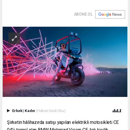
ABONE OL
Erkek
|
Kadın
(Haberi Sesli Oku)
Şirketin hâlihazırda satışı yapılan elektrikli motosikleti CE
04’ü temel alan BMW Motorrad Vision CE, tek kişilik