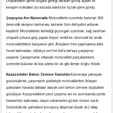
Otoparkların genel doğası gereği daralan görüş açıları ve
kesişim noktaları, bu kazada adeta bir tuzak işlevi gördü.
Çarpışma Anı Kamerada
Motosikletin üzerinde bulunan 360
derecelik aksiyon kamerası, kazanın tüm dehşetini anbean
kaydetti. Motosikletin ilerlediği güzergah üzerinde, sağ taraftan
otopark yoluna giriş yapan beyaz renkli bir otomobil bir anda
motosikletlilerin karşısına çıktı. Araçların fren yapmasına dahi
fırsat kalmadan, oldukça sert bir kafa kafaya çarpışma
yaşandı. Çarpışmanın etkisiyle motosiklet parçalanırken,
üzerinde bulunan iki kişi adeta bir ok gibi ileriye doğru fırladı.
Kazazedeler Beton Zemine Savruldu
Kameraya yansıyan
görüntülerde, çarpmanın şiddetiyle motosikletten fırlayan
şahısların havada taklalar atarak sert beton zemine düştükleri
görülüyor. Kazazedelerin yere çarpma anı ve sonrasında yerde
hareketsiz kalmaları, olayın vahametini gözler önüne serdi.
Görüntülerde şahısların koruyucu ekipman (kask vb.) takıp