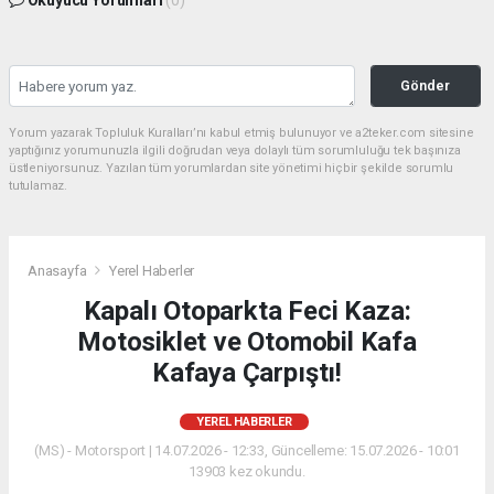
Okuyucu Yorumları
(0)
Gönder
Yorum yazarak Topluluk Kuralları’nı kabul etmiş bulunuyor ve a2teker.com sitesine
yaptığınız yorumunuzla ilgili doğrudan veya dolaylı tüm sorumluluğu tek başınıza
üstleniyorsunuz. Yazılan tüm yorumlardan site yönetimi hiçbir şekilde sorumlu
tutulamaz.
Anasayfa
Yerel Haberler
Kapalı Otoparkta Feci Kaza:
Motosiklet ve Otomobil Kafa
Kafaya Çarpıştı!
YEREL HABERLER
(MS) - Motorsport | 14.07.2026 - 12:33, Güncelleme: 15.07.2026 - 10:01
13903 kez okundu.