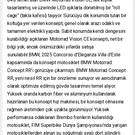
tasarlanmış ve üzerinde LED ışıklarla donatılmış bir “roll
cage” (takla kafesi) taşıyor. Sürücüyü dik konumda tutan bir
koltuğa yer verilen konsept, genel olarak arazi odaklı ve
tamamen elektrikli yapıda. Sabit konumda kendi dengesini
kurabildiği açıklanan Motorrad Vision CE konsepti, net bir
bilgi yok; ancak önümüzdeki yıllarda satışa
sunulabilir.BMW, 2025 Concorso d’Eleganza Villa d’Este
kapsamında da konsept motosiklet BMW Motorrad
Concept RR’ı görücüye çıkarmıştı. BMW Motorrad Concept
RR, yeni nesil RR için bir önizleme sunuyor ve aerodinamik
olarak optimize edilmiş gövde tasarımını temel alıyor.
Yüksek oranda karbon fiber ve alüminyum kullanılarak
hazırlanan bu konsept hız makinesi, bir konsept olmasına
rağmen üretimden çok uzakta görünmüyor. Yüksek
performansa odaklanan Brembo frenlerin kullanıldığı
motosiklet, FIM Superbike Dünya Şampiyonası’nda yarışan
motosikletlerden alınan su soğutmalı sıralı dört silindirli