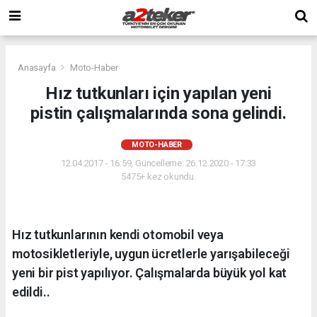
Anasayfa
Moto-Haber
Hız tutkunları için yapılan yeni
pistin çalışmalarında sona gelindi.
MOTO-HABER
12.04.2017 - 16:59, Güncelleme: 26.12.2020 - 17:33
5475+ kez okundu.
Hız tutkunlarının kendi otomobil veya
motosikletleriyle, uygun ücretlerle yarışabileceği
yeni bir pist yapılıyor. Çalışmalarda büyük yol kat
edildi..