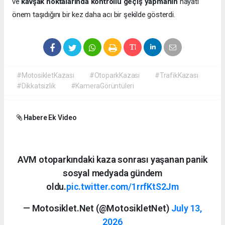
ve
kavşak noktalarında kontrollü geçiş yapmanın
hayati
önem taşıdığını bir kez daha acı bir şekilde gösterdi.
#MotosikletKazası
#OtoparkKazası
#TrafikKazası
#Dikkatsizlik
#KameraGörüntüleri
Habere Ek Video
AVM otoparkındaki kaza sonrası yaşanan panik
sosyal medyada gündem
oldu.
pic.twitter.com/1rrfKtS2Jm
— Motosiklet.Net (@MotosikletNet)
July 13,
2026