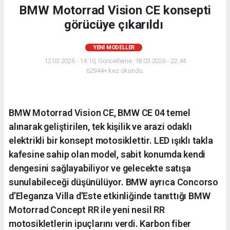
BMW Motorrad Vision CE konsepti
görücüye çıkarıldı
YENI MODELLER
12.03.2026 - 14:10, Güncelleme: 18.03.2026 - 22:44
62944+ kez okundu.
BMW Motorrad Vision CE, BMW CE 04 temel
alınarak geliştirilen, tek kişilik ve arazi odaklı
elektrikli bir konsept motosiklettir. LED ışıklı takla
kafesine sahip olan model, sabit konumda kendi
dengesini sağlayabiliyor ve gelecekte satışa
sunulabileceği düşünülüyor. BMW ayrıca Concorso
d’Eleganza Villa d’Este etkinliğinde tanıttığı BMW
Motorrad Concept RR ile yeni nesil RR
motosikletlerin ipuçlarını verdi. Karbon fiber