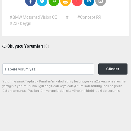
#BMW Motorrad Vision CE
#
#Concept RR
#227 beygir
Okuyucu Yorumları
(0)
Gönder
Yorum yazarak Topluluk Kuralları’nı kabul etmiş bulunuyor ve a2teker.com sitesine
yaptığınız yorumunuzla ilgili doğrudan veya dolaylı tüm sorumluluğu tek başınıza
üstleniyorsunuz. Yazılan tüm yorumlardan site yönetimi hiçbir şekilde sorumlu
tutulamaz.
haber paketi
haber scripti
haber yazılımı