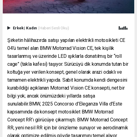
Erkek
|
Kadın
(Haberi Sesli Oku)
Şirketin hâlihazırda satışı yapılan elektrikli motosikleti CE
04’ü temel alan BMW Motorrad Vision CE, tek kişilik
tasarlanmış ve üzerinde LED ışıklarla donatılmış bir “roll
cage” (takla kafesi) taşıyor. Sürücüyü dik konumda tutan bir
koltuğa yer verilen konsept, genel olarak arazi odaklı ve
tamamen elektrikli yapıda. Sabit konumda kendi dengesini
kurabildiği açıklanan Motorrad Vision CE konsepti, net bir
bilgi yok; ancak önümüzdeki yıllarda satışa
sunulabilir.BMW, 2025 Concorso d’Eleganza Villa d’Este
kapsamında da konsept motosiklet BMW Motorrad
Concept RR’ı görücüye çıkarmıştı. BMW Motorrad Concept
RR, yeni nesil RR için bir önizleme sunuyor ve aerodinamik
olarak optimize edilmiş gövde tasarımını temel alıyor.