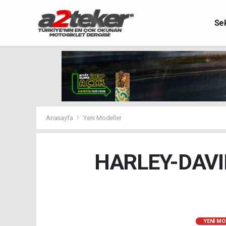
Se
Anasayfa
Yeni Modeller
HARLEY-DAVI
YENI MO