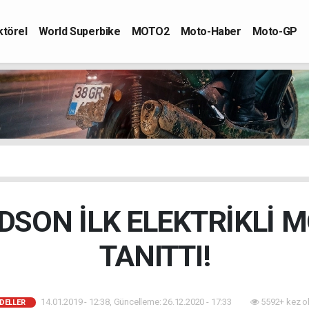
ktörel
World Superbike
MOTO2
Moto-Haber
Moto-GP
DSON İLK ELEKTRİKLİ M
TANITTI!
14.01.2019 - 12:38, Güncelleme: 26.12.2020 - 17:33
5592+ kez o
DELLER