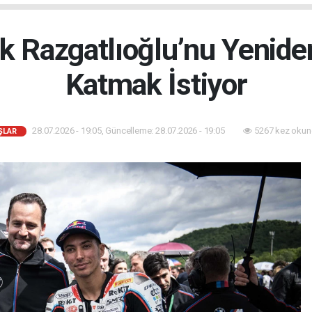
 Razgatlıoğlu’nu Yenide
Katmak İstiyor
28.07.2026 - 19:05, Güncelleme: 28.07.2026 - 19:05
5267 kez okun
ŞLAR