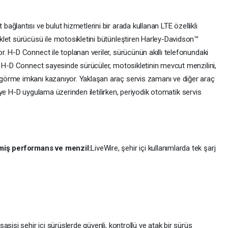
t bağlantısı ve bulut hizmetlerini bir arada kullanan LTE özellikli
let sürücüsü ile motosikletini bütünleştiren Harley-Davidson™
. H-D Connect ile toplanan veriler, sürücünün akıllı telefonundaki
. H-D Connect sayesinde sürücüler, motosikletinin mevcut menzilini,
örme imkanı kazanıyor. Yaklaşan araç servis zamanı ve diğer araç
ücüye H-D uygulama üzerinden iletilirken, periyodik otomatik servis
lmiş performans ve menzil:
LiveWire, şehir içi kullanımlarda tek şarj
asisi şehir içi sürüşlerde güvenli, kontrollü ve atak bir sürüş