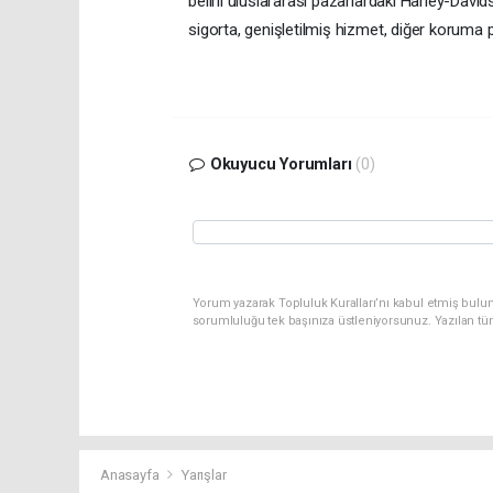
belirli uluslararası pazarlardaki Harley-Dav
sigorta, genişletilmiş hizmet, diğer koruma p
Okuyucu Yorumları
(0)
Yorum yazarak Topluluk Kuralları’nı kabul etmiş bulun
sorumluluğu tek başınıza üstleniyorsunuz. Yazılan tü
Anasayfa
Yarışlar