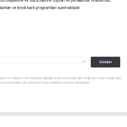
idson bayilerine ve sürücülerine toptan ve perakende finansman,
lanları ve kredi kartı programları sunmaktadır.
Gönder
uyor ve a2teker.com sitesine yaptığınız yorumunuzla ilgili doğrudan veya dolaylı tüm
m yorumlardan site yönetimi hiçbir şekilde sorumlu tutulamaz.