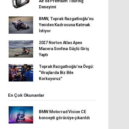
Air ile Premium Touring
Deneyimi
BMW, Toprak Razgatlıoğlu’nu
Yeniden Kadrosuna Katmak
İstiyor
2027 Norton Atlas Apex
Macera Sınıfına Güçlü Giriş
Yaptı
Toprak Razgatlıoğlu’na Övgü:
“Virajlarda Biz Bile
Korkuyoruz”
En Çok Okunanlar
BMW Motorrad Vision CE
konsepti görücüye çıkarıldı