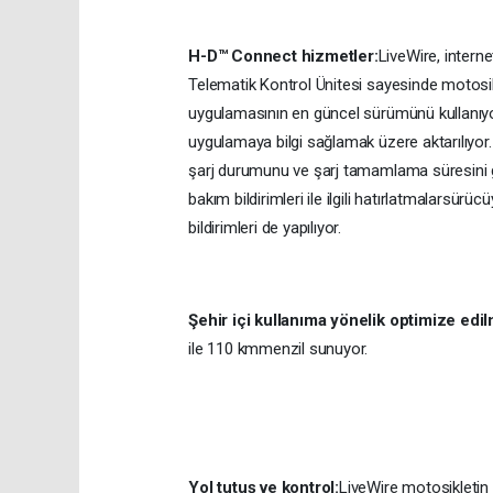
H-D™ Connect hizmetler:
LiveWire, interne
Telematik Kontrol Ünitesi sayesinde motosik
uygulamasının en güncel sürümünü kullanıyor
uygulamaya bilgi sağlamak üzere aktarılıyor
şarj durumunu ve şarj tamamlama süresini g
bakım bildirimleri ile ilgili hatırlatmalarsür
bildirimleri de yapılıyor.
Şehir içi kullanıma yönelik optimize edi
ile 110 kmmenzil sunuyor.
Yol tutuş ve kontrol:
LiveWire motosikletin ş