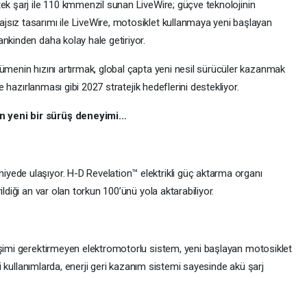
 tek şarj ile 110 kmmenzil sunan LiveWire; güçve teknolojinin
sız tasarımı ile LiveWire, motosiklet kullanmaya yeni başlayan
nkinden daha kolay hale getiriyor.
yümenin hızını artırmak, global çapta yeni nesil sürücüler kazanmak
ğe hazırlanması gibi 2027 stratejik hedeflerini destekliyor.
n yeni bir sürüş deneyimi…
iyede ulaşıyor. H-D Revelation™ elektrikli güç aktarma organı
ldiği an var olan torkun 100’ünü yola aktarabiliyor.
işimi gerektirmeyen elektromotorlu sistem, yeni başlayan motosiklet
içi kullanımlarda, enerji geri kazanım sistemi sayesinde akü şarj