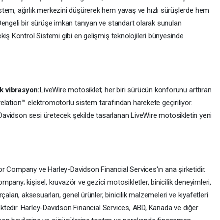
stem, ağırlık merkezini düşürerek hem yavaş ve hızlı sürüşlerde hem
Dengeli bir sürüşe imkan tanıyan ve standart olarak sunulan
kiş Kontrol Sistemi gibi en gelişmiş teknolojileri bünyesinde
k vibrasyon:
LiveWire motosiklet; her biri sürücün konforunu arttıran
elation™ elektromotorlu sistem tarafından harekete geçiriliyor.
y-Davidson sesi üretecek şekilde tasarlanan LiveWire motosikletin yeni
r Company ve Harley-Davidson Financial Services'ın ana şirketidir.
any; kişisel, kruvazör ve gezici motosikletler, binicilik deneyimleri,
aları, aksesuarları, genel ürünler, binicilik malzemeleri ve kıyafetleri
mektedir. Harley-Davidson Financial Services, ABD, Kanada ve diğer