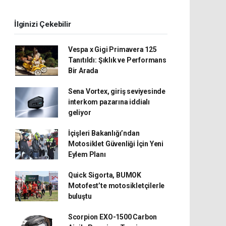
İlginizi Çekebilir
Vespa x Gigi Primavera 125
Tanıtıldı: Şıklık ve Performans
Bir Arada
Sena Vortex, giriş seviyesinde
interkom pazarına iddialı
geliyor
İçişleri Bakanlığı’ndan
Motosiklet Güvenliği İçin Yeni
Eylem Planı
Quick Sigorta, BUMOK
Motofest’te motosikletçilerle
buluştu
Scorpion EXO-1500 Carbon