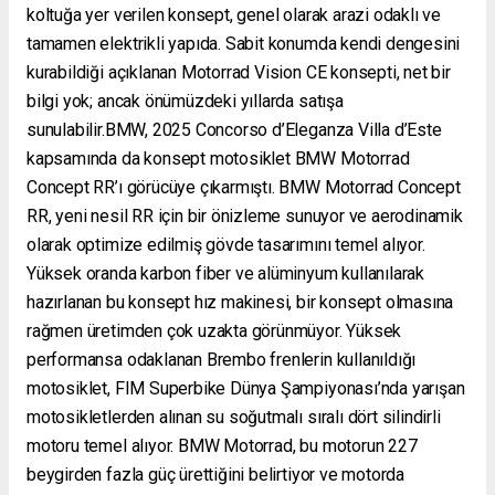
koltuğa yer verilen konsept, genel olarak arazi odaklı ve
tamamen elektrikli yapıda. Sabit konumda kendi dengesini
kurabildiği açıklanan Motorrad Vision CE konsepti, net bir
bilgi yok; ancak önümüzdeki yıllarda satışa
sunulabilir.BMW, 2025 Concorso d’Eleganza Villa d’Este
kapsamında da konsept motosiklet BMW Motorrad
Concept RR’ı görücüye çıkarmıştı. BMW Motorrad Concept
RR, yeni nesil RR için bir önizleme sunuyor ve aerodinamik
olarak optimize edilmiş gövde tasarımını temel alıyor.
Yüksek oranda karbon fiber ve alüminyum kullanılarak
hazırlanan bu konsept hız makinesi, bir konsept olmasına
rağmen üretimden çok uzakta görünmüyor. Yüksek
performansa odaklanan Brembo frenlerin kullanıldığı
motosiklet, FIM Superbike Dünya Şampiyonası’nda yarışan
motosikletlerden alınan su soğutmalı sıralı dört silindirli
motoru temel alıyor. BMW Motorrad, bu motorun 227
beygirden fazla güç ürettiğini belirtiyor ve motorda