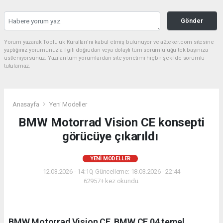
Gönder
Yorum yazarak Topluluk Kuralları’nı kabul etmiş bulunuyor ve a2teker.com sitesine
yaptığınız yorumunuzla ilgili doğrudan veya dolaylı tüm sorumluluğu tek başınıza
üstleniyorsunuz. Yazılan tüm yorumlardan site yönetimi hiçbir şekilde sorumlu
tutulamaz.
Anasayfa
Yeni Modeller
BMW Motorrad Vision CE konsepti
görücüye çıkarıldı
YENI MODELLER
12.03.2026 - 14:10, Güncelleme: 18.03.2026 - 22:44
62957+ kez okundu.
BMW Motorrad Vision CE, BMW CE 04 temel