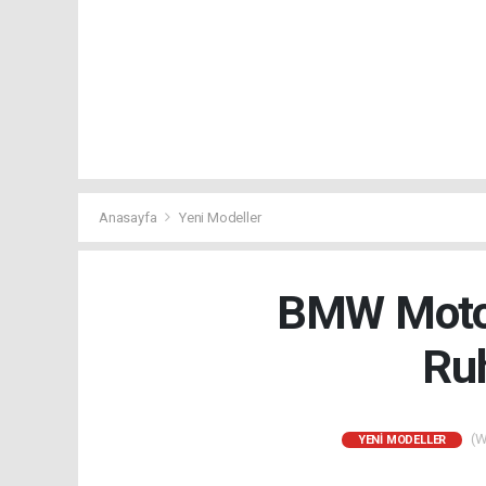
Anasayfa
Yeni Modeller
BMW Motorr
Ruh
(We
YENI MODELLER