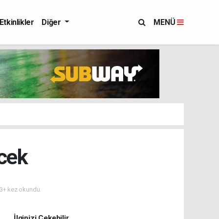
Etkinlikler
Diğer
MENÜ
cek
3+ kez okundu.
İlginizi Çekebilir