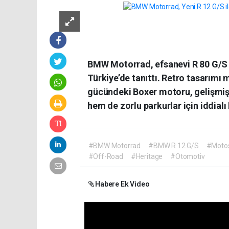
BMW Motorrad, efsanevi R 80 G/S 
Türkiye’de tanıttı. Retro tasarımı
gücündeki Boxer motoru, gelişmiş 
hem de zorlu parkurlar için iddialı
#BMW Motorrad
#BMW R 12 G/S
#Motos
#Off-Road
#Heritage
#Otomotiv
Habere Ek Video