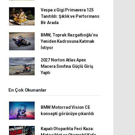
Vespa x Gigi Primavera 125
Tanıtıldı: Şıklık ve Performans
Bir Arada
BMW, Toprak Razgatlıoğlu’nu
Yeniden Kadrosuna Katmak
İstiyor
2027 Norton Atlas Apex
Macera Sınıfına Güçlü Giriş
Yaptı
En Çok Okunanlar
BMW Motorrad Vision CE
konsepti görücüye çıkarıldı
Kapalı Otoparkta Feci Kaza:
Motosiklet ve Otomobil Kafa