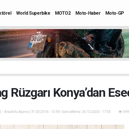
ktörel
World Superbike
MOTO2
Moto-Haber
Moto-GP
ag Rüzgarı Konya’dan Ese
 - Anadolu Ajansı | 31.03.2016 - 13:59, Güncelleme: 26.12.2020 - 17:33
399