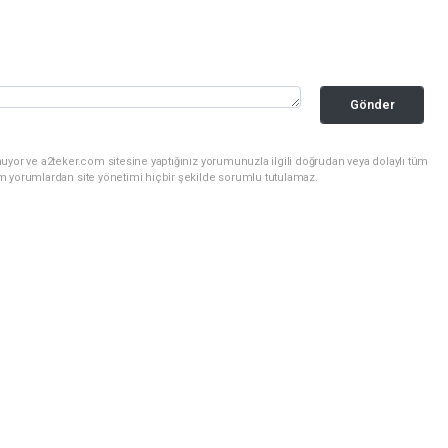
Gönder
uyor ve a2teker.com sitesine yaptığınız yorumunuzla ilgili doğrudan veya dolaylı tüm
m yorumlardan site yönetimi hiçbir şekilde sorumlu tutulamaz.