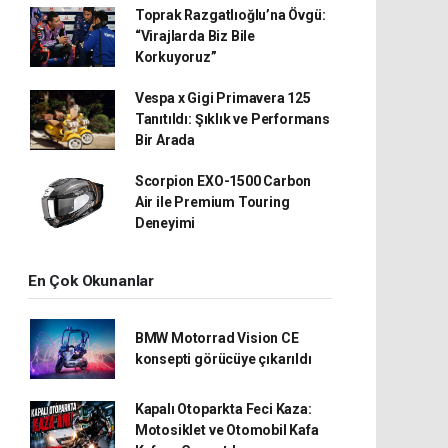
Toprak Razgatlıoğlu’na Övgü:
“Virajlarda Biz Bile
Korkuyoruz”
Vespa x Gigi Primavera 125
Tanıtıldı: Şıklık ve Performans
Bir Arada
Scorpion EXO-1500 Carbon
Air ile Premium Touring
Deneyimi
En Çok Okunanlar
BMW Motorrad Vision CE
konsepti görücüye çıkarıldı
Kapalı Otoparkta Feci Kaza:
Motosiklet ve Otomobil Kafa