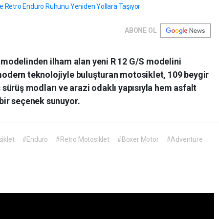
ABONE OL
modelinden ilham alan yeni R 12 G/S modelini
 modern teknolojiyle buluşturan motosiklet, 109 beygir
sürüş modları ve arazi odaklı yapısıyla hem asfalt
 bir seçenek sunuyor.
iklet
#Enduro
#Retro Motosiklet
#Boxer Motor
#Adventure