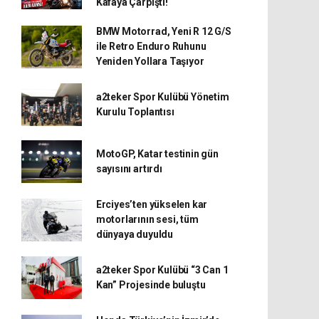
Kafaya Çarpıştı!
BMW Motorrad, Yeni R 12 G/S
ile Retro Enduro Ruhunu
Yeniden Yollara Taşıyor
a2teker Spor Kulübü Yönetim
Kurulu Toplantısı
MotoGP, Katar testinin gün
sayısını artırdı
Erciyes’ten yükselen kar
motorlarının sesi, tüm
dünyaya duyuldu
a2teker Spor Kulübü “3 Can 1
Kan” Projesinde buluştu