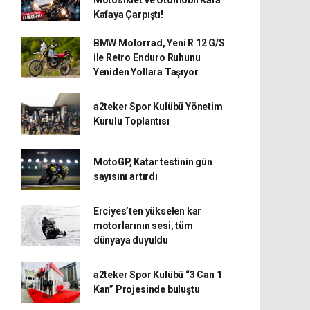
Kafaya Çarpıştı!
BMW Motorrad, Yeni R 12 G/S
ile Retro Enduro Ruhunu
Yeniden Yollara Taşıyor
a2teker Spor Kulübü Yönetim
Kurulu Toplantısı
MotoGP, Katar testinin gün
sayısını artırdı
Erciyes’ten yükselen kar
motorlarının sesi, tüm
dünyaya duyuldu
a2teker Spor Kulübü “3 Can 1
Kan” Projesinde buluştu