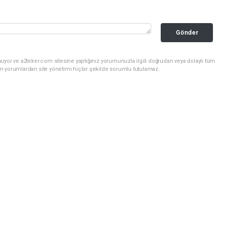
Gönder
uyor ve a2teker.com sitesine yaptığınız yorumunuzla ilgili doğrudan veya dolaylı tüm
m yorumlardan site yönetimi hiçbir şekilde sorumlu tutulamaz.