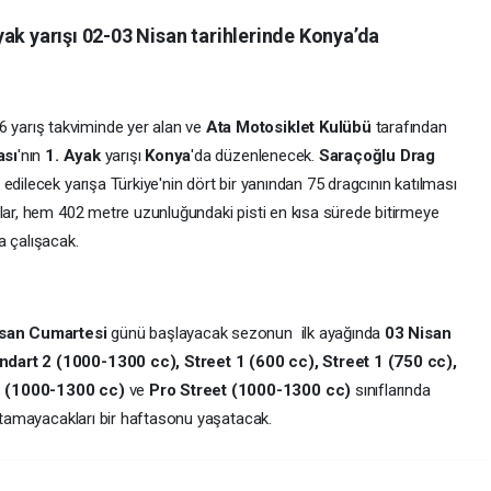
ak yarışı 02-03 Nisan tarihlerinde Konya’da
6 yarış takviminde yer alan ve
Ata Motosiklet Kulübü
tarafından
ası
'nın
1. Ayak
yarışı
Konya
'da düzenlenecek.
Saraçoğlu Drag
 edilecek yarışa Türkiye'nin dört bir yanından 75 dragcının katılması
ular, hem 402 metre uzunluğundaki pisti en kısa sürede bitirmeye
a çalışacak.
san Cumartesi
günü başlayacak sezonun ilk ayağında
03 Nisan
ndart 2 (1000-1300 cc), Street 1 (600 cc), Street 1 (750 cc),
1 (1000-1300 cc)
ve
Pro Street (1000-1300 cc)
sınıflarında
nutamayacakları bir haftasonu yaşatacak.