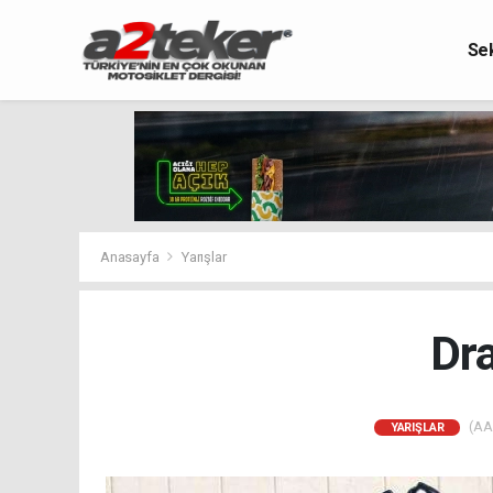
Se
Anasayfa
Yarışlar
Dr
(AA)
YARIŞLAR