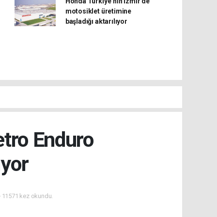
Honda Türkiye’nin İzmir’de
motosiklet üretimine
başladığı aktarılıyor
etro Enduro
ıyor
11571 kez okundu.