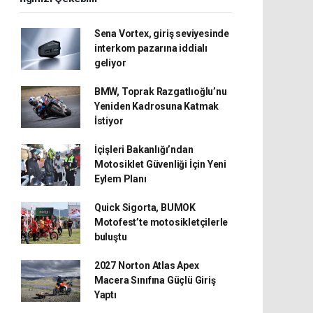
Sena Vortex, giriş seviyesinde
interkom pazarına iddialı
geliyor
BMW, Toprak Razgatlıoğlu’nu
Yeniden Kadrosuna Katmak
İstiyor
İçişleri Bakanlığı’ndan
Motosiklet Güvenliği İçin Yeni
Eylem Planı
Quick Sigorta, BUMOK
Motofest’te motosikletçilerle
buluştu
2027 Norton Atlas Apex
Macera Sınıfına Güçlü Giriş
Yaptı