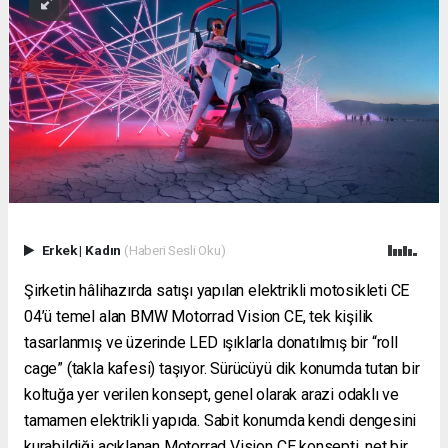
Erkek
|
Kadın
(Haberi Sesli Oku)
Şirketin hâlihazırda satışı yapılan elektrikli motosikleti CE
04’ü temel alan BMW Motorrad Vision CE, tek kişilik
tasarlanmış ve üzerinde LED ışıklarla donatılmış bir “roll
cage” (takla kafesi) taşıyor. Sürücüyü dik konumda tutan bir
koltuğa yer verilen konsept, genel olarak arazi odaklı ve
tamamen elektrikli yapıda. Sabit konumda kendi dengesini
kurabildiği açıklanan Motorrad Vision CE konsepti, net bir