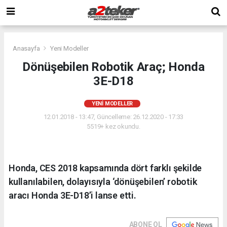
Anasayfa
Yeni Modeller
Dönüşebilen Robotik Araç; Honda
3E-D18
YENI MODELLER
12.01.2018 - 13:47, Güncelleme: 26.12.2020 - 17:33
5519+ kez okundu.
Honda, CES 2018 kapsamında dört farklı şekilde
kullanılabilen, dolayısıyla ‘dönüşebilen’ robotik
aracı Honda 3E-D18’i lanse etti.
ABONE OL