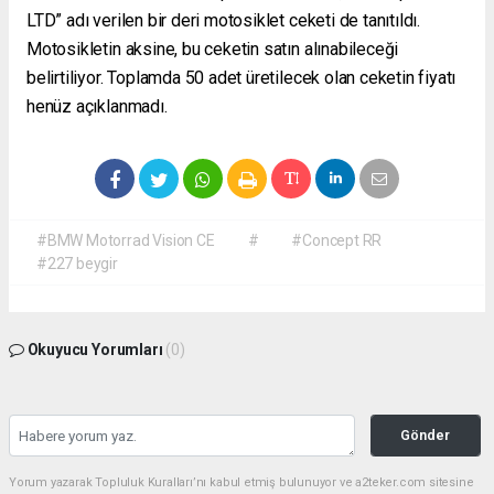
LTD” adı verilen bir deri motosiklet ceketi de tanıtıldı.
Motosikletin aksine, bu ceketin satın alınabileceği
belirtiliyor. Toplamda 50 adet üretilecek olan ceketin fiyatı
henüz açıklanmadı.
#BMW Motorrad Vision CE
#
#Concept RR
#227 beygir
Okuyucu Yorumları
(0)
Gönder
Yorum yazarak Topluluk Kuralları’nı kabul etmiş bulunuyor ve a2teker.com sitesine