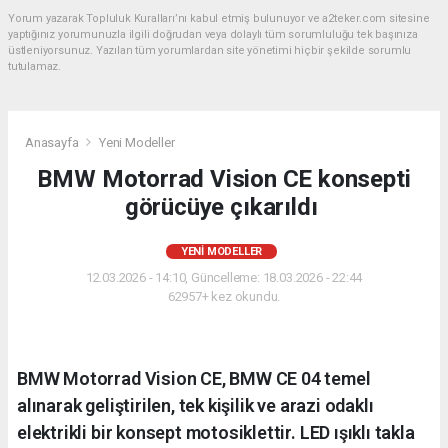
Yorum yazarak Topluluk Kuralları’nı kabul etmiş bulunuyor ve a2teker.com sitesine
yaptığınız yorumunuzla ilgili doğrudan veya dolaylı tüm sorumluluğu tek başınıza
üstleniyorsunuz. Yazılan tüm yorumlardan site yönetimi hiçbir şekilde sorumlu
tutulamaz.
Anasayfa
Yeni Modeller
BMW Motorrad Vision CE konsepti
görücüye çıkarıldı
YENI MODELLER
12.03.2026 - 14:10, Güncelleme: 18.03.2026 - 22:44
62957+ kez okundu.
BMW Motorrad Vision CE, BMW CE 04 temel
alınarak geliştirilen, tek kişilik ve arazi odaklı
elektrikli bir konsept motosiklettir. LED ışıklı takla