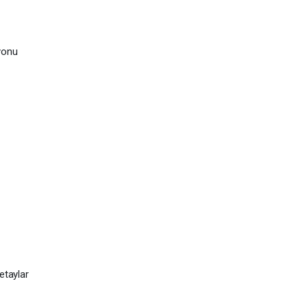
yonu
etaylar