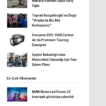
Macera Sınıfına Güçlü Giriş
Yaptı
Toprak Razgatlıoğlu’na Övgü:
“Virajlarda Biz Bile
Korkuyoruz”
Scorpion EXO-1500 Carbon
Air ile Premium Touring
Deneyimi
İçişleri Bakanlığı’ndan
Motosiklet Güvenliği İçin Yeni
Eylem Planı
En Çok Okunanlar
BMW Motorrad Vision CE
konsepti görücüye çıkarıldı