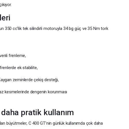
ıkıyor.
eri
350 cc’lik tek silindirli motoruyla 34 bg güç ve 35 Nm tork
üvenli frenleme,
 frenlerde ek stabilite,
Kaygan zeminlerde çekiş desteği,
gaz kesmelerinde dengenin korunması
daha pratik kullanım
ılan büyütmeler, C 400 GT’nin günlük kullanımda çok daha