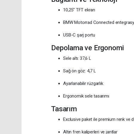
10,25" TFT ekran
BMW Motorrad Connected entegras
USB-C şarj portu
Depolama ve Ergonomi
Sele altı: 37,6 L
Sağ ön göz: 4,7 L
Ayarlanabilir rüzgarlık
Ergonomik sele tasarımı
Tasarım
Exclusive paket ile premium renk ve d
Altın fren kaliperleri ve jantlar