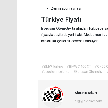
Zemin aydınlatması
Türkiye Fiyatı
Borusan Otomotiv
tarafından Türkiye’de s
fiyatıyla bayilerde yerini aldı. Model,
maxi sc
için dikkat çekici bir seçenek sunuyor.
#BMW Türkiye
#BMW C 400 GT
#C 400 G
#scooter inceleme
#Borusan Otomotiv
#
Ahmet Bozkurt
bilgi@a2teker.com