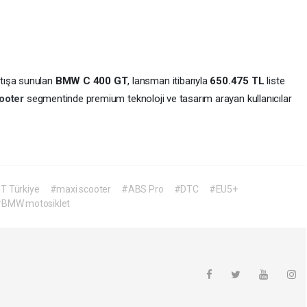
atışa sunulan
BMW C 400 GT
, lansman itibarıyla
650.475 TL
liste
ooter
segmentinde premium teknoloji ve tasarım arayan kullanıcılar
T Türkiye
#maxi scooter
#ABS Pro
#DTC
#EU5+
BMW motosiklet