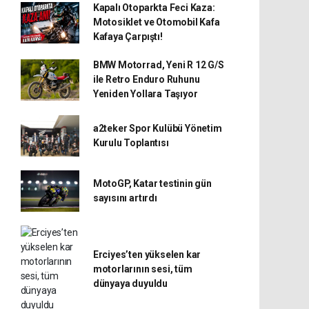
Kapalı Otoparkta Feci Kaza:
Motosiklet ve Otomobil Kafa
Kafaya Çarpıştı!
BMW Motorrad, Yeni R 12 G/S
ile Retro Enduro Ruhunu
Yeniden Yollara Taşıyor
a2teker Spor Kulübü Yönetim
Kurulu Toplantısı
MotoGP, Katar testinin gün
sayısını artırdı
Erciyes’ten yükselen kar
motorlarının sesi, tüm
dünyaya duyuldu