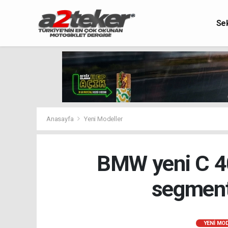
Se
Anasayfa
Yeni Modeller
BMW yeni C 400
segmenti
YENI MO