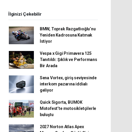
İlginizi Çekebilir
BMW, Toprak Razgatlıoğlu’nu
Yeniden Kadrosuna Katmak
İstiyor
Vespa x Gigi Primavera 125
Tanıtıldı: Şıklık ve Performans
Bir Arada
Sena Vortex, giriş seviyesinde
interkom pazarına iddialı
geliyor
Quick Sigorta, BUMOK
Motofest’te motosikletçilerle
buluştu
2027 Norton Atlas Apex