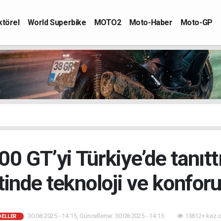
ktörel
World Superbike
MOTO2
Moto-Haber
Moto-GP
 GT’yi Türkiye’de tanıtt
nde teknoloji ve konforu
30.08.2025 - 14:15, Güncelleme: 30.08.2025 - 14:15
13812+ kez 
DELLER