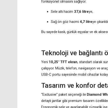
fonksiyonel olmasını sağlıyor.
Sele altı hacim
37,6 litre
ye,
Sağ ön göz hacmi
4,7 litre
ye çıkarıldı
Bu sayede kask, günlük eşyalar ve ek aksesu
Teknoloji ve bağlantı öz
Yeni
10,25" TFT ekran
, standart olarak 
çalışıyor. Müzik, telefon, navigasyon ve araç
USB-C portu sayesinde mobil cihazlar kolayca
Tasarım ve konfor deta
“Exclusive” paket seçeneği ile
Diamond Whi
detaylı jantlar gibi premium tasarım özellikle
Ergonomik sele ve ayarlanabilir rüzgarlık ise