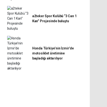
a2teker Spor Kulübü “3 Can 1
Kan” Projesinde buluştu
Honda Türkiye’nin İzmir’de
motosiklet üretimine
başladığı aktarılıyor