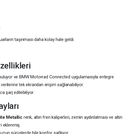
.
arların taşınması daha kolay hale geldi.
ellikleri
sunuluyor ve BMW Motorrad Connected uygulamasıyla entegre
 verilerine tek ekrandan erişim sağlanabiliyor.
 şarj edilebiliyor.
yları
te Metallic
renk, altın fren kaliperleri, zemin aydınlatması ve altın
ri eklenmiş.
 uzun sürüşlerde bile konfor sağlıyor.