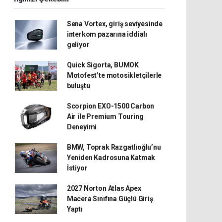
Sena Vortex, giriş seviyesinde
interkom pazarına iddialı
geliyor
Quick Sigorta, BUMOK
Motofest’te motosikletçilerle
buluştu
Scorpion EXO-1500 Carbon
Air ile Premium Touring
Deneyimi
BMW, Toprak Razgatlıoğlu’nu
Yeniden Kadrosuna Katmak
İstiyor
2027 Norton Atlas Apex
Macera Sınıfına Güçlü Giriş
Yaptı