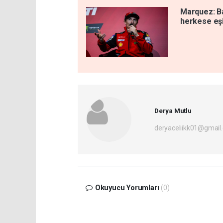
Marquez: Ba
herkese eş
Derya Mutlu
deryaceliikk01@gmail
Okuyucu Yorumları
(0)