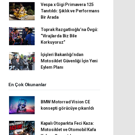
Vespa x Gigi Primavera 125
Tanıtıldı: Şıklık ve Performans
Bir Arada
Toprak Razgatlıoğlu’na Övgü:
“Virajlarda Biz Bile
Korkuyoruz”
İçişleri Bakanlığı’ndan
Motosiklet Güvenliği İçin Yeni
Eylem Planı
En Çok Okunanlar
BMW Motorrad Vision CE
konsepti görücüye çıkarıldı
Kapalı Otoparkta Feci Kaza:
Motosiklet ve Otomobil Kafa