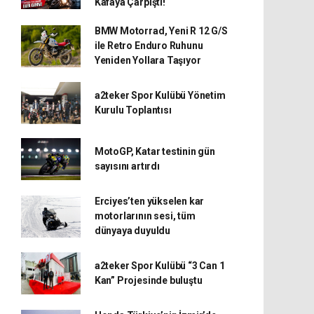
Kafaya Çarpıştı!
BMW Motorrad, Yeni R 12 G/S
ile Retro Enduro Ruhunu
Yeniden Yollara Taşıyor
a2teker Spor Kulübü Yönetim
Kurulu Toplantısı
MotoGP, Katar testinin gün
sayısını artırdı
Erciyes’ten yükselen kar
motorlarının sesi, tüm
dünyaya duyuldu
a2teker Spor Kulübü “3 Can 1
Kan” Projesinde buluştu