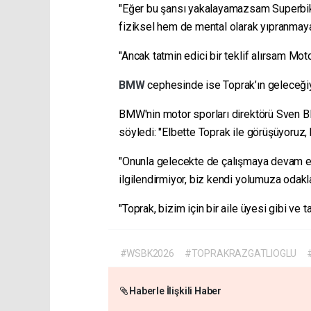
"Eğer bu şansı yakalayamazsam Superbi
fiziksel hem de mental olarak yıpranmaya
"Ancak tatmin edici bir teklif alırsam M
BMW
cephesinde ise Toprak’ın geleceğiyle
BMW'nin motor sporları direktörü Sven Bl
söyledi: "Elbette Toprak ile görüşüyoruz, b
"Onunla gelecekte de çalışmaya devam etm
ilgilendirmiyor, biz kendi yolumuza odakl
"Toprak, bizim için bir aile üyesi gibi ve 
#WSBK2026
#TOPRAKRAZGATLIOGLU
Haberle İlişkili Haber