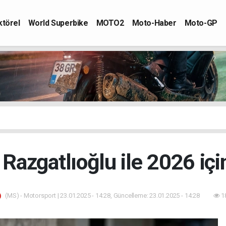
ktörel
World Superbike
MOTO2
Moto-Haber
Moto-GP
Razgatlıoğlu ile 2026 içi
(MS) - Motorsport | 23.01.2025 - 14:28, Güncelleme: 23.01.2025 - 14:28
1