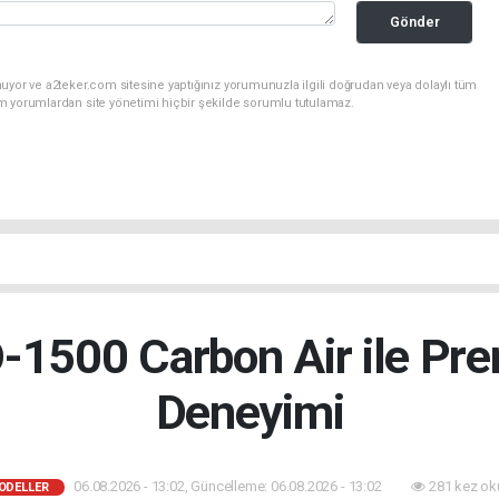
Gönder
uyor ve a2teker.com sitesine yaptığınız yorumunuzla ilgili doğrudan veya dolaylı tüm
m yorumlardan site yönetimi hiçbir şekilde sorumlu tutulamaz.
-1500 Carbon Air ile Pr
Deneyimi
06.08.2026 - 13:02, Güncelleme: 06.08.2026 - 13:02
281 kez ok
ODELLER