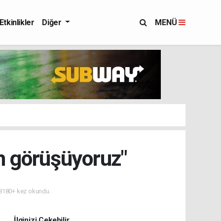
Etkinlikler
Diğer
MENÜ
n görüşüyoruz"
8180+ kez okundu.
İlginizi Çekebilir