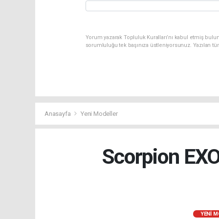
Yorum yazarak Topluluk Kuralları’nı kabul etmiş bulun
sorumluluğu tek başınıza üstleniyorsunuz. Yazılan tü
Anasayfa
Yeni Modeller
Scorpion EXO
YENI M