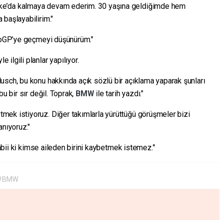
ke’da kalmaya devam ederim. 30 yaşına geldiğimde hem
 başlayabilirim."
otoGP’ye geçmeyi düşünürüm."
 ilgili planlar yapılıyor.
usch, bu konu hakkında açık sözlü bir açıklama yaparak şunları
u bir sır değil. Toprak,
BMW
ile tarih yazdı."
ek istiyoruz. Diğer takımlarla yürüttüğü görüşmeler bizi
anıyoruz."
tabii ki kimse aileden birini kaybetmek istemez."
#BMW