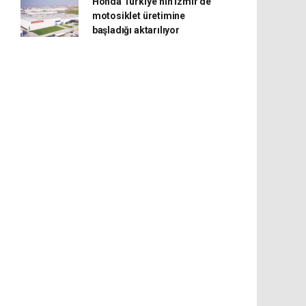
Honda Türkiye’nin İzmir’de
motosiklet üretimine
başladığı aktarılıyor