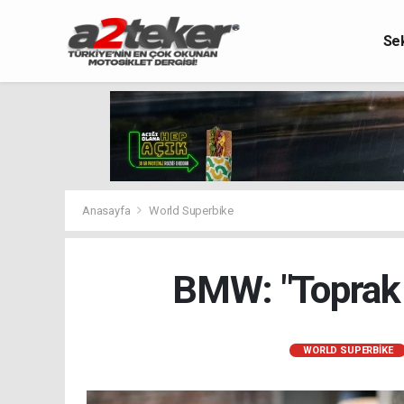
Se
Anasayfa
World Superbike
BMW: "Toprak 
WORLD SUPERBIKE