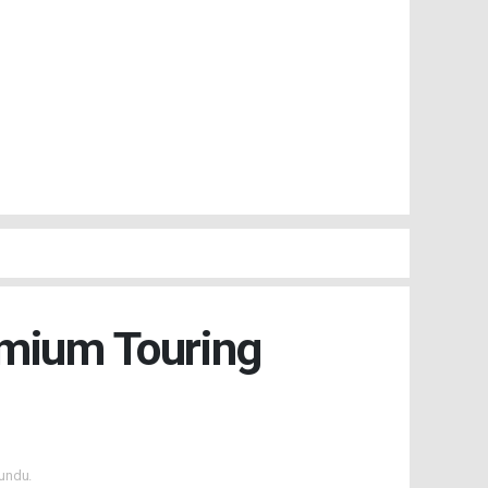
emium Touring
undu.