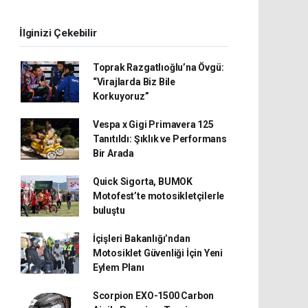
İlginizi Çekebilir
Toprak Razgatlıoğlu’na Övgü:
“Virajlarda Biz Bile
Korkuyoruz”
Vespa x Gigi Primavera 125
Tanıtıldı: Şıklık ve Performans
Bir Arada
Quick Sigorta, BUMOK
Motofest’te motosikletçilerle
buluştu
İçişleri Bakanlığı’ndan
Motosiklet Güvenliği İçin Yeni
Eylem Planı
Scorpion EXO-1500 Carbon