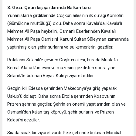
3. Gezi: Çetin kış şartlarında Balkan turu
Yunanistan’a girdiklerinde Coşkun ailesinin ilk durağı Komotini
(Gümülcine müftülüğü) oldu. Daha sonra Kavala’da, Kavala’lı
Mehmet Ali Paşa heykelini, Osmanlı Eserlerinden Kavala’lı
Mehmet Ali Paşa Camisini, Kanuni Sultan Süleyman zamanında
yaptırılmış olan şehir surlarını ve su kemerlerini gezdiler.
Rotalarını Selanik’e çeviren Coşkun ailesi, burada Mustafa
Kemal Atatürk’ün evini ve müzesini gezdikten sonra yine
Selanik’te bulunan Beyaz Kule’yi ziyaret ettiler.
Gezgin ikili Edessa şehrinden Makedonya’ya giriş yaparak
Üsküp’ü dolaştı. Daha sonra Bitola şehrinden Kosova’nın
Prizren şehrine geçtiler. Şehrin en önemli yapıtlarından olan ve
Osmanlı’dan kalan taş köprüyü, şehir surlarını ve Prizren
Kalesi’ni gezdiler.
Sırada sıcak bir ziyaret vardı. Peje şehrinde bulunan Mondial