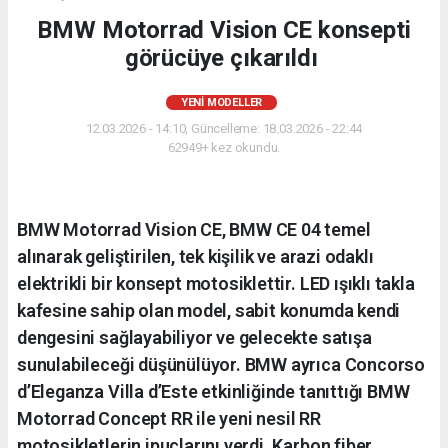
BMW Motorrad Vision CE konsepti
görücüye çıkarıldı
YENI MODELLER
12.03.2026 - 14:10, Güncelleme: 18.03.2026 - 22:44
62949+ kez okundu.
BMW Motorrad Vision CE, BMW CE 04 temel
alınarak geliştirilen, tek kişilik ve arazi odaklı
elektrikli bir konsept motosiklettir. LED ışıklı takla
kafesine sahip olan model, sabit konumda kendi
dengesini sağlayabiliyor ve gelecekte satışa
sunulabileceği düşünülüyor. BMW ayrıca Concorso
d’Eleganza Villa d’Este etkinliğinde tanıttığı BMW
Motorrad Concept RR ile yeni nesil RR
motosikletlerin ipuçlarını verdi. Karbon fiber