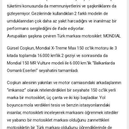
tüketimi konusunda da memnuniyetlerini ve şaşkınlıklarını da
gizleyemiyor. Gezilerinde kullandıkları 2 farklı modelin de
umduklarından çok daha az yakıt harcadığını ve inanılmaz bir
performans sergilediğini de ifade ediyorlar.
Avrupalıları şaşkına çeviren Türk markası motosiklet: MONDIAL
Gürsel Coşkun, Mondial X-Treme Max 150 cc’lik motoru ile 3
kıtada toplamda 16.000 km’lik 2 geziyi ve sonrasında da
Mondial 150 MR Vulture modeli ile 6.000 km.’lik “Balkanlarda
Osmanlı Eserleri” seyahatini tamamladı.
Coşkun ailesinin yakınları ve motor camiasındaki arkadaşlarının
“imkansız” olarak nitelendirdikleri bir seyahate 150 cc’lik yerli
marka bir motosiklet, üç çanta ve iki kişi başladılar. Yol
boyunca mola verdikleri tesis ve benzin istasyonlarındaki
insanlar, motosikleti inceleyerek markasını öğrenmek istediler
ve yabancı bir motosiklet markası olduğunu zannettikleri
motosikletin bir Türk markası olduğunu öğrendiklerinde de