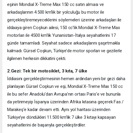
eşinin Mondial X-Treme Max 150 cc satın alması ve
arkadaşlarının 4.500 km’lik bir yolculuğu bu motor ile
gerçekleştiremeyeceklerini söylemeleri üzerine arkadaşları ile
iddaaya giren Coşkun ailesi, 150 cc’lik Mondial X-Treme Max
motorları ile 4500 km’lik Yunanistan-İtalya seyahatlerini 17
günde tamamladı. Seyahat sadece arkadaşlarını şaşırtmakla
kalmadı. Gürsel Coşkun, Türkiye’de motor sporları ve gezilerle
ilgilenen herkesin dikkatini çekti.
2.Gezi: Tek bir motosiklet, 3 kıta, 7 ülke
İddiasını gerçekleştirmesinin hemen ardından yeni bir gezi daha
planlayan Gürsel Coşkun ve eşi, Mondial X-Treme Max 150 cc
ile bu sefer Anadolu’dan Avrupa’nın ortası Paris’e ve bununla
da yetinmeyip İspanya üzerinden Afrika kıtasına geçerek Fas /
Marakeş’e kadar devam etti. Aynı yol haritası üzerinden
Türkiye’ye döndükleri 11.500 km’lik 7 ülke 3 kıtayı kapsayan
seyahatlerini de başarıyla gerçekleştirdiler.