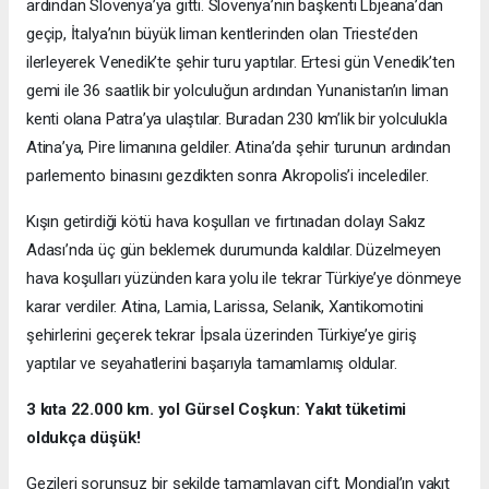
ardından Slovenya’ya gitti. Slovenya’nın başkenti Lbjeana’dan
geçip, İtalya’nın büyük liman kentlerinden olan Trieste’den
ilerleyerek Venedik’te şehir turu yaptılar. Ertesi gün Venedik’ten
gemi ile 36 saatlik bir yolculuğun ardından Yunanistan’ın liman
kenti olana Patra’ya ulaştılar. Buradan 230 km’lik bir yolculukla
Atina’ya, Pire limanına geldiler. Atina’da şehir turunun ardından
parlemento binasını gezdikten sonra Akropolis’i incelediler.
Kışın getirdiği kötü hava koşulları ve fırtınadan dolayı Sakız
Adası’nda üç gün beklemek durumunda kaldılar. Düzelmeyen
hava koşulları yüzünden kara yolu ile tekrar Türkiye’ye dönmeye
karar verdiler. Atina, Lamia, Larissa, Selanik, Xantikomotini
şehirlerini geçerek tekrar İpsala üzerinden Türkiye’ye giriş
yaptılar ve seyahatlerini başarıyla tamamlamış oldular.
3 kıta 22.000 km. yol Gürsel Coşkun: Yakıt tüketimi
oldukça düşük!
Gezileri sorunsuz bir şekilde tamamlayan çift, Mondial’ın yakıt