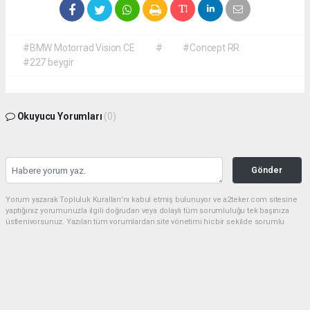
#BMW Motorrad Vision CE
#
#Concept RR
#227 beygir
Okuyucu Yorumları
(0)
Gönder
Yorum yazarak Topluluk Kuralları’nı kabul etmiş bulunuyor ve a2teker.com sitesine
yaptığınız yorumunuzla ilgili doğrudan veya dolaylı tüm sorumluluğu tek başınıza
üstleniyorsunuz. Yazılan tüm yorumlardan site yönetimi hiçbir şekilde sorumlu
tutulamaz.