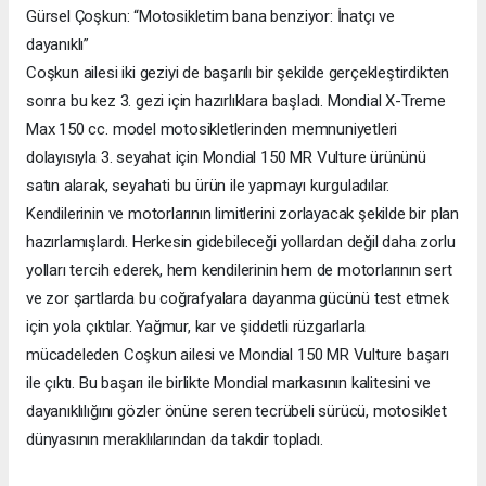
Gürsel Çoşkun: “Motosikletim bana benziyor: İnatçı ve
dayanıklı”
Coşkun ailesi iki geziyi de başarılı bir şekilde gerçekleştirdikten
sonra bu kez 3. gezi için hazırlıklara başladı. Mondial X-Treme
Max 150 cc. model motosikletlerinden memnuniyetleri
dolayısıyla 3. seyahat için Mondial 150 MR Vulture ürününü
satın alarak, seyahati bu ürün ile yapmayı kurguladılar.
Kendilerinin ve motorlarının limitlerini zorlayacak şekilde bir plan
hazırlamışlardı. Herkesin gidebileceği yollardan değil daha zorlu
yolları tercih ederek, hem kendilerinin hem de motorlarının sert
ve zor şartlarda bu coğrafyalara dayanma gücünü test etmek
için yola çıktılar. Yağmur, kar ve şiddetli rüzgarlarla
mücadeleden Coşkun ailesi ve Mondial 150 MR Vulture başarı
ile çıktı. Bu başarı ile birlikte Mondial markasının kalitesini ve
dayanıklılığını gözler önüne seren tecrübeli sürücü, motosiklet
dünyasının meraklılarından da takdir topladı.