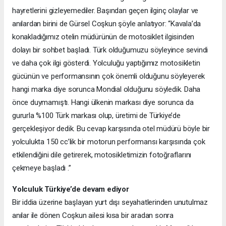
hayretlerini gizleyemediler. Başından geçen ilginç olaylar ve
anılardan birini de Gürsel Coşkun şöyle anlatıyor: “Kavala’da
konakladığımız otelin müdürünün de motosiklet ilgisinden
dolayı bir sohbet başladı. Türk olduğumuzu söyleyince sevindi
ve daha çok ilgi gösterdi. Yolculuğu yaptığımız motosikletin
gücünün ve performansının çok önemli olduğunu söyleyerek
hangi marka diye sorunca Mondial olduğunu söyledik. Daha
önce duymamıştı. Hangi ülkenin markası diye sorunca da
gururla %100 Türk markası olup, üretimi de Türkiye’de
gerçekleşiyor dedik. Bu cevap karşısında otel müdürü böyle bir
yolculukta 150 cc’lik bir motorun performansı karşısında çok
etkilendiğini dile getirerek, motosikletimizin fotoğraflarını
çekmeye başladı .”
Yolculuk Türkiye’de devam ediyor
Bir iddia üzerine başlayan yurt dışı seyahatlerinden unutulmaz
anılar ile dönen Coşkun ailesi kısa bir aradan sonra