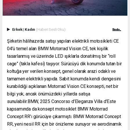
Erkek
|
Kadın
(Haberi Sesli Oku)
Şirketin hâlihazırda satışı yapılan elektrikli motosikleti CE
04’ü temel alan BMW Motorrad Vision CE, tek kişilik
tasarlanmış ve üzerinde LED ışıklarla donatılmış bir “roll
cage” (takla kafesi) taşıyor. Sürücüyü dik konumda tutan bir
koltuğa yer verilen konsept, genel olarak arazi odaklı ve
tamamen elektrikli yapıda. Sabit konumda kendi dengesini
kurabildiği açıklanan Motorrad Vision CE konsepti, net bir
bilgi yok; ancak önümüzdeki yıllarda satışa
sunulabilir.BMW, 2025 Concorso d’Eleganza Villa d’Este
kapsamında da konsept motosiklet BMW Motorrad
Concept RR’ı görücüye çıkarmıştı. BMW Motorrad Concept
RR, yeni nesil RR için bir önizleme sunuyor ve aerodinamik