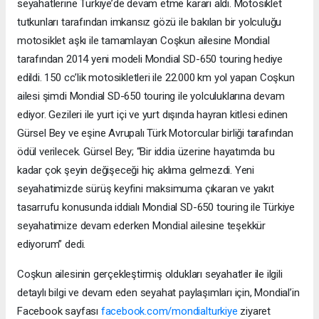
seyahatlerine Türkiye’de devam etme kararı aldı. Motosiklet
tutkunları tarafından imkansız gözü ile bakılan bir yolculuğu
motosiklet aşkı ile tamamlayan Coşkun ailesine Mondial
tarafından 2014 yeni modeli Mondial SD-650 touring hediye
edildi. 150 cc’lik motosikletleri ile 22.000 km yol yapan Coşkun
ailesi şimdi Mondial SD-650 touring ile yolculuklarına devam
ediyor. Gezileri ile yurt içi ve yurt dışında hayran kitlesi edinen
Gürsel Bey ve eşine Avrupalı Türk Motorcular birliği tarafından
ödül verilecek. Gürsel Bey; “Bir iddia üzerine hayatımda bu
kadar çok şeyin değişeceği hiç aklıma gelmezdi. Yeni
seyahatimizde sürüş keyfini maksimuma çıkaran ve yakıt
tasarrufu konusunda iddialı Mondial SD-650 touring ile Türkiye
seyahatimize devam ederken Mondial ailesine teşekkür
ediyorum” dedi.
Coşkun ailesinin gerçekleştirmiş oldukları seyahatler ile ilgili
detaylı bilgi ve devam eden seyahat paylaşımları için, Mondial’in
Facebook sayfası
facebook.com/mondialturkiye
ziyaret