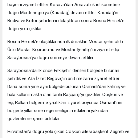
bayisini ziyaret ettiler. Kosova’dan Arnavutluk istikametine
doğru Montenegro’ya (Karadağ) devam ettiler. Karadağ’ın
Budva ve Kotor şehirlerini dolaştıktan sonra Bosna Hersek’e
doğru yola çıktılar.
Bosna Hersek’e ulaştıklarında ilk durakları Mostar şehri oldu.
Ünlü Mostar Köprüsü’nü ve Mostar Şehitliği’ni ziyaret edip
Saraybosna’ya doğru sürmeye devam ettiler.
Saraybosna’da ilk önce Eskişehir denilen bölgede bulunan
şehitlik ve Alia İzzet Begoviç’in anıt mezarını ziyaret ettiler.
Daha sonra yine aynı bölgede bulunan Osmanlı’dan kalmış ve
hala kullanılmakta olan tarihi Başçarşı’yı gezdiler. Coşkun ve
eşi, Balkan bölgesine yaptıkları ziyaret boyunca Osmanlı’nın
bölgede yıllar süren egemenliğinin etkilerini yakından
gözlemleme şansı buldular.
Hırvatistan’a doğru yola çıkan Coşkun ailesi başkent Zagreb ve