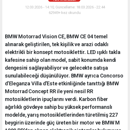
12.03.2026 - 14:10, Güncelleme: 18.03.2026 - 22:44
62949+ kez okundu.
BMW Motorrad Vision CE, BMW CE 04 temel
alınarak geliştirilen, tek kişilik ve arazi odaklı
elektrikli bir konsept motosiklettir. LED ışıklı takla
kafesine sahip olan model, sabit konumda kendi
dengesini sağlayabiliyor ve gelecekte satışa
sunulabileceği düşünülüyor. BMW ayrıca Concorso
d’Eleganza Villa d’Este etkinliğinde tanıttığı BMW
Motorrad Concept RR ile yeni nesil RR
motosikletlerin ipuçlarını verdi. Karbon fiber
ağırlıklı gövdeye sahip bu yüksek performanslı
modelde, yarış motosikletlerinden türetilmiş 227
beygirin üzerinde güç üreten bir motor ve BMW M