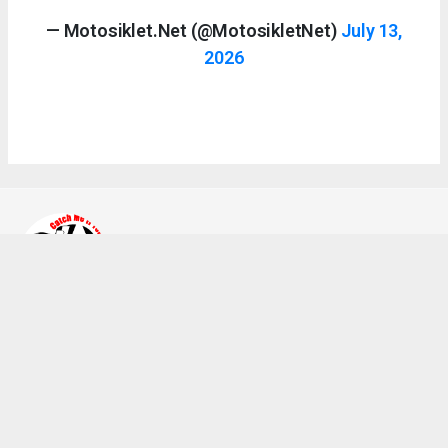
— Motosiklet.Net (@MotosikletNet)
July 13,
2026
Ahmet Bozkurt
bilgi@a2teker.com
Okuyucu Yorumları
(0)
Gönder