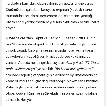
hareketsiz kalmaları, olayın vahametini gözler önüne serdi.
Görüntülerde şahısların koruyucu ekipman (kask vb.) takıp
takmadıkları net olarak seçilemese de, çarpmanın yarattığı
kinetik enerji yaralanmanın boyutunun ciddi olabileceğine işaret
ediyor.
Çevredekilerden Tepki ve Panik: "Bu Kadar Hızlı Gelinir
mi?"
Kaza anında otoparkta bulunan diğer vatandaşlar büyük
bir şok yaşadı. Çarpışma sesinin ardından olay yerine koşan
çevredekilerin yaşadığı panik, videodaki ses kayıtlarına da
yansıdı. Videoda net bir şekilde duyulan
"Aaa çok kötü!"
,
"Nasıl
araba kullanıyor ya!"
ve özellikle
"Bu kadar hızlı gelinir mi?"
şeklindeki tepkiler, otopark içi hız sınırlarına uyulmamasının ne
kadar ölümcül sonuçlar doğurabileceğini bir kez daha kanıtladı.
Vatandaşlar panik halinde kazazedelerin yardımına koşarken,
otopark güvenliğinin ve sağlık ekiplerinin olaya hızla müdahale
etmesi bekleniyor.