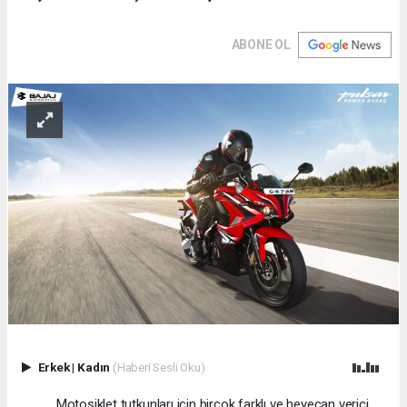
ABONE OL
Erkek
|
Kadın
(Haberi Sesli Oku)
Motosiklet tutkunları için birçok farklı ve heyecan verici