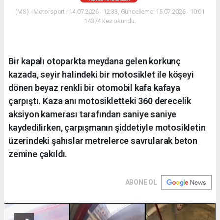
(MS) - Motorsport | 14.07.2026 - 12:33, Güncelleme: 15.07.2026 - 10:01
14374 kez okundu.
Bir kapalı otoparkta meydana gelen korkunç
kazada, seyir halindeki bir motosiklet ile köşeyi
dönen beyaz renkli bir otomobil kafa kafaya
çarpıştı. Kaza anı motosikletteki 360 derecelik
aksiyon kamerası tarafından saniye saniye
kaydedilirken, çarpışmanın şiddetiyle motosikletin
üzerindeki şahıslar metrelerce savrularak beton
zemine çakıldı.
ABONE OL