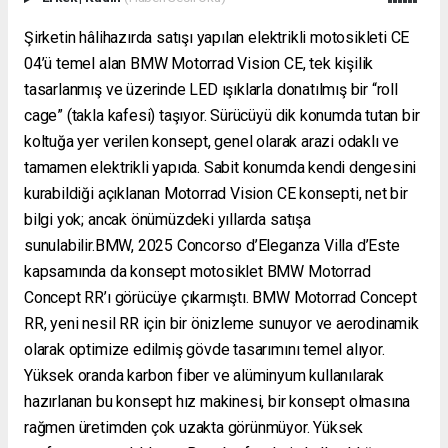
Şirketin hâlihazırda satışı yapılan elektrikli motosikleti CE
04’ü temel alan BMW Motorrad Vision CE, tek kişilik
tasarlanmış ve üzerinde LED ışıklarla donatılmış bir “roll
cage” (takla kafesi) taşıyor. Sürücüyü dik konumda tutan bir
koltuğa yer verilen konsept, genel olarak arazi odaklı ve
tamamen elektrikli yapıda. Sabit konumda kendi dengesini
kurabildiği açıklanan Motorrad Vision CE konsepti, net bir
bilgi yok; ancak önümüzdeki yıllarda satışa
sunulabilir.BMW, 2025 Concorso d’Eleganza Villa d’Este
kapsamında da konsept motosiklet BMW Motorrad
Concept RR’ı görücüye çıkarmıştı. BMW Motorrad Concept
RR, yeni nesil RR için bir önizleme sunuyor ve aerodinamik
olarak optimize edilmiş gövde tasarımını temel alıyor.
Yüksek oranda karbon fiber ve alüminyum kullanılarak
hazırlanan bu konsept hız makinesi, bir konsept olmasına
rağmen üretimden çok uzakta görünmüyor. Yüksek