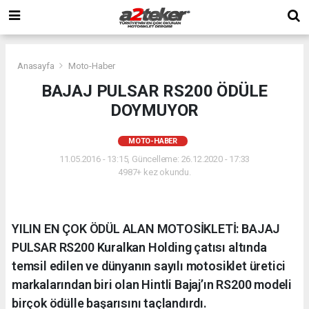
Anasayfa
Moto-Haber
BAJAJ PULSAR RS200 ÖDÜLE
DOYMUYOR
MOTO-HABER
11.05.2016 - 13:15, Güncelleme: 26.12.2020 - 17:33
4987+ kez okundu.
YILIN EN ÇOK ÖDÜL ALAN MOTOSİKLETİ: BAJAJ
PULSAR RS200 Kuralkan Holding çatısı altında
temsil edilen ve dünyanın sayılı motosiklet üretici
markalarından biri olan Hintli Bajaj’ın RS200 modeli
birçok ödülle başarısını taçlandırdı.