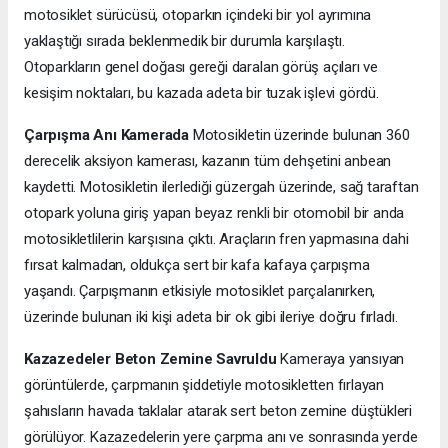
motosiklet sürücüsü, otoparkın içindeki bir yol ayrımına
yaklaştığı sırada beklenmedik bir durumla karşılaştı.
Otoparkların genel doğası gereği daralan görüş açıları ve
kesişim noktaları, bu kazada adeta bir tuzak işlevi gördü.
Çarpışma Anı Kamerada
Motosikletin üzerinde bulunan 360
derecelik aksiyon kamerası, kazanın tüm dehşetini anbean
kaydetti. Motosikletin ilerlediği güzergah üzerinde, sağ taraftan
otopark yoluna giriş yapan beyaz renkli bir otomobil bir anda
motosikletlilerin karşısına çıktı. Araçların fren yapmasına dahi
fırsat kalmadan, oldukça sert bir kafa kafaya çarpışma
yaşandı. Çarpışmanın etkisiyle motosiklet parçalanırken,
üzerinde bulunan iki kişi adeta bir ok gibi ileriye doğru fırladı.
Kazazedeler Beton Zemine Savruldu
Kameraya yansıyan
görüntülerde, çarpmanın şiddetiyle motosikletten fırlayan
şahısların havada taklalar atarak sert beton zemine düştükleri
görülüyor. Kazazedelerin yere çarpma anı ve sonrasında yerde