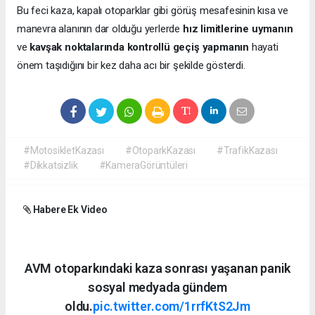
Bu feci kaza, kapalı otoparklar gibi görüş mesafesinin kısa ve
manevra alanının dar olduğu yerlerde
hız limitlerine uymanın
ve
kavşak noktalarında kontrollü geçiş yapmanın
hayati
önem taşıdığını bir kez daha acı bir şekilde gösterdi.
#MotosikletKazası
#OtoparkKazası
#TrafikKazası
#Dikkatsizlik
#KameraGörüntüleri
Habere Ek Video
AVM otoparkındaki kaza sonrası yaşanan panik
sosyal medyada gündem
oldu.
pic.twitter.com/1rrfKtS2Jm