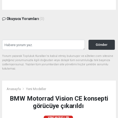
Okuyucu Yorumları
(0)
Gönder
Yorum yazarak Topluluk Kuralları’nı kabul etmiş bulunuyor ve a2teker.com sitesine
yaptığınız yorumunuzla ilgili doğrudan veya dolaylı tüm sorumluluğu tek başınıza
üstleniyorsunuz. Yazılan tüm yorumlardan site yönetimi hiçbir şekilde sorumlu
tutulamaz.
Anasayfa
Yeni Modeller
BMW Motorrad Vision CE konsepti
görücüye çıkarıldı
YENI MODELLER