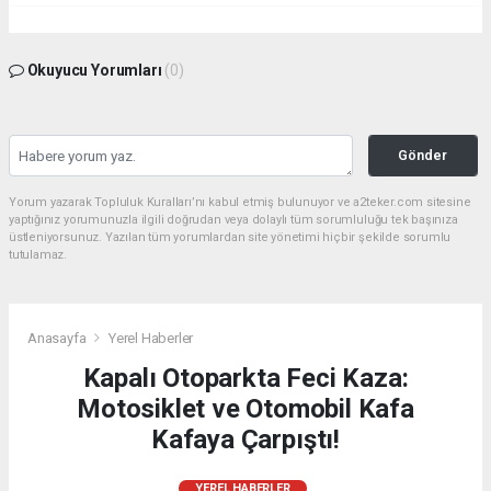
Okuyucu Yorumları
(0)
Gönder
Yorum yazarak Topluluk Kuralları’nı kabul etmiş bulunuyor ve a2teker.com sitesine
yaptığınız yorumunuzla ilgili doğrudan veya dolaylı tüm sorumluluğu tek başınıza
üstleniyorsunuz. Yazılan tüm yorumlardan site yönetimi hiçbir şekilde sorumlu
tutulamaz.
Anasayfa
Yerel Haberler
Kapalı Otoparkta Feci Kaza:
Motosiklet ve Otomobil Kafa
Kafaya Çarpıştı!
YEREL HABERLER