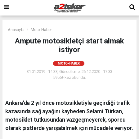
Anasayfa
Moto-Haber
Ampute motosikletçi start almak
istiyor
MOTO-HABER
31.01.2019 - 14:33, Güncelleme: 26.12.2020 - 17:33
5955+ kez okundu.
Ankara'da 2 yıl önce motosikletiyle geçirdiği trafik
kazasında sağ ayağını kaybeden Selami Türkan,
motosiklet tutkusundan vazgeçmeyerek, sporcu
olarak pistlerde yarışabilmek için mücadele veriyor.