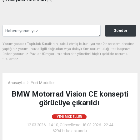
Gönder
Yorum yazarak Topluluk Kuralları’nı kabul etmiş bulunuyor ve a2teker.com sitesine
yaptığınız yorumunuzla ilgili doğrudan veya dolaylı tüm sorumluluğu tek başınıza
üstleniyorsunuz. Yazılan tüm yorumlardan site yönetimi hiçbir şekilde sorumlu
tutulamaz.
Anasayfa
Yeni Modeller
BMW Motorrad Vision CE konsepti
görücüye çıkarıldı
YENI MODELLER
12.03.2026 - 14:10, Güncelleme: 18.03.2026 - 22:44
62941+ kez okundu.