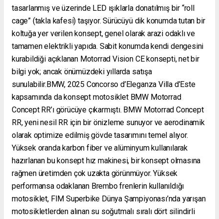
tasarlanmış ve üzerinde LED ışıklarla donatılmış bir “roll
cage” (takla kafesi) taşıyor. Sürücüyü dik konumda tutan bir
koltuğa yer verilen konsept, genel olarak arazi odaklı ve
tamamen elektrikli yapıda. Sabit konumda kendi dengesini
kurabildiği açıklanan Motorrad Vision CE konsepti, net bir
bilgi yok; ancak önümüzdeki yıllarda satışa
sunulabilir.BMW, 2025 Concorso d’Eleganza Villa d’Este
kapsamında da konsept motosiklet BMW Motorrad
Concept RR’ı görücüye çıkarmıştı. BMW Motorrad Concept
RR, yeni nesil RR için bir önizleme sunuyor ve aerodinamik
olarak optimize edilmiş gövde tasarımını temel alıyor.
Yüksek oranda karbon fiber ve alüminyum kullanılarak
hazırlanan bu konsept hız makinesi, bir konsept olmasına
rağmen üretimden çok uzakta görünmüyor. Yüksek
performansa odaklanan Brembo frenlerin kullanıldığı
motosiklet, FIM Superbike Dünya Şampiyonası’nda yarışan
motosikletlerden alınan su soğutmalı sıralı dört silindirli