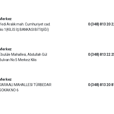
Merkez
Yedi Aralık mah. Cumhuriyet cad.
0 (348) 813 20 2
No:1(KİLİS İŞ BANKASI BİTİŞİĞİ)
Merkez
Ebulüle Mahallesi, Abdullah Gül
0 (348) 813 22 2
Bulvarı No:5 Merkez Kilis
Merkez
KARAALI MAHALLESI TÜRBEDAR
0 (348) 813 20 8
SOKAK NO 6