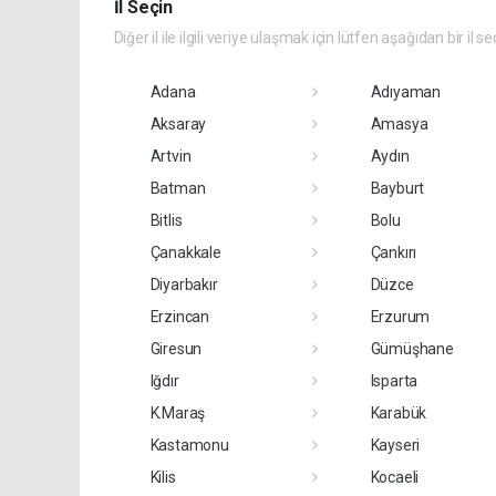
İl Seçin
Diğer il ile ilgili veriye ulaşmak için lütfen aşağıdan bir il se
Adana
Adıyaman
Aksaray
Amasya
Artvin
Aydın
Batman
Bayburt
Bitlis
Bolu
Çanakkale
Çankırı
Diyarbakır
Düzce
Erzincan
Erzurum
Giresun
Gümüşhane
Iğdır
Isparta
K.Maraş
Karabük
Kastamonu
Kayseri
Kilis
Kocaeli