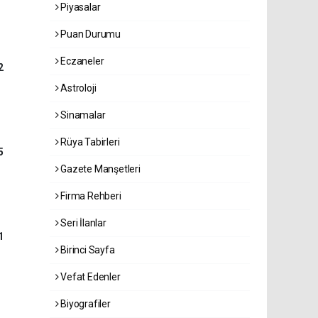
Piyasalar
Puan Durumu
Eczaneler
2
Astroloji
Sinamalar
Rüya Tabirleri
5
Gazete Manşetleri
Firma Rehberi
Seri İlanlar
1
Birinci Sayfa
Vefat Edenler
Biyografiler