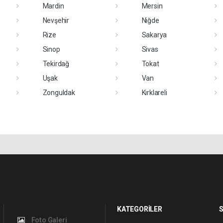
Mardin
Mersin
Nevşehir
Niğde
Rize
Sakarya
Sinop
Sivas
Tekirdağ
Tokat
Uşak
Van
Zonguldak
Kırklareli
KATEGORİLER
S
Foto Galeri