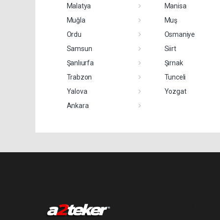
Malatya
Manisa
Muğla
Muş
Ordu
Osmaniye
Samsun
Siirt
Şanlıurfa
Şırnak
Trabzon
Tunceli
Yalova
Yozgat
Ankara
Pro-0.110