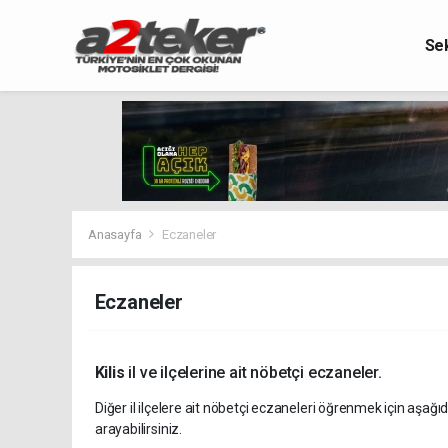
Se
Anasayfa
Eczaneler
Eczaneler
Kilis
il ve ilçelerine ait nöbetçi eczaneler.
Diğer il ilçelere ait nöbetçi eczaneleri öğrenmek için aşağıd
arayabilirsiniz.