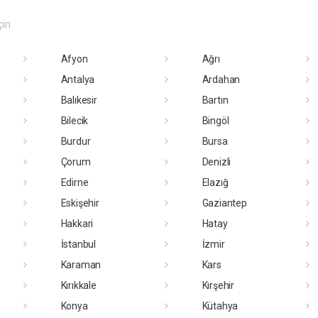
çin
Afyon
Ağrı
Antalya
Ardahan
Balıkesir
Bartın
Bilecik
Bingöl
Burdur
Bursa
Çorum
Denizli
Edirne
Elazığ
Eskişehir
Gaziantep
Hakkari
Hatay
İstanbul
İzmir
Karaman
Kars
Kırıkkale
Kırşehir
Konya
Kütahya