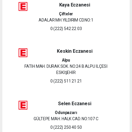
Kaya Eczanesi
Çifteler
ADALAR MH.YILDIRIM CD.NO:1
0 (222) 542 22 03
Keskin Eczanesi
Alpu
FATİH MAH. DURAK SOK. NO:24 B ALPU İLÇESİ
ESKİŞEHİR
0 (222) 511 21 21
Selen Eczanesi
Odunpazarı
GÜLTEPE MAH. HALK CAD. NO:107 C
0 (222) 250 40 50