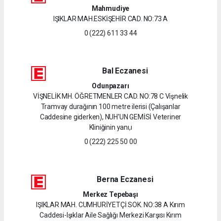
Mahmudiye
IŞIKLAR MAH.ESKİŞEHİR CAD. NO:73 A
0 (222) 611 33 44
Bal Eczanesi
Odunpazarı
VİŞNELİK MH. ÖĞRETMENLER CAD. NO:78 C Vişnelik
Tramvay durağının 100 metre ilerisi (Çalışanlar
Caddesine giderken), NUH'UN GEMİSİ Veteriner
Kliniğinin yanı,ı
0 (222) 225 50 00
Berna Eczanesi
Merkez Tepebaşı
IŞIKLAR MAH. CUMHURİYETÇİ SOK. NO:38 A Kırım
Caddesi-Işıklar Aile Sağlığı Merkezi Karşısı Kırım