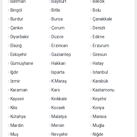
Batman
Bayburt
Bilecik
Bingöl
Bitlis
Bolu
Burdur
Bursa
Çanakkale
Çankırı
Çorum
Denizli
Diyarbakır
Düzce
Edirne
Elazığ
Erzincan
Erzurum
Eskişehir
Gaziantep
Giresun
Gümüşhane
Hakkari
Hatay
Iğdır
Isparta
İstanbul
İzmir
K.Maraş
Karabük
Karaman
Kars
Kastamonu
Kayseri
Kırıkkale
Kırşehir
Kilis
Kocaeli
Konya
Kütahya
Malatya
Manisa
Mardin
Mersin
Muğla
Muş
Nevşehir
Niğde