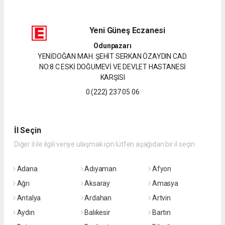
Yeni Güneş Eczanesi
Odunpazarı
YENİDOĞAN MAH. ŞEHİT SERKAN ÖZAYDIN CAD.
NO:8 C ESKİ DOĞUMEVİ VE DEVLET HASTANESİ
KARŞISI
0 (222) 237 05 06
İl Seçin
Diğer il ile ilgili veriye ulaşmak için lütfen aşağıdan bir il seçin
Adana
Adıyaman
Afyon
Ağrı
Aksaray
Amasya
Antalya
Ardahan
Artvin
Aydın
Balıkesir
Bartın