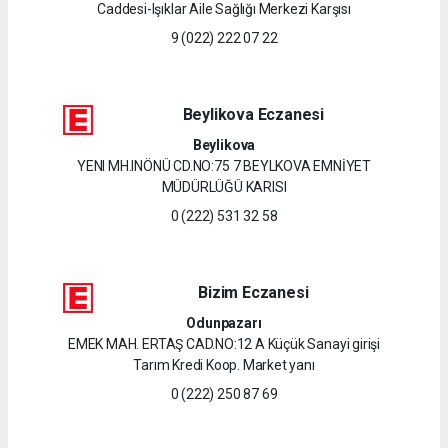
Caddesi-Işıklar Aile Sağlığı Merkezi Karşısı
9 (022) 222 07 22
Beylikova Eczanesi
Beylikova
YENI MH.INÖNÜ CD.NO:75 7 BEYLKOVA EMNİYET
MÜDÜRLÜĞÜ KARISI
0 (222) 531 32 58
Bizim Eczanesi
Odunpazarı
EMEK MAH. ERTAŞ CAD.NO:12 A Küçük Sanayi girişi
Tarım Kredi Koop. Market yanı
0 (222) 250 87 69