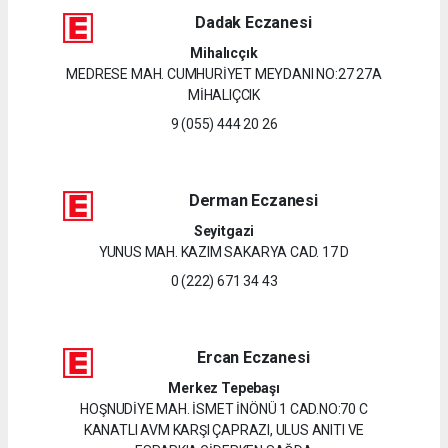
Dadak Eczanesi
Mihalıcçık
MEDRESE MAH. CUMHURİYET MEYDANI NO:27 27A
MİHALIÇCIK
9 (055) 444 20 26
Derman Eczanesi
Seyitgazi
YUNUS MAH. KAZIM SAKARYA CAD. 17 D
0 (222) 671 34 43
Ercan Eczanesi
Merkez Tepebaşı
HOŞNUDİYE MAH. İSMET İNÖNÜ 1 CAD.NO:70 C
KANATLI AVM KARŞI ÇAPRAZI, ULUS ANITI VE