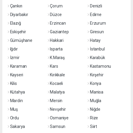
Çankırı
Çorum
Denizli
Diyarbakır
Düzce
Edirne
Elazığ
Erzincan
Erzurum
Eskişehir
Gaziantep
Giresun
Gümüşhane
Hakkari
Hatay
Iğdır
Isparta
İstanbul
İzmir
K.Maraş
Karabük
Karaman
Kars
Kastamonu
Kayseri
Kırıkkale
Kırşehir
Kilis
Kocaeli
Konya
Kütahya
Malatya
Manisa
Mardin
Mersin
Muğla
Muş
Nevşehir
Niğde
Ordu
Osmaniye
Rize
Sakarya
Samsun
Siirt