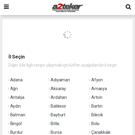
İl Seçin
Diğer il ile ilgili veriye ulaşmak için lütfen aşağıdan bir il seçin
Adana
Adıyaman
Afyon
Ağrı
Aksaray
Amasya
Antalya
Ardahan
Artvin
Aydın
Balıkesir
Bartın
Batman
Bayburt
Bilecik
Bingöl
Bitlis
Bolu
Burdur
Bursa
Çanakkale