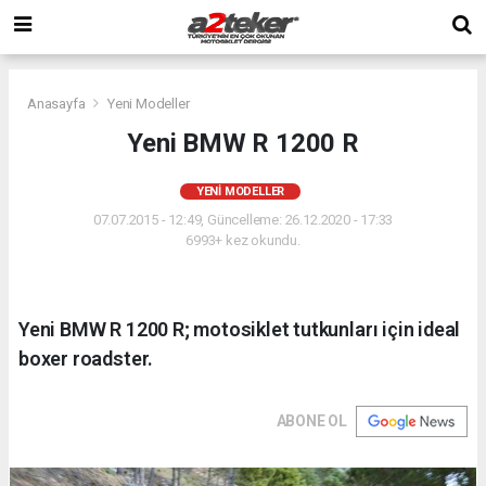
Anasayfa
Yeni Modeller
Yeni BMW R 1200 R
YENI MODELLER
07.07.2015 - 12:49, Güncelleme: 26.12.2020 - 17:33
6993+ kez okundu.
Yeni BMW R 1200 R; motosiklet tutkunları için ideal
boxer roadster.
ABONE OL