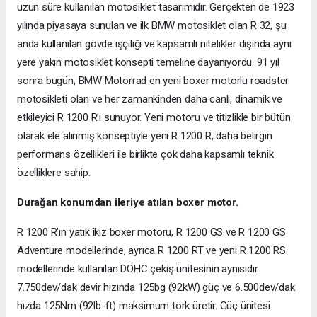
uzun süre kullanılan motosiklet tasarımıdır. Gerçekten de 1923
yılında piyasaya sunulan ve ilk BMW motosiklet olan R 32, şu
anda kullanılan gövde işçiliği ve kapsamlı nitelikler dışında aynı
yere yakın motosiklet konsepti temeline dayanıyordu. 91 yıl
sonra bugün, BMW Motorrad en yeni boxer motorlu roadster
motosikleti olan ve her zamankinden daha canlı, dinamik ve
etkileyici R 1200 R’ı sunuyor. Yeni motoru ve titizlikle bir bütün
olarak ele alınmış konseptiyle yeni R 1200 R, daha belirgin
performans özellikleri ile birlikte çok daha kapsamlı teknik
özelliklere sahip.
Durağan konumdan ileriye atılan boxer motor.
R 1200 R’ın yatık ikiz boxer motoru, R 1200 GS ve R 1200 GS
Adventure modellerinde, ayrıca R 1200 RT ve yeni R 1200 RS
modellerinde kullanılan DOHC çekiş ünitesinin aynısıdır.
7.750dev/dak devir hızında 125bg (92kW) güç ve 6.500dev/dak
hızda 125Nm (92lb-ft) maksimum tork üretir. Güç ünitesi