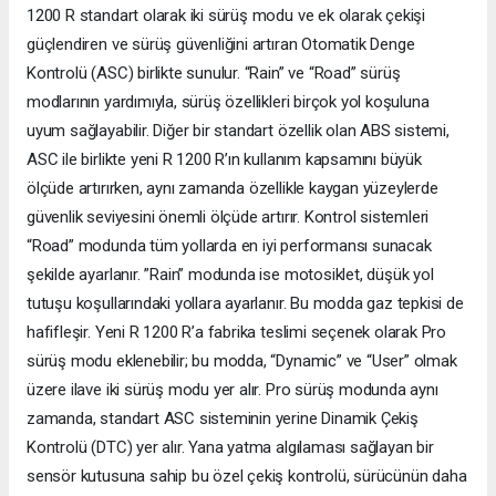
1200 R standart olarak iki sürüş modu ve ek olarak çekişi
güçlendiren ve sürüş güvenliğini artıran Otomatik Denge
Kontrolü (ASC) birlikte sunulur. “Rain” ve “Road” sürüş
modlarının yardımıyla, sürüş özellikleri birçok yol koşuluna
uyum sağlayabilir. Diğer bir standart özellik olan ABS sistemi,
ASC ile birlikte yeni R 1200 R’ın kullanım kapsamını büyük
ölçüde artırırken, aynı zamanda özellikle kaygan yüzeylerde
güvenlik seviyesini önemli ölçüde artırır. Kontrol sistemleri
“Road” modunda tüm yollarda en iyi performansı sunacak
şekilde ayarlanır. ”Rain” modunda ise motosiklet, düşük yol
tutuşu koşullarındaki yollara ayarlanır. Bu modda gaz tepkisi de
hafifleşir. Yeni R 1200 R’a fabrika teslimi seçenek olarak Pro
sürüş modu eklenebilir; bu modda, “Dynamic” ve “User” olmak
üzere ilave iki sürüş modu yer alır. Pro sürüş modunda aynı
zamanda, standart ASC sisteminin yerine Dinamik Çekiş
Kontrolü (DTC) yer alır. Yana yatma algılaması sağlayan bir
sensör kutusuna sahip bu özel çekiş kontrolü, sürücünün daha