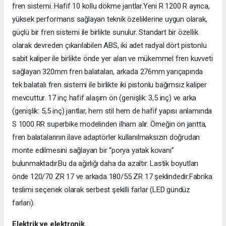
fren sistemi. Hafif 10 kollu dökme jantlar.Yeni R 1200 R ayrıca,
yüksek performans sağlayan teknik özeliklerine uygun olarak,
güçlü bir fren sistemi ile birlikte sunulur. Standart bir özellik
olarak devreden çıkarılabilen ABS, iki adet radyal dört pistonlu
sabit kaliper ile birlikte önde yer alan ve mükemmel fren kuvveti
sağlayan 320mm fren balataları, arkada 276mm yarıçapında
tek balatalı fren sistemi ile birlikte iki pistonlu bağımsız kaliper
mevcuttur. 17 inç hafif alaşım ön (genişlik: 3,5 inç) ve arka
(genişlik: 5,5 inç) jantlar, hem stil hem de hafif yapısı anlamında
S 1000 RR superbike modelinden ilham alır. Örneğin ön jantta,
fren balatalarının ilave adaptörler kullanılmaksızın doğrudan
monte edilmesini sağlayan bir “porya yatak kovanı”
bulunmaktadır.Bu da ağırlığı daha da azaltır. Lastik boyutları
önde 120/70 ZR 17 ve arkada 180/55 ZR 17 şeklindedir.Fabrika
teslimi seçenek olarak serbest şekilli farlar (LED gündüz
farları).
Elektrik ve elektronik.