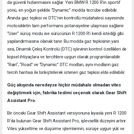
da güvenli hızlanmasını sağlar. Yeni BMW R 1200 R’ın sportif
yönü, en yoğun şekilde “Dynamic” modda tecrübe edilebilir.
Anında gaz tepkisi ve DTC’nin kontrollü müdahalesi sayesinde
motosikletin tam performans potansiyeline ulaşması sağlanır.
“User” sürüş modu ise sürücünün R 1200 R’ı kendi istediği gibi
yapılandırmasına olanak tanır. Bu modda gaz tepkisinin yanı
sıra, Dinamik Çekiş Kontrolü (DTC) işlevinin kontrol özellikleri de
kişisel ihtiyaçlara ve tercihlere uygun olarak programlanabilir.
“Rain”, “Road” ve “Dynamic” DTC modları, aynı modların gaz
tercih haritası ile birleştirilerek istenen gaz tepkisi elde edilebilir.
Güç akışında neredeyse hiçbir müdahale olmadan vites
değiştirmek için, fabrika teslimi seçenek olarak Gear Shift
Assistant Pro.
Bir önceki Gear Shift Assistant versiyonuna kıyasla yeni R 1200
R’da bulunan Gear Shift Assistant Pro, işlevsellik düzeyini artırır.
Vites yükseltme ve düşürme işlemlerinin, sürüşe uygun yük ve