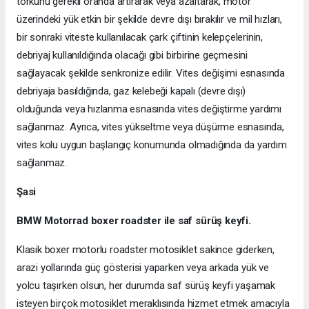
torkunu gerekli oranda artırarak veya azaltarak, motor
üzerindeki yük etkin bir şekilde devre dışı bırakılır ve mil hızları,
bir sonraki viteste kullanılacak çark çiftinin kelepçelerinin,
debriyaj kullanıldığında olacağı gibi birbirine geçmesini
sağlayacak şekilde senkronize edilir. Vites değişimi esnasında
debriyaja basıldığında, gaz kelebeği kapalı (devre dışı)
olduğunda veya hızlanma esnasında vites değiştirme yardımı
sağlanmaz. Ayrıca, vites yükseltme veya düşürme esnasında,
vites kolu uygun başlangıç konumunda olmadığında da yardım
sağlanmaz.
Şasi
BMW Motorrad boxer roadster ile saf sürüş keyfi.
Klasik boxer motorlu roadster motosiklet sakince giderken,
arazi yollarında güç gösterisi yaparken veya arkada yük ve
yolcu taşırken olsun, her durumda saf sürüş keyfi yaşamak
isteyen birçok motosiklet meraklısında hizmet etmek amacıyla