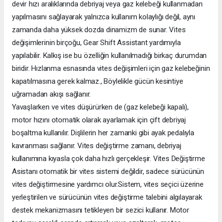
devir hızı aralıklarında debriyaj veya gaz kelebeği kullanmadan
yapılmasını sağlayarak yalnızca kullanım kolaylığı değil, aynı
zamanda daha yüksek dozda dinamizm de sunar. Vites
değişimlerinin birçoğu, Gear Shift Assistant yardımıyla
yapılabilir. Kalkış ise bu özelliğin kullanılmadığı birkaç durumdan
biridir. Hızlanma esnasında vites değişimleri için gaz kelebeğinin
kapatılmasına gerek kalmaz., Böylelikle gücün kesintiye
uğramadan akışı sağlanır.
Yavaşlarken ve vites düşürürken de (gaz kelebeği kapalı),
motor hızını otomatik olarak ayarlamak için çift debriyaj
boşaltma kullanılır. Dişlilerin her zamanki gibi ayak pedalıyla
kavranması sağlanır. Vites değiştirme zamanı, debriyaj
kullanımına kıyasla çok daha hızlı gerçekleşir. Vites Değiştirme
Asistanı otomatik bir vites sistemi değildir, sadece sürücünün
vites değiştirmesine yardımcı olur.Sistem, vites seçici üzerine
yerleştirilen ve sürücünün vites değiştirme talebini algılayarak
destek mekanizmasını tetikleyen bir sezici kullanır. Motor