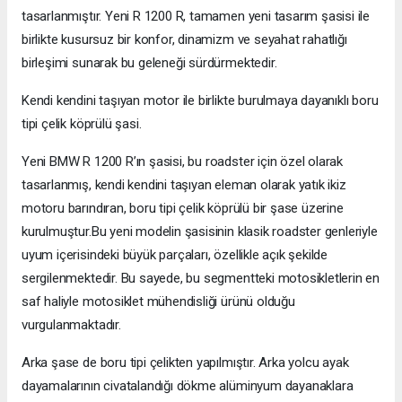
tasarlanmıştır. Yeni R 1200 R, tamamen yeni tasarım şasisi ile
birlikte kusursuz bir konfor, dinamizm ve seyahat rahatlığı
birleşimi sunarak bu geleneği sürdürmektedir.
Kendi kendini taşıyan motor ile birlikte burulmaya dayanıklı boru
tipi çelik köprülü şasi.
Yeni BMW R 1200 R’ın şasisi, bu roadster için özel olarak
tasarlanmış, kendi kendini taşıyan eleman olarak yatık ikiz
motoru barındıran, boru tipi çelik köprülü bir şase üzerine
kurulmuştur.Bu yeni modelin şasisinin klasik roadster genleriyle
uyum içerisindeki büyük parçaları, özellikle açık şekilde
sergilenmektedir. Bu sayede, bu segmentteki motosikletlerin en
saf haliyle motosiklet mühendisliği ürünü olduğu
vurgulanmaktadır.
Arka şase de boru tipi çelikten yapılmıştır. Arka yolcu ayak
dayamalarının civatalandığı dökme alüminyum dayanaklara