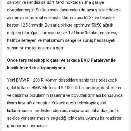
sahiptir ve kendisi de dört farklı noktadan ana şasiye
cıvatalanmıştır. Sürücü ayak dayamaları da aynı şekilde dökme
alüminyumdan imal edilmiştir. Gidon açısı 62.3º ve tekerlek
kasteri 125.6mm’dir. Bunlarla birlikte optimum 50:50 ağırlık
dağılımı (durağan, sürücüsüz) ve 1.515mm’lik aks mesafesi,
hafifçe ilerleyen ve maksimum denge ile sürüş hassasiyeti
sunan bir motor anlamına gelir.
Önde ters teleskopik çatal ve arkada EVO Paralever ile
klasik tekerlek süspansiyonu.
Yeni BMW R 1200 R, 46mm desteklere sahip ters teleskopik
çatal kullanır. BMW Motorrad S 1000 RR superbike, desteklerin
ve daldırma borularının tasarımı ve boyutlandırması konusunda
ilham kaynağı olmuştur. Yüksek güçlü teleskopik çatal
kullanılmasının nedenlerinden biri, radyatörün daha düzgün bir
şekilde yerleştirilmesini sağladığı için daha uyumlu bir roadster
görünümü sunmasıdır.