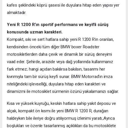
kafes şeklindeki köprü şasesi ile duyulara hitap eden yapısı yer
almaktadır.
Yeni R 1200 R’ın sportif performans ve keyifli sürüş
konusunda uzman karakteri.
Kompakt, sıkı ve sert hatlara sahip yeni R 1200 R’ın oranları,
kendisinden önceki tüm diğer BMW boxer Roadster
motosikletlerden daha çevik ve dinamik bir sürüş deneyimi
vaad eder. Şehirde, arazide veya dağ yollarında kullanmanız
fark etmez; hangi açıdan bakılırsa bakılsın, tasarımı her
kıvrımıyla tam bir sürüş keyfi sunar. BMW Motorrad’ın imza
niteliğindeki işlevselliği, duyulara hitap eden karakteri ve
dinamizmi ile motosiklet sürmenin özünü yakalamanızı sağlar.
Kısa ve yüksek kuyruğu, keskin hatlara sahip yakıt deposu ve
alçak, kompakt ön kısmı ile yeni BMW R 1200 R, durağan
haldeyken bile ileriye doğru atılıyormuş izlenimi yaratı.;Ayrıca
boşlukları ve özenle tasarlanmış açıklıkları da bu motosiklete