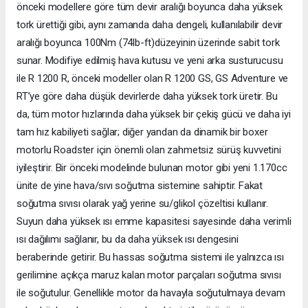
önceki modellere göre tüm devir aralığı boyunca daha yüksek
tork ürettiği gibi, aynı zamanda daha dengeli, kullanılabilir devir
aralığı boyunca 100Nm (74lb-ft)düzeyinin üzerinde sabit tork
sunar. Modifiye edilmiş hava kutusu ve yeni arka susturucusu
ile R 1200 R, önceki modeller olan R 1200 GS, GS Adventure ve
RT’ye göre daha düşük devirlerde daha yüksek tork üretir. Bu
da, tüm motor hızlarında daha yüksek bir çekiş gücü ve daha iyi
tam hız kabiliyeti sağlar; diğer yandan da dinamik bir boxer
motorlu Roadster için önemli olan zahmetsiz sürüş kuvvetini
iyileştirir. Bir önceki modelinde bulunan motor gibi yeni 1.170cc
ünite de yine hava/sıvı soğutma sistemine sahiptir. Fakat
soğutma sıvısı olarak yağ yerine su/glikol çözeltisi kullanır.
Suyun daha yüksek ısı emme kapasitesi sayesinde daha verimli
ısı dağılımı sağlanır, bu da daha yüksek ısı dengesini
beraberinde getirir. Bu hassas soğutma sistemi ile yalnızca ısı
gerilimine açıkça maruz kalan motor parçaları soğutma sıvısı
ile soğutulur. Genellikle motor da havayla soğutulmaya devam