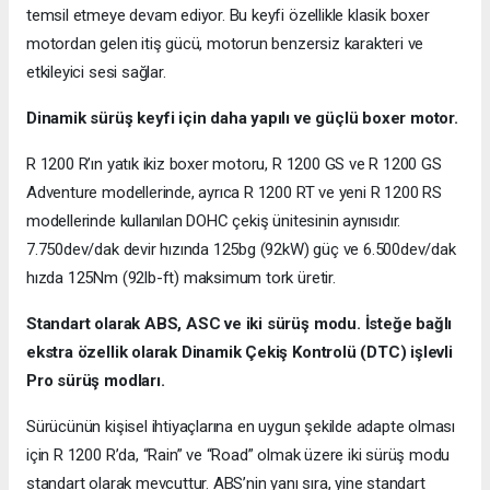
temsil etmeye devam ediyor. Bu keyfi özellikle klasik boxer
motordan gelen itiş gücü, motorun benzersiz karakteri ve
etkileyici sesi sağlar.
Dinamik sürüş keyfi için daha yapılı ve güçlü boxer motor.
R 1200 R’ın yatık ikiz boxer motoru, R 1200 GS ve R 1200 GS
Adventure modellerinde, ayrıca R 1200 RT ve yeni R 1200 RS
modellerinde kullanılan DOHC çekiş ünitesinin aynısıdır.
7.750dev/dak devir hızında 125bg (92kW) güç ve 6.500dev/dak
hızda 125Nm (92lb-ft) maksimum tork üretir.
Standart olarak ABS, ASC ve iki sürüş modu. İsteğe bağlı
ekstra özellik olarak Dinamik Çekiş Kontrolü (DTC) işlevli
Pro sürüş modları.
Sürücünün kişisel ihtiyaçlarına en uygun şekilde adapte olması
için R 1200 R’da, “Rain” ve “Road” olmak üzere iki sürüş modu
standart olarak mevcuttur. ABS’nin yanı sıra, yine standart