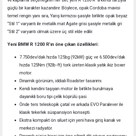
güçlü bir karakter kazandırır. Böylece, opak Cordoba mavisi
temel rengin yanı sıra, Yarış kırmızısı şasiyle birlikte opak beyaz
“Stil 1” varyantı ile metalik mat Agate grisi şasiyle metalik gri
“Stil 2” varyantı olmak üzere üç stil elde edilir.
Yeni BMW R 1200 R’ın öne çıkan özellikleri:
7.750dev/dak hızda 125bg (92kW) güç ve 6.500dev/dak
hızda 125Nm (92lb-ft) tork üreten klasik yatık ikiz boxer
motor.
Dinamik görünüm, iddialı Roadster tasarımı.
Kendi kendini taşıyan motor ile birlikte burulmaya
dayanıklı boru tipi çelik köprülü şasi.
Önde ters teleskopik çatal ve arkada EVO Paralever ile
klasik tekerlek süspansiyon konsepti.
Ekstra kompakt ön siluet için yeni hava giriş kanalı ve
merkezi radyatör.
Dinamik sürüş hissi için öne eğimli dik oturuş pozisyonu