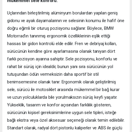
mükemmel sele konforu.
Uçlarından birleştirilmiş alüminyum borulardan yapılan geniş
gidonu ve ayak dayamalarının ve selesinin konumu ile hafif öne
doğru eğimli bir oturuş pozisyonu sağlanır. Böylece, BMW
Motorrad’ın tanınmış ergonomik özelliklerinin eşlik ettiği
hassas bir gidon kontrolü elde edilir. Fren ve debriyaj kolları,
sürücünün kendine göre ayarlamasına olanak tanıyan dört
farklı pozisyon ayarına sahiptir. Sele pozisyonu, konforlu ve
rahat bir sürüş için idealdir, bunun yanı sıra sürücünün yol
tutuşundan ödün vermeksizin daha sportif bir stil
benimsemesine olanak tanır. Ergonomik olarak geliştirilmiş
sele, sürücü ile motosiklet arasında mükemmel bir bağ kurar
ve uzun yolculuklarda bile yorulmaksızın sürüş keyfi yaşatır.
Yükseklik, tasarım ve konfor açısından farklılık gösteren,
sürücünün kişisel gereksinimlerine uygun sele tipleri, isteğe
bağlı ekstra veya özel aksesuar seçeneği olarak temin edilebilir.
Standart olarak, radyal dört pistonlu kaliperler ve ABS ile güçlü