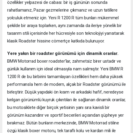
özellikler yelpazesi de cabası: bir iş gününün sonunda
rahatlamanız, Pazar gezmelerine çıkmanız ve uzun tatillere
yolculuk etmeniz için. Yeni R 1200 R tüm bunları mükemmel
şekilde bir araya toplarken, aynı zamanda da ileriye yönelik bir
tasarım stili içerisinde her hücresiyle son teknolojiyi yansıtarak
klasik Roadster hissine cömertçe katkıda bulunuyor.
Yere yakın bir roadster görünümü için dinamik oranlar.
BMW Motorrad boxer roadster’lar, zahmetsiz birer ustadır ve
günlük kullanım için ideal olmasıyla nam salmıştır. Yeni BMW R
1200 R de bu birbirini tamamlayan özellikleri hem daha yüksek
performansla hem de modern, alçak bir Roadster görünümü ile
birleştirir. Düşük yapıdaki ön kısım ve arkadaki hafif, neredeyse
kırılgan görünümlü kuyruk çıkıntıları ile sağlanan dinamik oranlar,
bu motosiklete diğer birçok yetisinin yanı sıra kavisli bir
görünüm kazandırır ve sportif becerileri açısından şüpheye yer
bırakmaz. Bütün bunların merkezinde, BMW Motorrad stiline
özgü klasik boxer motoru, tek taraflı kolu ve kardan mili ile