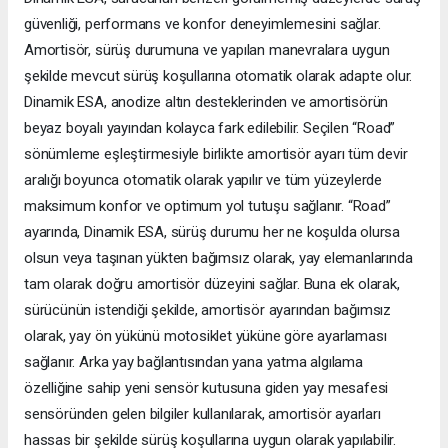
güvenliği, performans ve konfor deneyimlemesini sağlar.
Amortisör, sürüş durumuna ve yapılan manevralara uygun
şekilde mevcut sürüş koşullarına otomatik olarak adapte olur.
Dinamik ESA, anodize altın desteklerinden ve amortisörün
beyaz boyalı yayından kolayca fark edilebilir. Seçilen “Road”
sönümleme eşleştirmesiyle birlikte amortisör ayarı tüm devir
aralığı boyunca otomatik olarak yapılır ve tüm yüzeylerde
maksimum konfor ve optimum yol tutuşu sağlanır. “Road”
ayarında, Dinamik ESA, sürüş durumu her ne koşulda olursa
olsun veya taşınan yükten bağımsız olarak, yay elemanlarında
tam olarak doğru amortisör düzeyini sağlar. Buna ek olarak,
sürücünün istendiği şekilde, amortisör ayarından bağımsız
olarak, yay ön yükünü motosiklet yüküne göre ayarlaması
sağlanır. Arka yay bağlantısından yana yatma algılama
özelliğine sahip yeni sensör kutusuna giden yay mesafesi
sensöründen gelen bilgiler kullanılarak, amortisör ayarları
hassas bir şekilde sürüş koşullarına uygun olarak yapılabilir.