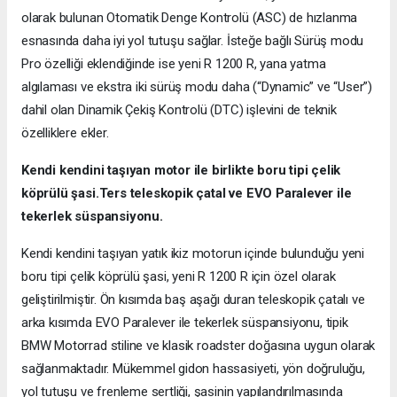
olarak bulunan Otomatik Denge Kontrolü (ASC) de hızlanma
esnasında daha iyi yol tutuşu sağlar. İsteğe bağlı Sürüş modu
Pro özelliği eklendiğinde ise yeni R 1200 R, yana yatma
algılaması ve ekstra iki sürüş modu daha (“Dynamic” ve “User”)
dahil olan Dinamik Çekiş Kontrolü (DTC) işlevini de teknik
özelliklere ekler.
Kendi kendini taşıyan motor ile birlikte boru tipi çelik
köprülü şasi.Ters teleskopik çatal ve EVO Paralever ile
tekerlek süspansiyonu.
Kendi kendini taşıyan yatık ikiz motorun içinde bulunduğu yeni
boru tipi çelik köprülü şasi, yeni R 1200 R için özel olarak
geliştirilmiştir. Ön kısımda baş aşağı duran teleskopik çatalı ve
arka kısımda EVO Paralever ile tekerlek süspansiyonu, tipik
BMW Motorrad stiline ve klasik roadster doğasına uygun olarak
sağlanmaktadır. Mükemmel gidon hassasiyeti, yön doğruluğu,
yol tutuşu ve frenleme sertliği, şasinin yapılandırılmasında