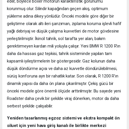
eder, böylece boxer motorun karakteristik görünümü
korunmuş olur. Silindir kapağından geçen akış, optimum
yükleme adına dikey yönlüdür. Önceki modele göre diğer bir
geliştirme olarak altı ileri şanzıman, zıplama koruma işlevli hafif
yağlı debriyaj ve düşük çalışma kuvvetleri de motor gövdesine
yerleştirilmiştir. İkincil tahrik, sol tarafta yer alan, bakım
gerektirmeyen kardan mili yoluyla çalışır. Yeni BMW R 1200 R’ın
daha da hassas gaz tepkisi, tahrik sisteminde yapılan tam
kapsamlı iyileştirmelerin bir göstergesidir. Gaz kolunun daha
düşük döndürme açısı ve daha az kuvvetle döndürülebilmesi,
sürüş konforuna ayrı bir rahatlık katar. Son olarak, R 1200 R’ın
dinamik yapısı da daha ön plana çıkarılmıştır. Çekiş gücü bir
önceki modele göre önemli ölçüde arttırılmıştır. Bu sayede yeni
Roadster daha çevik bir şekilde viraj dönerken, motor da daha
serbest şekilde çalışabilir.
Yeniden tasarlanmış egzoz sistemi ve ekstra kompakt ön
siluet için yeni hava giriş kanalı ile birlikte merkezi