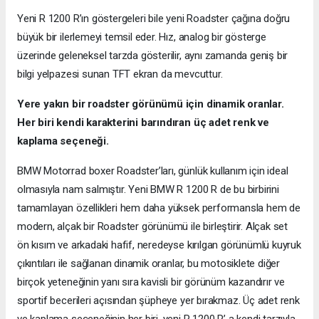
Yeni R 1200 R’ın göstergeleri bile yeni Roadster çağına doğru
büyük bir ilerlemeyi temsil eder. Hız, analog bir gösterge
üzerinde geleneksel tarzda gösterilir, aynı zamanda geniş bir
bilgi yelpazesi sunan TFT ekran da mevcuttur.
Yere yakın bir roadster görünümü için dinamik oranlar.
Her biri kendi karakterini barındıran üç adet renk ve
kaplama seçeneği.
BMW Motorrad boxer Roadster’ları, günlük kullanım için ideal
olmasıyla nam salmıştır. Yeni BMW R 1200 R de bu birbirini
tamamlayan özellikleri hem daha yüksek performansla hem de
modern, alçak bir Roadster görünümü ile birleştirir. Alçak set
ön kısım ve arkadaki hafif, neredeyse kırılgan görünümlü kuyruk
çıkıntıları ile sağlanan dinamik oranlar, bu motosiklete diğer
birçok yeteneğinin yanı sıra kavisli bir görünüm kazandırır ve
sportif becerileri açısından şüpheye yer bırakmaz. Üç adet renk
ve kaplama seçeneğinin her biri, yeni R 1200 R’ a kendi tarzıyla