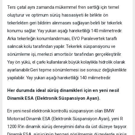
Ters çatal aynı zamanda mükemmel fren sertliği için temel
oluşturur ve optimum sürüş hassasiyeti ile birlikte ön
tekerlekten geri bildirim alınmasını sağlayan belirli bir tekerlek
konumu sağlar. Yay yukarı aşağı hareketliliği 140 milimetredir.
Arka tekerleğin konumlandırması, EVO Paralevertek taraflı
salıncak kolu tarafından yapılır. Tekerlek süspansiyonu ve
sönümleme işi, merkezi amortisör tarafından gerçekleştirilir.
Yay ön yükü, el çarkı kullanılarak büyük kolaylıkla hidrolik olarak
ayarlanabilir.Geri tepme sönümlemesi ise sonsuz değişkenlikte
yapılabilir. Yay yukarı aşağı hareketliliği 140 milimetredir.
Her durumda ideal sürüş dinamikleri için en yeni nesil
Dinamik ESA (Elektronik Süspansiyon Ayarı).
En yeni nesil elektronik kontrollü süspansiyon olan BMW
Motorrad Dinamik ESA (Elektronik Süspansiyon Ayarı), yeni R
1200 R’ın dinamik sürüş deneyimini daha da üst düzeye taşıyor.
Dinamik ESA, sürücünün benzeri görülmemiş düzeylerde sürüş