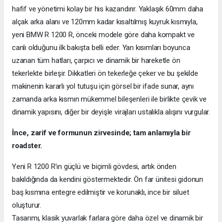
hafif ve yönetimi kolay bir his kazandırır. Yaklaşık 60mm daha
alçak arka alanı ve 120mm kadar kısaltılmış kuyruk kısmıyla,
yeni BMW R 1200 R, önceki modele göre daha kompakt ve
canlı olduğunu ilk bakışta belli eder. Yan kısımları boyunca
uzanan tüm hatları, çarpıcı ve dinamik bir hareketle ön
tekerlekte birleşir. Dikkatleri ön tekerleğe çeker ve bu şekilde
makinenin kararlı yol tutuşu için görsel bir ifade sunar, aynı
zamanda arka kısmın mükemmel bileşenleri ile birlikte çevik ve
dinamik yapısını, diğer bir deyişle virajları ustalıkla alışını vurgular.
İnce, zarif ve formunun zirvesinde; tam anlamıyla bir
roadster.
Yeni R 1200 R’ın güçlü ve biçimli gövdesi, artık önden
bakıldığında da kendini göstermektedir. Ön far ünitesi gidonun
baş kısmına entegre edilmiştir ve korunaklı, ince bir siluet
oluşturur.
Tasarımı, klasik yuvarlak farlara göre daha özel ve dinamik bir